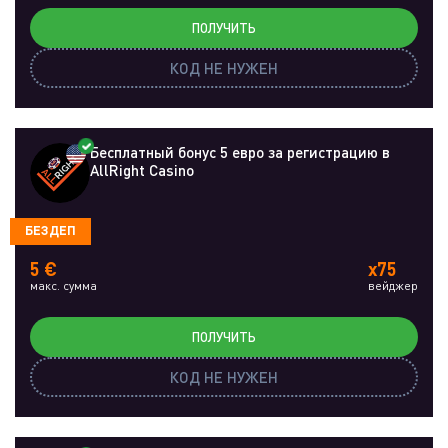
ПОЛУЧИТЬ
КОД НЕ НУЖЕН
Бесплатный бонус 5 евро за регистрацию в
AllRight Casino
БЕЗДЕП
5 €
x75
макс. сумма
вейджер
ПОЛУЧИТЬ
КОД НЕ НУЖЕН