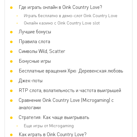
Джокеры
Где играть онлайн в Oink Country Love?
Да
Играть бесплатно в демо-слот Oink Country Love
Скаттер
Да
Онлайн казино с Oink Country Love slot
Игра по равным шансам
Нет
Лучшие бонусы
Бонусные игры
Free Spins, Scatter symbols, Wild
Правила слота
Волатильность
Средняя
Символы Wild, Scatter
3D слот
Нет
Бонусные игры
Респины
Нет
Бесплатные вращения Хрю: Деревенская любовь
Фриспины
Да
Джек-поты
Прогрессивные умножения
Нет
RTP слота, волатильность и частота выигрышей
Ставка на линию
1 - 2.5
Сравнение Oink Country Love (Microgaming) с
аналогами
Стратегия: Как чаще выигрывать
Еще игры от Microgaming
Как играть в Oink Country Love?