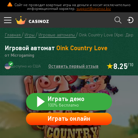
Сайт не проводит азартные игры на деньги и носит исключительно
CASINOZ
ПЕРЕЙТИ
информационный характер.
support@casinoz.biz
Главная
Игры
Игровые автоматы
Oink Country Love (Хрю: Дере
Игровой автомат
Oink Country Love
от Microgaming
8.25
/10
Оставить первый отзыв
Доступно из США
Играть демо
100% бесплатно
Играть онлайн