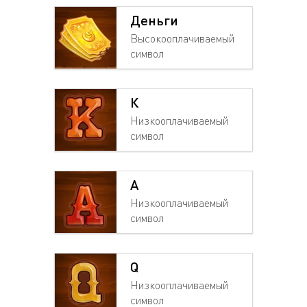
Деньги
Высокооплачиваемый
символ
К
Низкооплачиваемый
символ
А
Низкооплачиваемый
символ
Q
Низкооплачиваемый
символ