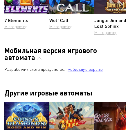
7 Elements
Wolf Call
Jungle Jim and t
Lost Sphinx
Microgaming
Microgaming
Microgaming
Мобильная версия игрового
автомата
Разработчик слота предусмотрел
мобильную версию
.
Другие игровые автоматы