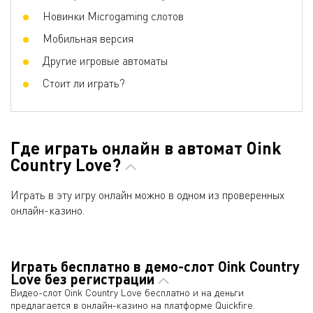
Новинки Microgaming слотов
Мобильная версия
Другие игровые автоматы
Стоит ли играть?
Где играть онлайн в автомат Oink
Country Love?
Играть в эту игру онлайн можно в одном из проверенных
онлайн-казино.
Играть бесплатно в демо-слот Oink Country
Love без регистрации
Видео-слот Oink Country Love бесплатно и на деньги
предлагается в онлайн-казино на платформе Quickfire.