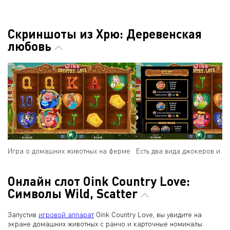
Скриншоты из Хрю: Деревенская
любовь
Игра о домашних животных на ферме
Есть два вида джокеров и с
Онлайн слот Oink Country Love:
Символы Wild, Scatter
Запустив
игровой аппарат
Oink Country Love, вы увидите на
экране домашних животных с ранчо и карточные номиналы.