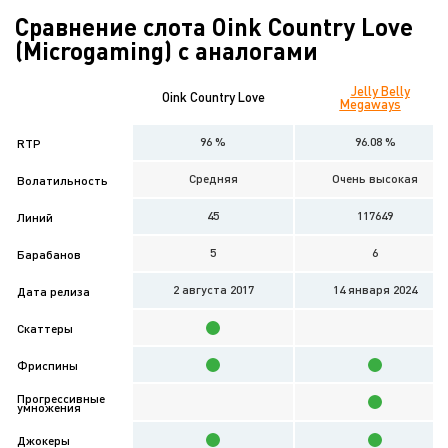
Сравнение слота Oink Country Love
(Microgaming) с аналогами
Jelly Belly
Oink Country Love
Megaways
96 %
96.08 %
RTP
Средняя
Очень высокая
Волатильность
45
117649
Линий
5
6
Барабанов
2 августа 2017
14 января 2024
Дата релиза
Скаттеры
Фриспины
Прогрессивные
умножения
Джокеры