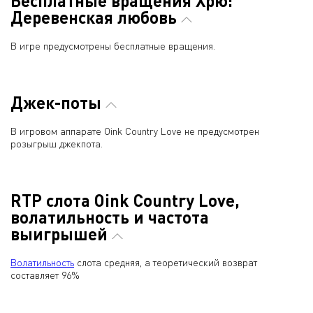
Бесплатные вращения Хрю:
Деревенская любовь
В игре предусмотрены бесплатные вращения.
Джек-поты
В игровом аппарате Oink Country Love не предусмотрен
розыгрыш джекпота.
RTP слота Oink Country Love,
волатильность и частота
выигрышей
Волатильность
слота средняя, а теоретический возврат
составляет 96%