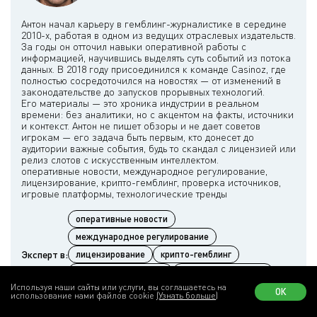
Антон начал карьеру в гемблинг-журналистике в середине
2010-х, работая в одном из ведущих отраслевых издательств.
За годы он отточил навыки оперативной работы с
информацией, научившись выделять суть событий из потока
данных. В 2018 году присоединился к команде Casinoz, где
полностью сосредоточился на новостях — от изменений в
законодательстве до запусков прорывных технологий.
Его материалы — это хроника индустрии в реальном
времени: без аналитики, но с акцентом на факты, источники
и контекст. Антон не пишет обзоры и не дает советов
игрокам — его задача быть первым, кто донесет до
аудитории важные события, будь то скандал с лицензией или
релиз слотов с искусственным интеллектом.
оперативные новости, международное регулирование,
лицензирование, крипто-гемблинг, проверка источников,
оперативные новости
международное регулирование
Эксперт в:
лицензирование
крипто-гемблинг
проверка источников
игровые платформы
Используя наши сайты или услуги, вы соглашаетесь на
технологические тренды
ОК
использование нами файлов cookie
(Узнать больше)