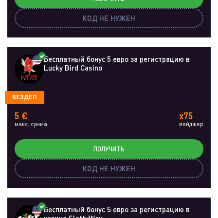
КОД НЕ НУЖЕН
Бесплатный бонус 5 евро за регистрацию в
Lucky Bird Casino
БЕЗДЕП
5 €
x75
макс. сумма
вейджер
ПОЛУЧИТЬ
КОД НЕ НУЖЕН
Бесплатный бонус 5 евро за регистрацию в