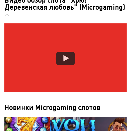
Деревенская любовь" (Microgaming)
Новинки Microgaming слотов