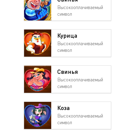
Высокооплачиваемый
символ
Курица
Высокооплачиваемый
символ
Свинья
Высокооплачиваемый
символ
Коза
Высокооплачиваемый
символ