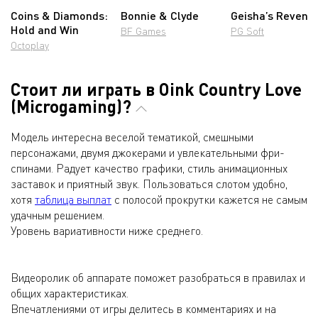
Coins & Diamonds:
Bonnie & Clyde
Geisha’s Reveng
Hold and Win
BF Games
PG Soft
Octoplay
Стоит ли играть в Oink Country Love
(Microgaming)?
Модель интересна веселой тематикой, смешными
персонажами, двумя джокерами и увлекательными фри-
спинами. Радует качество графики, стиль анимационных
заставок и приятный звук. Пользоваться слотом удобно,
хотя
таблица выплат
с полосой прокрутки кажется не самым
удачным решением.
Уровень вариативности ниже среднего.
Видеоролик об аппарате поможет разобраться в правилах и
общих характеристиках.
Впечатлениями от игры делитесь в комментариях и на