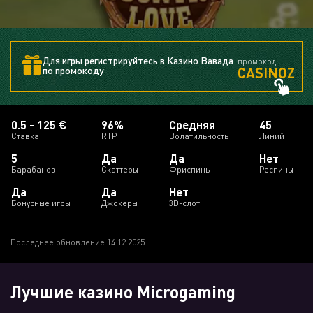
Для игры регистрируйтесь в Казино Вавада
промокод
CASINOZ
по промокоду
0.5 - 125 €
96%
Средняя
45
Ставка
RTP
Волатильность
Линий
5
Да
Да
Нет
Барабанов
Скаттеры
Фриспины
Респины
Да
Да
Нет
Бонусные игры
Джокеры
3D-слот
Последнее обновление 14.12.2025
Лучшие казино Microgaming