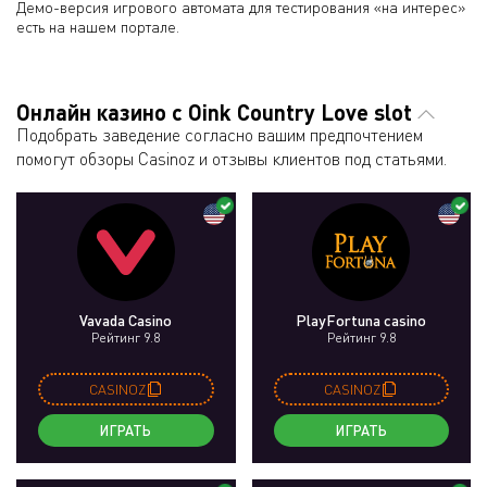
Демо-версия игрового автомата для тестирования «на интерес»
есть на нашем портале.
Онлайн казино с Oink Country Love slot
Подобрать заведение согласно вашим предпочтением
помогут обзоры Casinoz и отзывы клиентов под статьями.
Vavada Casino
PlayFortuna casino
Рейтинг 9.8
Рейтинг 9.8
CASINOZ
CASINOZ
ИГРАТЬ
ИГРАТЬ