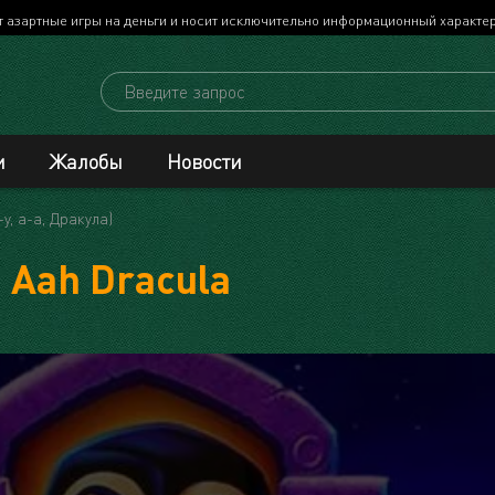
т азартные игры на деньги и носит исключительно информационный характе
и
Жалобы
Новости
-у, а-а, Дракула)
 Aah Dracula