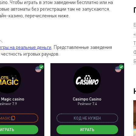
no. Чтобы играть в этом заведении бесплатно или на
ровые автоматы без регистрации там не запускаются.
айн-казино, перечисленных ниже.
Б
«
Т
игры на реальные деньги
. Представленные заведения
Ф
честность игровых раундов.
В
 Magic casino
Casimpo Casino
ейтинг 7.9
Рейтинг 7.4
MAGIC
КОД НЕ НУЖЕН
ИГРАТЬ
ИГРАТЬ