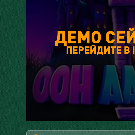
ДЕМО СЕ
ПЕРЕЙДИТЕ В 