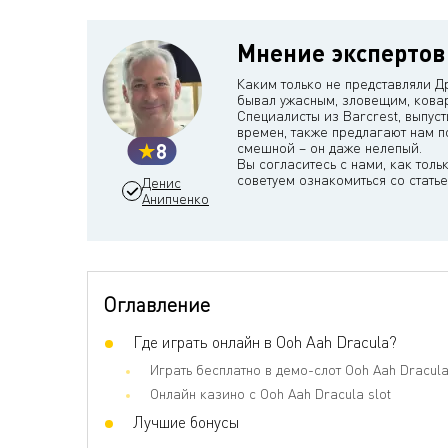
Мнение экспертов
Каким только не представляли Д
бывал ужасным, зловещим, кова
Специалисты из Barcrest, выпус
времен, также предлагают нам п
8
смешной – он даже нелепый.
Вы согласитесь с нами, как толь
советуем ознакомиться со стать
Денис
Анипченко
Оглавление
Где играть онлайн в Ooh Aah Dracula?
Играть бесплатно в демо-слот Ooh Aah Dracul
Онлайн казино с Ooh Aah Dracula slot
Лучшие бонусы