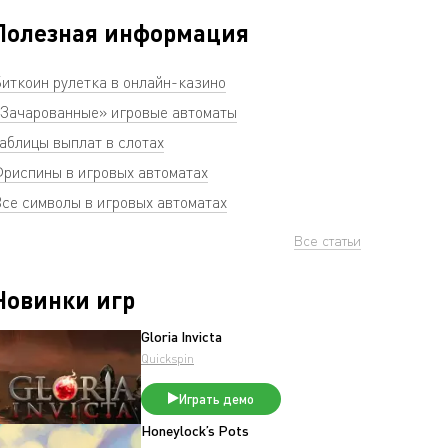
Полезная информация
иткоин рулетка в онлайн-казино
Зачарованные» игровые автоматы
аблицы выплат в слотах
риспины в игровых автоматах
се символы в игровых автоматах
Все статьи
Новинки игр
Gloria Invicta
Quickspin
Играть демо
Honeylock’s Pots