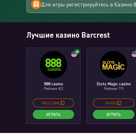
Для игры регистрируйтесь в Казино 
Лучшие казино Barcrest
888 casino
Slots Magic casino
Рейтинг 8.3
Рейтинг 7.9
WELCOME
MAGIC
ИГРАТЬ
ИГРАТЬ