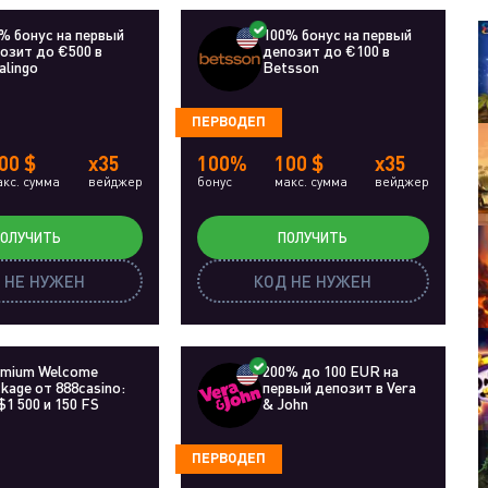
% бонус на первый
100% бонус на первый
озит до €500 в
депозит до €100 в
alingo
Betsson
ПЕРВОДЕП
00 $
x35
100%
100 $
x35
акс. сумма
вейджер
бонус
макс. сумма
вейджер
ОЛУЧИТЬ
ПОЛУЧИТЬ
 НЕ НУЖЕН
КОД НЕ НУЖЕН
mium Welcome
200% до 100 EUR на
kage от 888casino:
первый депозит в Vera
$1 500 и 150 FS
& John
ПЕРВОДЕП