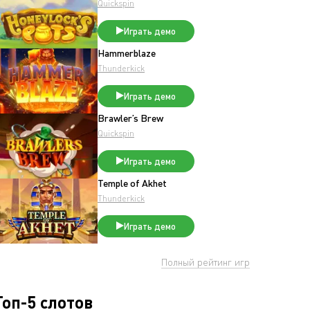
Quickspin
Играть демо
Hammerblaze
Thunderkick
Играть демо
Brawler’s Brew
Quickspin
Играть демо
Temple of Akhet
Thunderkick
Играть демо
Полный рейтинг игр
Топ-5 слотов