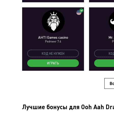
AHTI Games casino
Mr.
Рейтинг 7.4
Р
КОД НЕ НУЖЕН
КО
ИГРАТЬ
Вс
Лучшие бонусы для Ooh Aah Dr