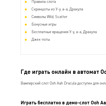
Правила слота
Скриншоты из У-у, а-а, Дракула
Символы Wild, Scatter
Бонусные игры
Бесплатные вращения У-у, а-а, Дракула
Джек-поты
Где играть онлайн в автомат O
Вампирский слот Ooh Aah Dracula доступен для онл
Играть бесплатно в демо-слот Ooh Aa