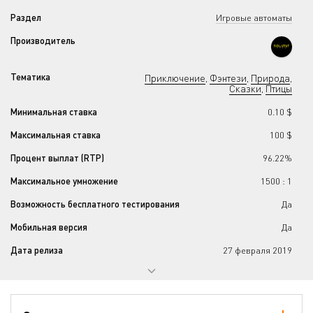
Раздел
Игровые автоматы
Производитель
Тематика
Приключение
Фэнтези
Природа
,
,
,
Сказки
Птицы
,
Минимальная ставка
0.10 $
Максимальная ставка
100 $
Процент выплат (RTP)
96.22%
Максимальное умножение
1500 : 1
Возможность бесплатного тестирования
Да
Мобильная версия
Да
Дата релиза
27 февраля 2019
Прогрессивный джекпот
Нет
Количество барабанов
5