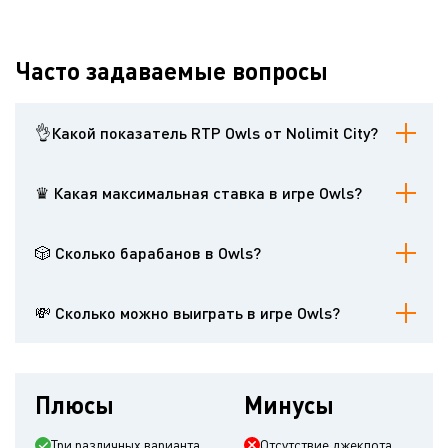
Часто задаваемые вопросы
👌Какой показатель RTP Owls от Nolimit City?
RTP в слоте Owls составляет 96.22%
♛ Какая максимальная ставка в игре Owls?
Максимальная ставка в игре составляет 100 евро
🎲 Сколько барабанов в Owls?
В слоте Owls 5 барабанов
💸 Сколько можно выиграть в игре Owls?
Ставку реально умножить в х1500 за раунд
Плюсы
Минусы
Три различных варианта
Отсутствие джекпота