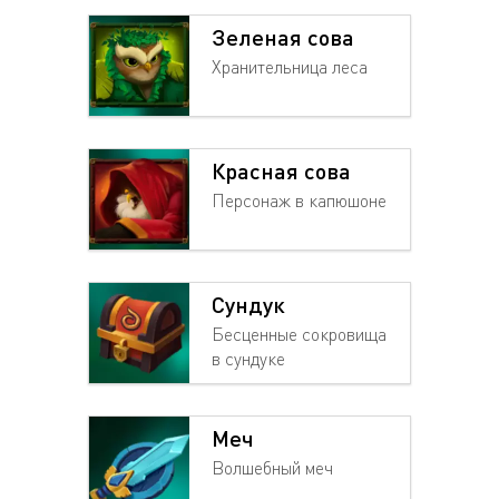
Зеленая сова
Хранительница леса
Красная сова
Персонаж в капюшоне
Сундук
Бесценные сокровища
в сундуке
Меч
Волшебный меч