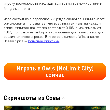
игроку возможность насладиться всеми возможностями и
бонусами слота.
Игра состоит из 5 барабанов и 3 рядов символов. Линии выплат
фиксированы, что означает, что все линии активны на каждом
спине. Минимальная ставка составляет 0.10€, а максимальная
100€, что позволяет выбирать комфортный диапазон ставок для
различных типов игроков. В игре есть символы Wild, а также
Dream Spins —
бонусные фриспины
.
Играть в Owls (NoLimit City)
сейчас
Скриншоты из Совы