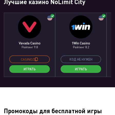
Лучшие казино NoLimit City
Vavada Casino
1Win Casino
Рейтинг 9.8
Рейтинг 8.2
CASINOZ
КОД НЕ НУЖЕН
ИГРАТЬ
ИГРАТЬ
Промокоды для бесплатной игры