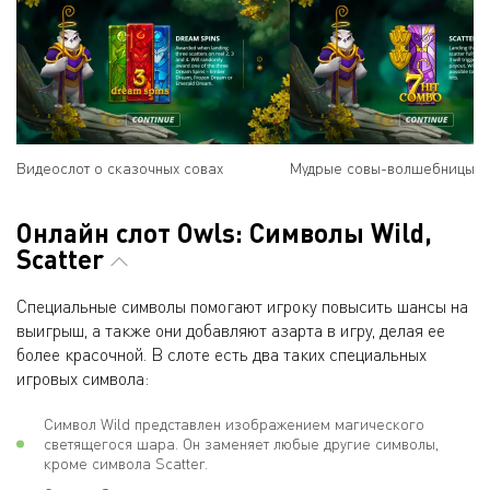
Видеослот о сказочных совах
Мудрые совы-волшебницы
Онлайн слот Owls: Символы Wild,
Scatter
Специальные символы помогают игроку повысить шансы на
выигрыш, а также они добавляют азарта в игру, делая ее
более красочной. В слоте есть два таких специальных
игровых символа:
Символ Wild представлен изображением магического
светящегося шара. Он заменяет любые другие символы,
кроме символа Scatter.