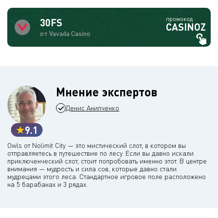
промокод
30FS
CASINOZ
от Vavada Casino
Мнение экспертов
Денис Анипченко
9.1
Owls от Nolimit City — это мистический слот, в котором вы
отправляетесь в путешествие по лесу. Если вы давно искали
приключенческий слот, стоит попробовать именно этот. В центре
внимания — мудрость и сила сов, которые давно стали
мудрецами этого леса. Стандартное игровое поле расположено
на 5 барабанах и 3 рядах.