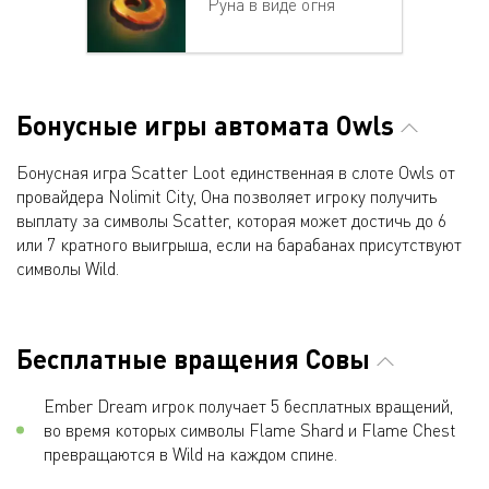
Руна в виде огня
Бонусные игры автомата Owls
Бонусная игра Scatter Loot единственная в слоте Owls от
провайдера Nolimit City, Она позволяет игроку получить
выплату за символы Scatter, которая может достичь до 6
или 7 кратного выигрыша, если на барабанах присутствуют
символы Wild.
Бесплатные вращения Совы
Ember Dream игрок получает 5 бесплатных вращений,
во время которых символы Flame Shard и Flame Chest
превращаются в Wild на каждом спине.