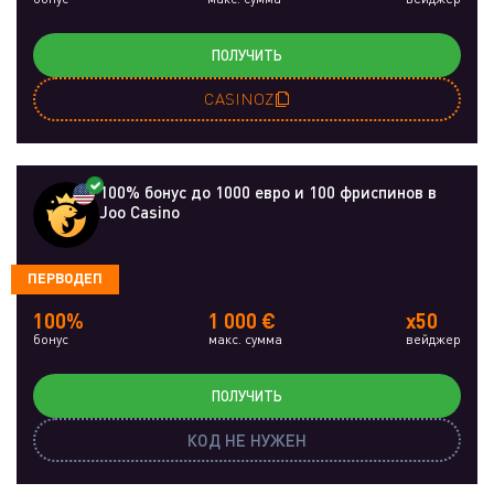
ПОЛУЧИТЬ
CASINOZ
100% бонус до 1000 евро и 100 фриспинов в
Joo Casino
ПЕРВОДЕП
100%
1 000 €
x50
бонус
макс. сумма
вейджер
ПОЛУЧИТЬ
КОД НЕ НУЖЕН