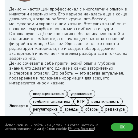
Денис — настоящий профессионал с многолетним опытом в
индустрии азартных игр. Его карьера началась еще в конце
девяностых, когда он работал крупье, пит-боссом,
менеджером и управляющим казино. Этот уникальный опыт
позволил ему глубоко понять мир гемблинга изнутри.
С конца нулевых Денис посвятил себя написанию статей и
аналитики о гемблинге, а с начала десятых стал ключевой
фигурой в команде Casinoz. Здесь он не только пишет и
редактирует материалы, но и создает обзоры, делится
экспертизой и помогает читателям разобраться в тонкостях
азартных игр.
Денис сочетает в себе практический опыт и глубокие
знания, что делает его одним из самых авторитетных
экспертов в отрасли. Его работы — это всегда актуальная,
проверенная и полезная информация для всех, кто
операции казино
управление
гемблинг-аналитика
RTP
волатильность
Эксперт в:
регуляторика
тренды
обзоры
редактура
экспертиза
Используя наши сайты или услуги, вы соглашаетесь на
ОК
использование нами файлов cookie
(Узнать больше)