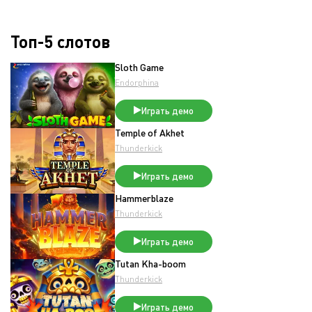
Топ-5 слотов
Sloth Game
Endorphina
Играть демо
Temple of Akhet
Thunderkick
Играть демо
Hammerblaze
Thunderkick
Играть демо
Tutan Kha-boom
Thunderkick
Играть демо