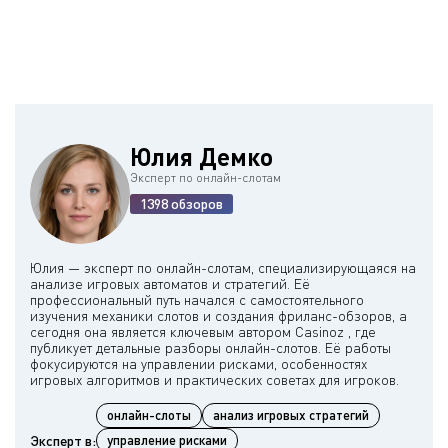
Юлия Демко
Эксперт по онлайн-слотам
1398 обзоров
Юлия — эксперт по онлайн-слотам, специализирующаяся на
анализе игровых автоматов и стратегий. Её
профессиональный путь начался с самостоятельного
изучения механики слотов и создания фриланс-обзоров, а
сегодня она является ключевым автором Casinoz , где
публикует детальные разборы онлайн-слотов. Её работы
фокусируются на управлении рисками, особенностях
онлайн-слоты
анализ игровых стратегий
Эксперт в:
управление рисками