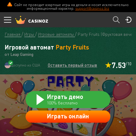
Сайт не проводит азартные игры на деньги и носит исключительно
Party Fruits
ПЕРЕЙТИ
информационный характер.
support@casinoz.biz
Главная
Игры
Игровые автоматы
Party Fruits (Фруктовая вечер
Игровой автомат
Party Fruits
от Leap Gaming
7.53
/10
Оставить первый отзыв
Доступно из США
Играть демо
100% бесплатно
Играть онлайн