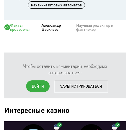
механика игровых автоматов
Факты
Александр
Научный редактор и
проверены
Васильев
фактчекер
Чтобы оставить комментарий, необходимо
авторизоваться:
ВОЙТИ
ЗАРЕГИСТРИРОВАТЬСЯ
Интересные казино