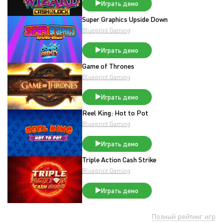
Играть демо
Super Graphics Upside Down
Blueprint Gaming
Играть демо
Game of Thrones
Blueprint Gaming
Играть демо
Reel King: Hot to Pot
Blueprint Gaming
Играть демо
Triple Action Cash Strike
Blueprint Gaming
Играть демо
Полный рейтинг игр