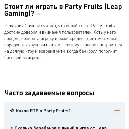
Стоит ли играть в Party Fruits (Leap
Gaming)?
Редакция Casinoz считает, что онлайн слот Party Fruits
достоин доверия и внимания пользователей. Хоть у него
процент возврата игроку и ниже среднего, автомат может
порадовать крупным призом. Поэтому главное настроиться
на долгую игру и вовремя уйти, когда банкролл пополнит
большой выигрыш.
Часто задаваемые вопросы
🍓 Каков RTP в Party Fruits?
Уровень возврата игроку составляет 94.8%.
⏳ Сколько барабанов и линий в игре от Leap