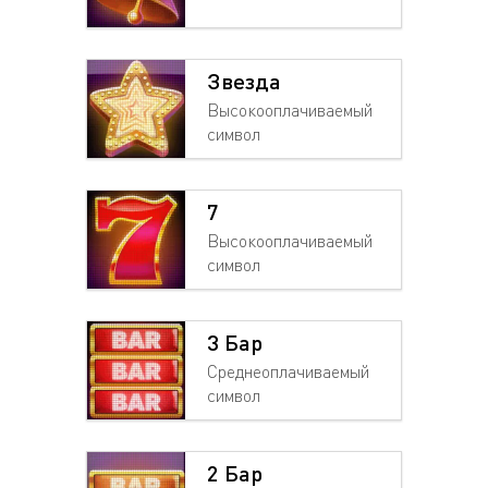
Звезда
Высокооплачиваемый
символ
7
Высокооплачиваемый
символ
3 Бар
Среднеоплачиваемый
символ
2 Бар