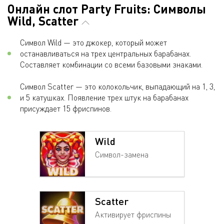
Онлайн слот Party Fruits: Символы
Wild, Scatter
Символ Wild — это джокер, который может
останавливаться на трех центральных барабанах.
Составляет комбинации со всеми базовыми знаками.
Символ Scatter — это колокольчик, выпадающий на 1, 3,
и 5 катушках. Появление трех штук на барабанах
присуждает 15 фриспинов.
Wild
Символ-замена
Scatter
Активирует фриспины