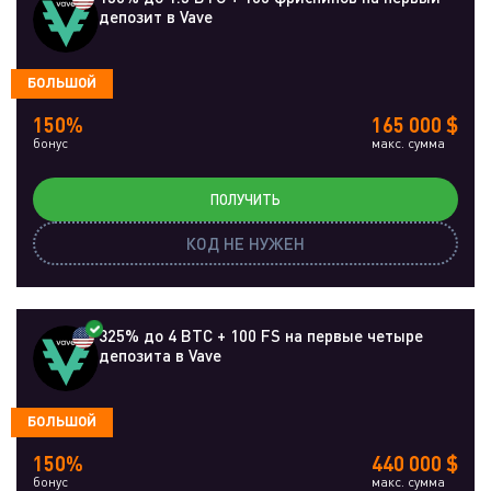
депозит в Vave
БОЛЬШОЙ
150%
165 000 $
бонус
макс. сумма
ПОЛУЧИТЬ
КОД НЕ НУЖЕН
325% до 4 BTC + 100 FS на первые четыре
депозита в Vave
БОЛЬШОЙ
150%
440 000 $
бонус
макс. сумма