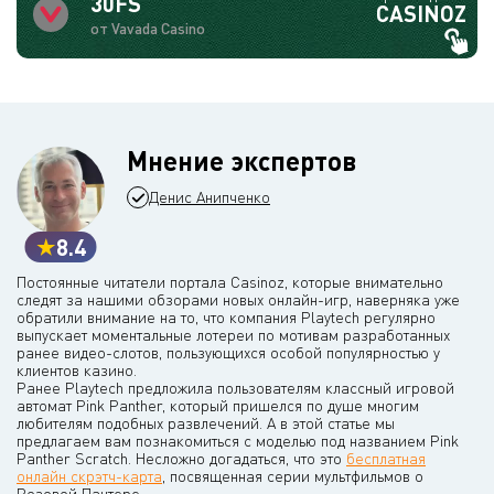
30FS
CASINOZ
от Vavada Casino
Мнение экспертов
Денис Анипченко
8.4
Постоянные читатели портала Casinoz, которые внимательно
следят за нашими обзорами новых онлайн-игр, наверняка уже
обратили внимание на то, что компания Playtech регулярно
выпускает моментальные лотереи по мотивам разработанных
ранее видео-слотов, пользующихся особой популярностью у
клиентов казино.
Ранее Playtech предложила пользователям классный игровой
автомат Pink Panther, который пришелся по душе многим
любителям подобных развлечений. А в этой статье мы
предлагаем вам познакомиться с моделью под названием Pink
Panther Scratch. Несложно догадаться, что это
бесплатная
онлайн скрэтч-карта
, посвященная серии мультфильмов о
Розовой Пантере.