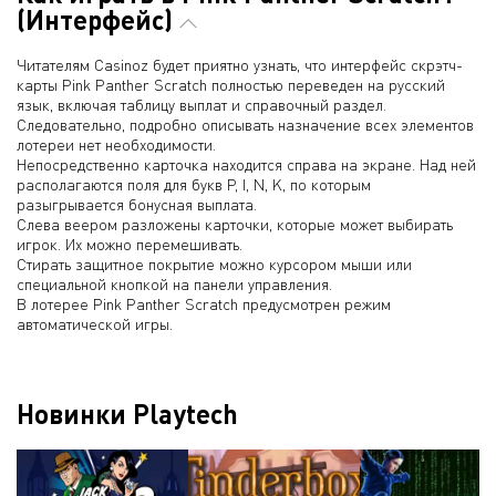
(Интерфейс)
Читателям Casinoz будет приятно узнать, что интерфейс скрэтч-
карты Pink Panther Scratch полностью переведен на русский
язык, включая таблицу выплат и справочный раздел.
Следовательно, подробно описывать назначение всех элементов
лотереи нет необходимости.
Непосредственно карточка находится справа на экране. Над ней
располагаются поля для букв P, I, N, K, по которым
разыгрывается бонусная выплата.
Слева веером разложены карточки, которые может выбирать
игрок. Их можно перемешивать.
Стирать защитное покрытие можно курсором мыши или
специальной кнопкой на панели управления.
В лотерее Pink Panther Scratch предусмотрен режим
автоматической игры.
Новинки Playtech