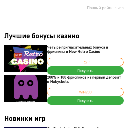
Полный рейтинг игр
Лучшие бонусы казино
Четыре пригласительных бонуса и
фриспины в New Retro Casino
FIRST1
Получить
200% и 100 фриспинов на первый депозит
в Nokycbets
WIN200
Получить
Новинки игр