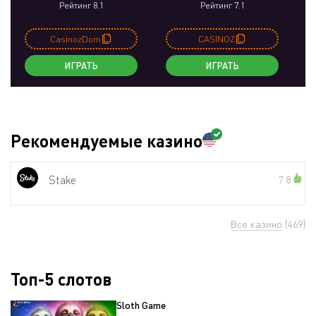
Рейтинг 8.1
Рейтинг 7.1
CasinozDom
CASINOZ
ИГРАТЬ
ИГРАТЬ
Рекомендуемые казино
Stake
7.8
Все казино
(469)
Топ-5 слотов
Sloth Game