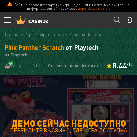
Сайт не проводит азартные игры на деньги и носит исключительно
информационный характер.
support@casinoz.biz
Главная
Игры
Скрэтч-карты
Розовая Пантера
Pink Panther Scratch
от Playtech
от Playtech
8.44
/10
Оставить первый отзыв
Доступно из США
ДЕМО СЕЙЧАС НЕДОСТУПНО
ПЕРЕЙДИТЕ В КАЗИНО, ГДЕ ИГРА ДОСТУПНА