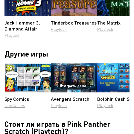
Jack Hammer 3:
Tinderbox Treasures
The Matrix
Diamond Affair
Playtech
Playtech
Playtech
Другие игры
Играть демо
Spy Comics
Avengers Scratch
Dolphin Cash Sc
NeoGames
Playtech
Playtech
Стоит ли играть в Pink Panther
Scratch (Playtech)?