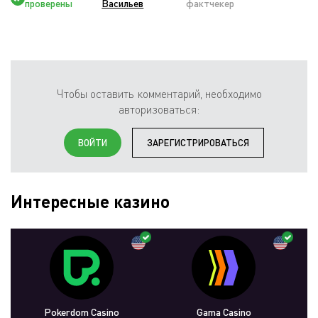
проверены
Васильев
фактчекер
Чтобы оставить комментарий, необходимо
авторизоваться:
ВОЙТИ
ЗАРЕГИСТРИРОВАТЬСЯ
Интересные казино
Pokerdom Casino
Gama Casino