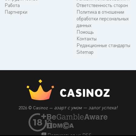
Работа
Ответственность сторон
Партнерки
Политика в отношении
обработки персональных
данных
Помощь
Контакты
Редакционные стандарты
Sitemap
азарт с умом — залог успеха!
2026 © Casinoz —
Подписаться на RSS