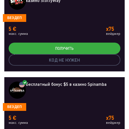
казино SlottyWay
БЕЗДЕП
5 €
x75
макс. сумма
вейджер
ПОЛУЧИТЬ
КОД НЕ НУЖЕН
Бесплатный бонус $5 в казино Spinamba
БЕЗДЕП
5 €
x75
макс. сумма
вейджер