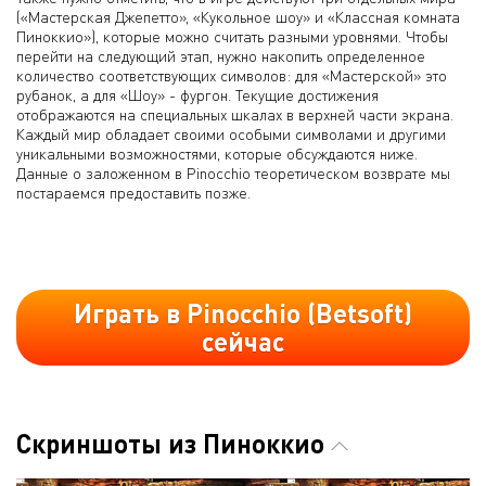
(«Мастерская Джепетто», «Кукольное шоу» и «Классная комната
Пиноккио»), которые можно считать разными уровнями. Чтобы
перейти на следующий этап, нужно накопить определенное
количество соответствующих символов: для «Мастерской» это
рубанок, а для «Шоу» - фургон. Текущие достижения
отображаются на специальных шкалах в верхней части экрана.
Каждый мир обладает своими особыми символами и другими
уникальными возможностями, которые обсуждаются ниже.
Данные о заложенном в Pinocchio теоретическом возврате мы
постараемся предоставить позже.
Играть в Pinocchio (Betsoft)
сейчас
Скриншоты из Пиноккио