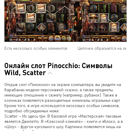
Есть несколько особых элементов
Цепочки образуются на лин
Онлайн слот Pinocchio: Символы
Wild, Scatter
Открыв слот «Пиноккио» на экране компьютера, вы увидите на
барабанах модели персонажей сказки, а также предметы,
имеющие отношение к сюжету (например, рубанок). Также в
колонках появляются разноцветные номиналы игральных карт.
Кроме того, в игре используется несколько особых символов,
подробно обсуждаемых ниже:
Scatter – Их здесь три. В базовой игре «Мастерская» таковым
является Джепетто. В «Классной комнате» - книги и яблоко, а в
«Шоу» - фургон кукольного шоу. Картинки появляются лишь на