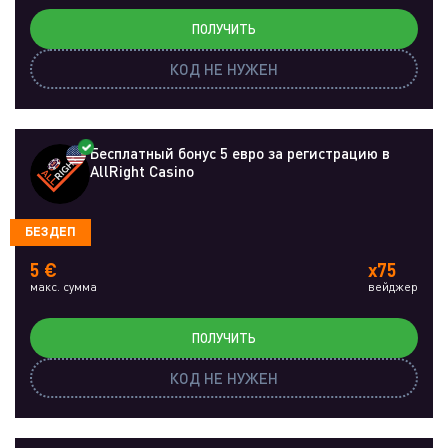
ПОЛУЧИТЬ
КОД НЕ НУЖЕН
Бесплатный бонус 5 евро за регистрацию в
AllRight Casino
БЕЗДЕП
5 €
x75
макс. сумма
вейджер
ПОЛУЧИТЬ
КОД НЕ НУЖЕН