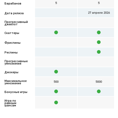
5
5
Барабанов
27 апреля 2026
Дата релиза
Прогрессивный
джекпот
Скаттеры
Фриспины
Респины
Прогрессивные
умножения
Джокеры
Максимальное
500
5000
умножение
Бонусные игры
Игра по
равным
шансам