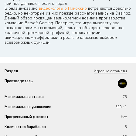
чей нос удлинялся, если он врал.
В онлайн-казино
видео-слоты о Пиноккио
встречаются довольно
редко, но некоторые из них прежде рассматривались на Casinoz.
Данный обзор посвящен великолепной новинке производства
компании Betsoft Gaming. Поверьте, эта игра вызовет у вас
шквал положительных эмоций, ведь она обладает невероятно
красочной трехмерной графикой, потрясающими
анимационными эффектами и реально классным выбором
всевозможных функций.
Раздел
Игровые автоматы
Производитель
Максимальная ставка
75
Максимальное умножение
500 : 1
Прогрессивный джекпот
Нет
Количество барабанов
5