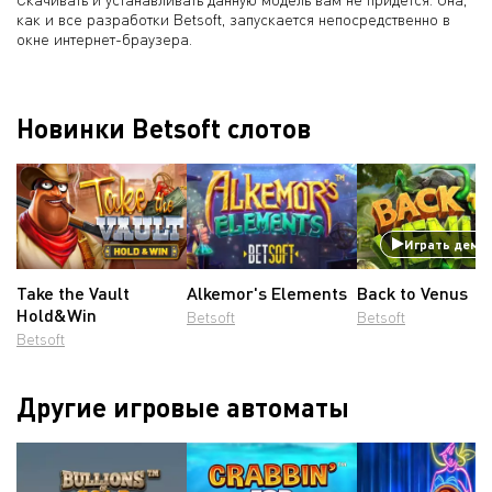
как и все разработки Betsoft, запускается непосредственно в
окне интернет-браузера.
Новинки Betsoft слотов
Играть демо
Take the Vault
Alkemor's Elements
Back to Venus
Hold&Win
Betsoft
Betsoft
Betsoft
Другие игровые автоматы