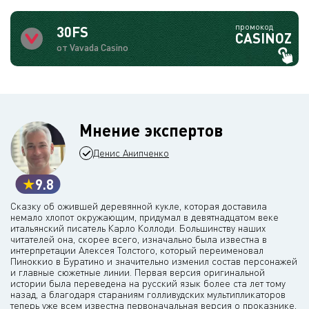
промокод
30FS
CASINOZ
от Vavada Casino
Мнение экспертов
Денис Анипченко
9.8
Сказку об ожившей деревянной кукле, которая доставила
немало хлопот окружающим, придумал в девятнадцатом веке
итальянский писатель Карло Коллоди. Большинству наших
читателей она, скорее всего, изначально была известна в
интерпретации Алексея Толстого, который переименовал
Пиноккио в Буратино и значительно изменил состав персонажей
и главные сюжетные линии. Первая версия оригинальной
истории была переведена на русский язык более ста лет тому
назад, а благодаря стараниям голливудских мультипликаторов
теперь уже всем известна первоначальная версия о проказнике,