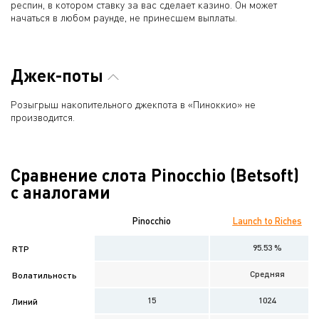
респин, в котором ставку за вас сделает казино. Он может
начаться в любом раунде, не принесшем выплаты.
Джек-поты
Розыгрыш накопительного джекпота в «Пиноккио» не
производится.
Сравнение слота Pinocchio (Betsoft)
с аналогами
Pinocchio
Launch to Riches
95.53 %
RTP
Средняя
Волатильность
15
1024
Линий