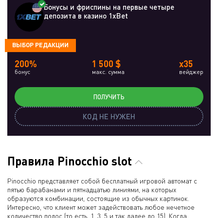
Бонусы и фриспины на первые четыре
депозита в казино 1xBet
ВЫБОР РЕДАКЦИИ
200%
1 500 $
x35
бонус
макс. сумма
вейджер
ПОЛУЧИТЬ
КОД НЕ НУЖЕН
Правила Pinocchio slot
Pinocchio представляет собой бесплатный игровой автомат с
пятью барабанами и пятнадцатью линиями, на которых
образуются комбинации, состоящие из обычных картинок.
Интересно, что клиент может задействовать любое нечетное
количество полос (то есть, 1, 3, 5 и так далее до 15). Когда