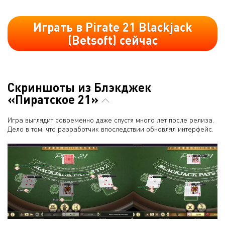
Играть в Pirate 21 Blackjack
(Betsoft) сейчас
Скриншоты из Блэкджек
«Пиратское 21»
Игра выглядит современно даже спустя много лет после релиза.
Дело в том, что разработчик впоследствии обновлял интерфейс.