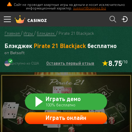
Сайт не проводит азартные игры на деньги и носит исключительно
CASINOZ
ПЕРЕЙТИ
информационный характер.
support@casinoz.biz
Главная
Игры
Блэкджек
Pirate 21 Blackjack
Блэкджек
Pirate 21 Blackjack
бесплатно
от Betsoft
8.75
/10
Оставить первый отзыв
Доступно из США
Играть демо
100% бесплатно
Играть онлайн