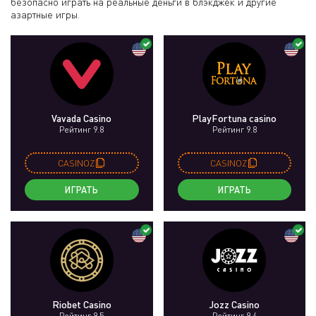
безопасно играть на реальные деньги в блэкджек и другие
азартные игры.
Vavada Casino
PlayFortuna casino
Рейтинг 9.8
Рейтинг 9.8
CASINOZ
CASINOZ
ИГРАТЬ
ИГРАТЬ
Riobet Casino
Jozz Casino
Рейтинг 9.5
Рейтинг 9.4