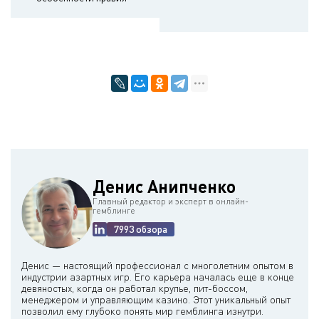
Денис Анипченко
Главный редактор и эксперт в онлайн-
гемблинге
7993 обзора
Денис — настоящий профессионал с многолетним опытом в
индустрии азартных игр. Его карьера началась еще в конце
девяностых, когда он работал крупье, пит-боссом,
менеджером и управляющим казино. Этот уникальный опыт
позволил ему глубоко понять мир гемблинга изнутри.