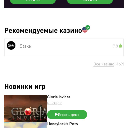
Рекомендуемые казино
Stake
7.8
Все казино
(469)
Новинки игр
Gloria Invicta
Quickspin
Играть демо
Honeylock’s Pots