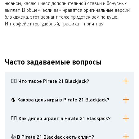
нюансы, касающиеся дополнительной ставки и бонусных
выплат. В общем, если вам нравятся оригинальные версии
блэкджека, этот вариант тоже придется вам по душе.
Интерфейс игры удобный, графика – приятная.
Часто задаваемые вопросы
🏴‍☠️ Что такое Pirate 21 Blackjack?
Pirate 21 Blackjack — это оригинальная версия онлайн-
блэкджека от Betsoft, которая отличается от классических
💲 Какова цель игры в Pirate 21 Blackjack?
правил тем, что игра ведется шестью колодами, из которых
предварительно удалены все четыре десятки. Это значительное
Основная цель игры в Pirate 21 Blackjack заключается в том,
изменение уменьшает вероятность выпадения блэкджека и дает
чтобы набрать сумму очков больше, чем у дилера, но при этом не
🙍‍♂️ Как дилер играет в Pirate 21 Blackjack?
преимущество заведению, однако это компенсируется рядом
превысит критическую отметку в двадцать одно очко. Игрок
льготных правил и специальных бонусных выплат, которые делают
также может выиграть за счет специальных комбинаций, которые
игру выгодной для игрока. Карты полностью перемешиваются
В начале раздачи дилер сдает себе две карты, при этом одна из
оплачиваются по бонусным коэффициентам. В этом варианте
перед каждой новой раздачей, а джокеры в Pirate 21 Blackjack
них остается открытой. Правила для дилера строго
👍 В Pirate 21 Blackjack есть сплит?
игры двадцать одно очко, набранное игроком, всегда считается