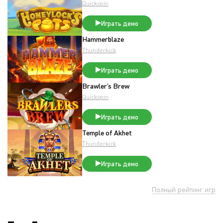
Quickspin
Играть демо
Hammerblaze
Thunderkick
Играть демо
Brawler’s Brew
Quickspin
Играть демо
Temple of Akhet
Thunderkick
Играть демо
Полный рейтинг игр