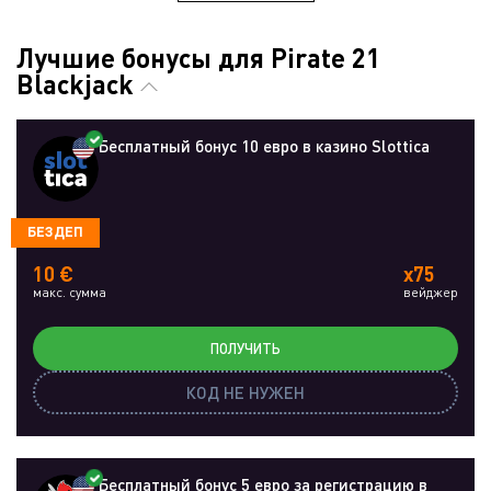
Лучшие бонусы для Pirate 21
Blackjack
Бесплатный бонус 10 евро в казино Slottica
БЕЗДЕП
10 €
x75
макс. сумма
вейджер
ПОЛУЧИТЬ
КОД НЕ НУЖЕН
Бесплатный бонус 5 евро за регистрацию в