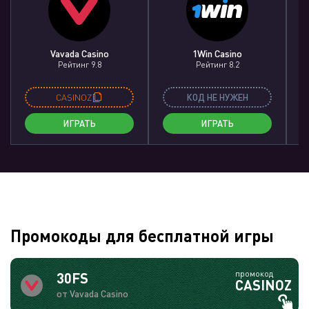
Vavada Casino
1Win Casino
Рейтинг 9.8
Рейтинг 8.2
CASINOZ
КОД НЕ НУЖЕН
ИГРАТЬ
ИГРАТЬ
Промокоды для бесплатной игры
промокод
30FS
CASINOZ
от Vavada Casino