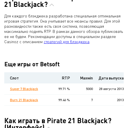
21 Blackjack?
Для каждого блэкджека разработана специальная оптимальная
игровая стратегия. Она учитывает все нюансы правил. Для этой
разновидности также есть своя система, позволяющая
максимально поднять RTP. В рамках данного обзора публиковать
ее не будем. Рекомендации доступны в специальном разделе
Casinoz с описанием
стратегий для блэкджека
.
Еще игры от Betsoft
Слот
RTP
Maxwin
Дата выпуска
Super 7 Blackjack
99.71 %
5000
28 августа 2013
Burn 21 Blackjack
99.46 %
7
2013
Как играть в Pirate 21 Blackjack?
(Интерфейс)