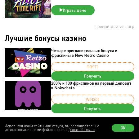
Играть демо
Полный рейтинг игр
Лучшие бонусы казино
Четыре пригласительных бонуса и
фриспины в New Retro Casino
FIRST1
Получить
200% и 100 фриспинов на первый депозит
в Nokycbets
WIN200
Получить
Используя наши сайты или услуги, вы соглашаетесь на
ОК
использование нами файлов cookie
(Узнать больше)
Полезная информация