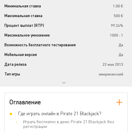
Минимальная ставка
1.00 €
Максимальная ставка
500 €
Процент выплат (RTP)
99.24%
Максимальное умножение
1000 : 1
Возможность бесплатного тестирования
Да
Мобильная версия
Да
Дата релиза
22 мая 2013
Тип игры
американский
Количество колод
6
Количество рук
3
Оглавление
Побочные ставки
Да
Превосходство казино
Где играть онлайн в Pirate 21 Blackjack?
0.76
Играть бесплатно в демо Pirate 21 Blackjack без
Дилер на мягких 17
останавливается
регистрации