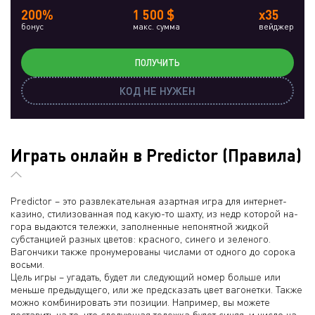
200%
1 500 $
x35
бонус
макс. сумма
вейджер
ПОЛУЧИТЬ
КОД НЕ НУЖЕН
Играть онлайн в Predictor (Правила)
Predictor – это развлекательная азартная игра для интернет-
казино, стилизованная под какую-то шахту, из недр которой на-
гора выдаются тележки, заполненные непонятной жидкой
субстанцией разных цветов: красного, синего и зеленого.
Вагончики также пронумерованы числами от одного до сорока
восьми.
Цель игры – угадать, будет ли следующий номер больше или
меньше предыдущего, или же предсказать цвет вагонетки. Также
можно комбинировать эти позиции. Например, вы можете
поставить на то, что следующая тележка будет синяя, и число на