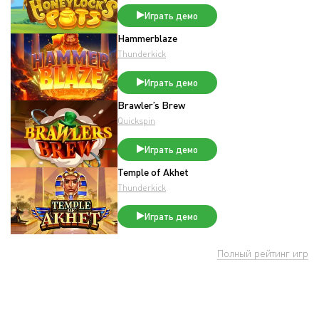
Играть демо
Hammerblaze
Thunderkick
Играть демо
Brawler’s Brew
Quickspin
Играть демо
Temple of Akhet
Thunderkick
Играть демо
Полный рейтинг игр