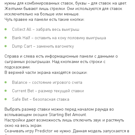
нужны для комбинированных ставок, буквы – для ставок на цвет.
Желтыми бывают лишь стрелки. Они используются для ставок
исключительно на больше или меньше.
Чуть правее на панели есть такие кнопки:
Collect All – забрать весь выигрыш
Bank Half – оставить на кону половину выигрыша
Dump Cart – заменить вагонетку
Справа и слева есть информационные панели с данными о
сыгранных розыгрышах. Над кнопками есть строки с
подсказками.
В верхней части экрана находятся окошки:
Balance – состояние игрового счета
Current Bet – размер текущей ставки
Safe Bet – безопасная ставка
Выбрать размер ставки можно перед началом раунда во
всплывающем окошке Starting Bet Amount.
Настройки дают возможность лишь отключить звук и растянуть
окно на весь экран.
Скачивать игру Predictor не нужно. Данная модель запускается в