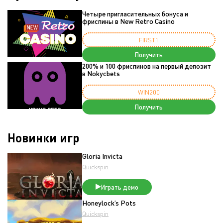
Четыре пригласительных бонуса и
фриспины в New Retro Casino
FIRST1
Получить
200% и 100 фриспинов на первый депозит
в Nokycbets
WIN200
Получить
Новинки игр
Gloria Invicta
Quickspin
Играть демо
Honeylock’s Pots
Quickspin