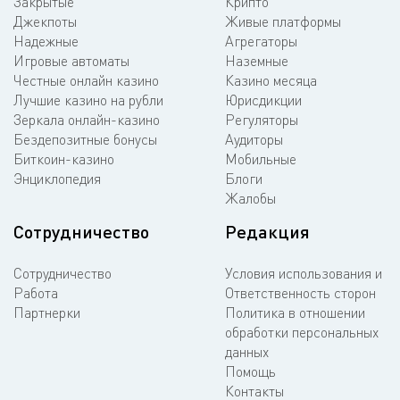
Закрытые
Крипто
Джекпоты
Живые платформы
Надежные
Агрегаторы
Игровые автоматы
Наземные
Честные онлайн казино
Казино месяца
Лучшие казино на рубли
Юрисдикции
Зеркала онлайн-казино
Регуляторы
Бездепозитные бонусы
Аудиторы
Биткоин-казино
Мобильные
Энциклопедия
Блоги
Жалобы
Сотрудничество
Редакция
Сотрудничество
Условия использования и
Работа
Ответственность сторон
Партнерки
Политика в отношении
обработки персональных
данных
Помощь
Контакты