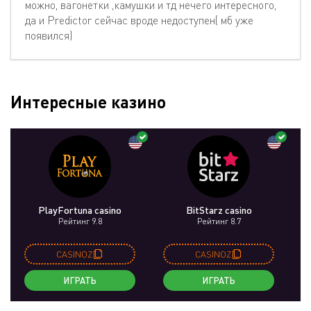
можно, вагонетки ,камушки и тд нечего интересного,
да и Predictor сейчас вроде недоступен( мб уже
появился)
Интересные казино
PlayFortuna casino
BitStarz casino
Рейтинг 9.8
Рейтинг 8.7
CASINOZ
CASINOZ
ИГРАТЬ
ИГРАТЬ