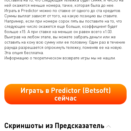
ней окажется меньше номера, тачке, которая была до нее.
Играть в Predictor можно по ставке от одного до ста кредитов.
Суммы выплат зависят от того, на какую позицию вы ставите.
Например, если при номере сорок пять вы поставите на то, что
следующее число окажется еще больше, коэффициент будет
больше х15. А при ставке на меньше он равен всего х1.03.
Выиграв на любом этапе, вы можете забрать деньги или же
оставить на кону всю сумму или ее половину. Один раз в течение
раунда разрешается опрокинуть тележку, поменяв ее на новую.
Эта опция бесплатна.
Информацию о теоретическом возврате игры мы не нашли.
Играть в Predictor (Betsoft)
сейчас
Скриншоты из Предсказатель