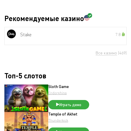
Рекомендуемые казино
Stake
7.8
Все казино
(469)
Топ-5 слотов
Sloth Game
Endorphina
Играть демо
Temple of Akhet
Thunderkick