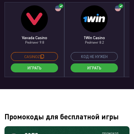
Vavada Casino
1Win Casino
Рейтинг 9.8
Рейтинг 8.2
CASINOZ
КОД НЕ НУЖЕН
ИГРАТЬ
ИГРАТЬ
Промокоды для бесплатной игры
промокод