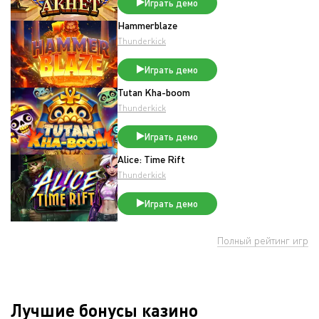
Играть демо
Hammerblaze
Thunderkick
Играть демо
Tutan Kha-boom
Thunderkick
Играть демо
Alice: Time Rift
Thunderkick
Играть демо
Полный рейтинг игр
Лучшие бонусы казино