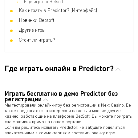
Еще игры от Betsoft
Как играть в Predictor? (Интерфейс)
Новинки Betsoft
Другие игры
Стоит ли играть?
Где играть онлайн в Predictor?
Играть бесплатно в демо Predictor без
регистрации
Мы тестировали онлайн-игру без регистрации в Next Casino. Ее
также предлагают «на интерес» и на деньги многие другие
казино, работающие на платформе BetSoft. Вы можете поиграть
«на фантики» прямо на нашем портале.
Если вы решитесь испытать Predictor, не забудьте поделиться
впечатлениями в комментариях и поставить оценку игре.