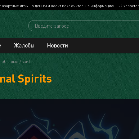
т азартные игры на деньги и носит исключительно информационный характе
и
Жалобы
Новости
рвобытные Духи)
mal Spirits