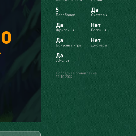
5
Да
Барабанов
Скаттеры
Да
Нет
НО
Фриспины
Респины
Да
Нет
Бонусные игры
Джокеры
А
Да
3D-слот
Последнее обновление
31.10.2024