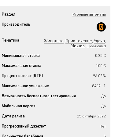
Раздел
Игровые автоматы
Производитель
Тематика
Животные
Приключение
Удача
,
,
,
Мистик
Призраки
,
Минимальная ставка
0.25 €
Максимальная ставка
100 €
Процент выплат (RTP)
96.02%
Максимальное умножение
8469 : 1
Возможность бесплатного тестирования
Да
Мобильная версия
Да
Дата релиза
25 октября 2022
Прогрессивный джекпот
Нет
Количество барабанов
5