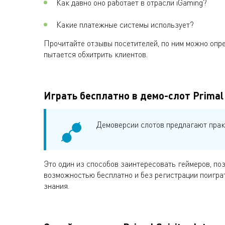
Как давно оно работает в отрасли iGaming?
Какие платежные системы использует?
Прочитайте отзывы посетителей, по ним можно опред
пытается обхитрить клиентов.
Играть бесплатно в демо-слот Primal 
Демоверсии слотов предлагают прак
Это один из способов заинтересовать геймеров, поз
возможностью бесплатно и без регистрации поиграт
знания.