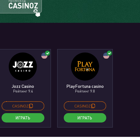
промокод
CASINOZ
Jozz Casino
PlayFortuna casino
Рейтинг 9.4
Рейтинг 9.8
CASINOZ
CASINOZ
ИГРАТЬ
ИГРАТЬ