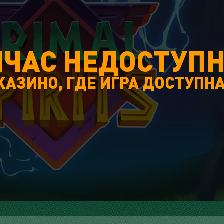
ЙЧАС НЕДОСТУП
КАЗИНО, ГДЕ ИГРА ДОСТУПН