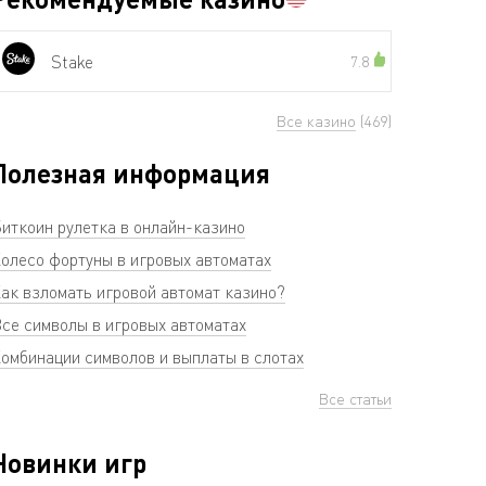
Stake
7.8
Все казино
(469)
Полезная информация
иткоин рулетка в онлайн-казино
олесо фортуны в игровых автоматах
ак взломать игровой автомат казино?
се символы в игровых автоматах
омбинации символов и выплаты в слотах
Все статьи
Новинки игр