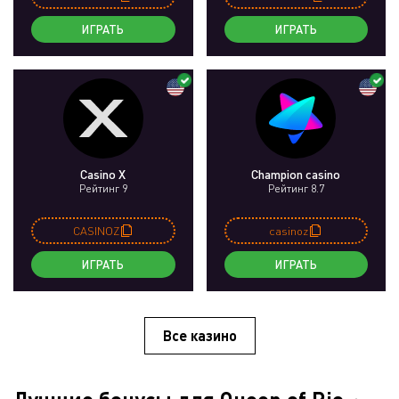
ИГРАТЬ
ИГРАТЬ
Casino X
Champion casino
Рейтинг 9
Рейтинг 8.7
CASINOZ
casinoz
ИГРАТЬ
ИГРАТЬ
Все казино