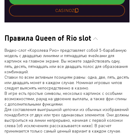
CASINOZ
Правила Queen of Rio slot
Видео-слот «Королева Рио» представляет собой 5-барабанную
модель с двадцатью линиями и пятнадцатью ячейками для
картинок на главном экране. Вы можете задействовать одну,
пять, десять, пятнадцать или все двадцать полос для образования
комбинаций.
Ставки по всем активным позициям равны: одна, две, пять, десять
или двадцать монет в каждом случае. Номинал игровых чипов
следует выяснять непосредственно в казино.
В игре есть простые символы, несколько картинок с особыми
возможностями, раунд на удвоение выплаты, а также фри-спины
с дополнительными функциями.
Для составления выигрышной цепочки из обычных изображений
понадобится от двух или трех одинаковых элементов. Они должны
выстроиться на линии непрерывно, начиная с первой колонки
слева (об исключениях рассказывается ниже). В расчет
принимается только самый ценный вариант в каждом случае.