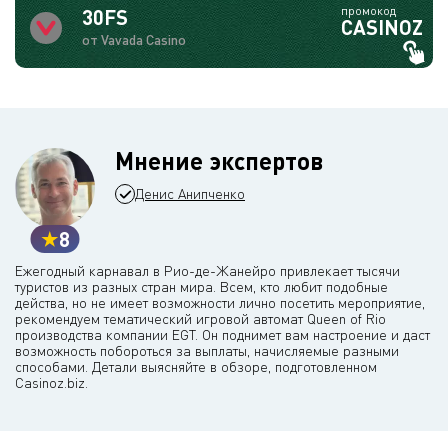
промокод
30FS
CASINOZ
от Vavada Casino
Мнение экспертов
Денис Анипченко
8
Ежегодный карнавал в Рио-де-Жанейро привлекает тысячи
туристов из разных стран мира. Всем, кто любит подобные
действа, но не имеет возможности лично посетить мероприятие,
рекомендуем тематический игровой автомат Queen of Rio
производства компании EGT. Он поднимет вам настроение и даст
возможность побороться за выплаты, начисляемые разными
способами. Детали выясняйте в обзоре, подготовленном
Casinoz.biz.