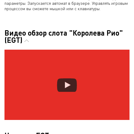
параметры. Запускается автомат в браузере. Управлять игровым
процессом вы сможете мышкой или с клавиатуры.
Видео обзор слота "Королева Рио"
(EGT)