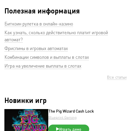
Полезная информация
Биткоин рулетка в онлайн-казино
Как узнать, сколько действительно платит игровой
автомат?
Фриспины в игровых автоматах
Комбинации символов и выплаты в слотах
Игра на увеличение выплаты в слотах
Все статьи
Новинки игр
The Pig Wizard Cash Lock
Blueprint Gaming
Играть демо