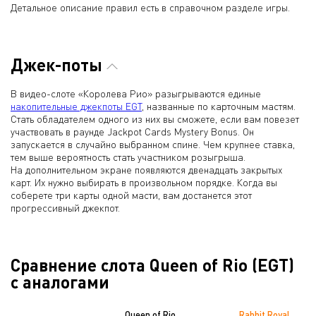
Детальное описание правил есть в справочном разделе игры.
Джек-поты
В видео-слоте «Королева Рио» разыгрываются единые
накопительные джекпоты EGT
, названные по карточным мастям.
Стать обладателем одного из них вы сможете, если вам повезет
участвовать в раунде Jackpot Cards Mystery Bonus. Он
запускается в случайно выбранном спине. Чем крупнее ставка,
тем выше вероятность стать участником розыгрыша.
На дополнительном экране появляются двенадцать закрытых
карт. Их нужно выбирать в произвольном порядке. Когда вы
соберете три карты одной масти, вам достанется этот
прогрессивный джекпот.
Сравнение слота Queen of Rio (EGT)
с аналогами
Queen of Rio
Rabbit Royal