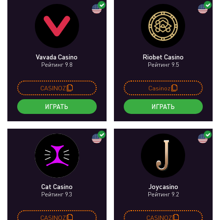
Vavada Casino
Riobet Casino
Рейтинг 9.8
Рейтинг 9.5
CASINOZ
Casinoz
ИГРАТЬ
ИГРАТЬ
Cat Casino
Joycasino
Рейтинг 9.3
Рейтинг 9.2
CASINOZ
CASINOZ