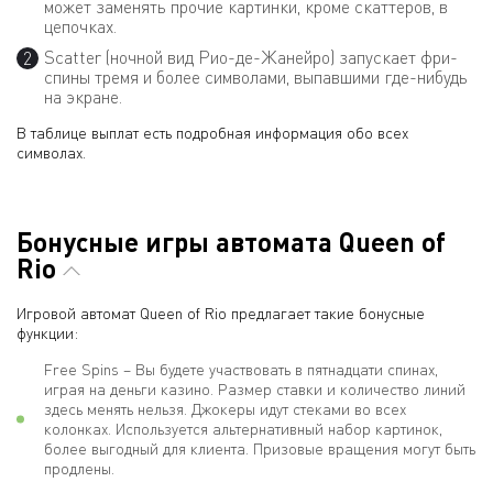
может заменять прочие картинки, кроме скаттеров, в
цепочках.
Scatter (ночной вид Рио-де-Жанейро) запускает фри-
спины тремя и более символами, выпавшими где-нибудь
на экране.
В таблице выплат есть подробная информация обо всех
символах.
Бонусные игры автомата Queen of
Rio
Игровой автомат Queen of Rio предлагает такие бонусные
функции:
Free Spins – Вы будете участвовать в пятнадцати спинах,
играя на деньги казино. Размер ставки и количество линий
здесь менять нельзя. Джокеры идут стеками во всех
колонках. Используется альтернативный набор картинок,
более выгодный для клиента. Призовые вращения могут быть
продлены.