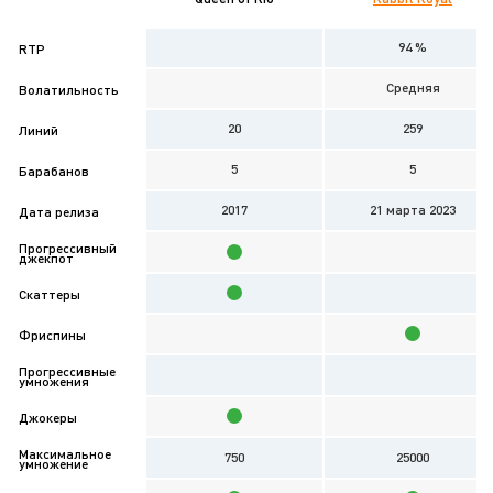
94 %
RTP
Средняя
Волатильность
20
259
Линий
5
5
Барабанов
2017
21 мартa 2023
Дата релиза
Прогрессивный
джекпот
Cкаттеры
Фриспины
Прогрессивные
умножения
Джокеры
Максимальное
750
25000
умножение