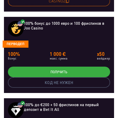
CASINOZ
100% бонус до 1000 евро и 100 фриспинов в
Joo Casino
ПЕРВОДЕП
100%
1 000 €
x50
бонус
макс. сумма
вейджер
ПОЛУЧИТЬ
КОД НЕ НУЖЕН
100% до €200 + 50 фриспинов на первый
депозит в Bet It All