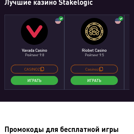
Лучшие казино Stakelogic
Vavada Casino
Riobet Casino
Рейтинг 9.8
Рейтинг 9.5
CASINOZ
Casinoz
ИГРАТЬ
ИГРАТЬ
Промокоды для бесплатной игры