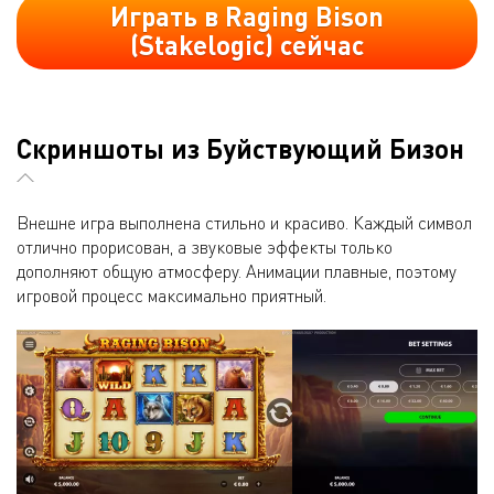
Играть в Raging Bison
(Stakelogic) сейчас
Скриншоты из Буйствующий Бизон
Внешне игра выполнена стильно и красиво. Каждый символ
отлично прорисован, а звуковые эффекты только
дополняют общую атмосферу. Анимации плавные, поэтому
игровой процесс максимально приятный.