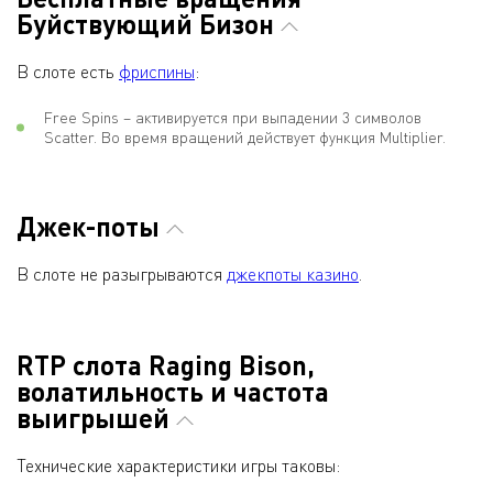
Буйствующий Бизон
В слоте есть
фриспины
:
Free Spins – активируется при выпадении 3 символов
Scatter. Во время вращений действует функция Multiplier.
Джек-поты
В слоте не разыгрываются
джекпоты казино
.
RTP слота Raging Bison,
волатильность и частота
выигрышей
Технические характеристики игры таковы: