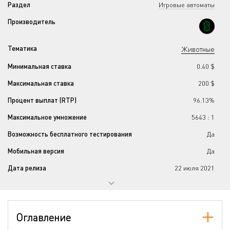
Раздел
Игровые автоматы
Производитель
Тематика
Животные
Минимальная ставка
0.40 $
Максимальная ставка
200 $
Процент выплат (RTP)
96.13%
Максимальное умножение
5643 : 1
Возможность бесплатного тестирования
Да
Мобильная версия
Да
Дата релиза
22 июля 2021
Прогрессивный джекпот
Нет
Количество барабанов
5
Оглавление
Количество линий
243