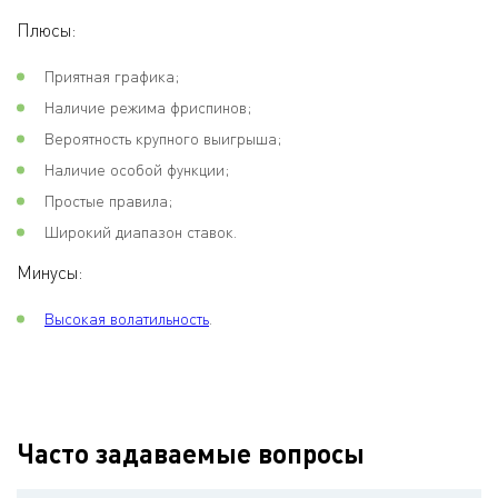
Плюсы:
Приятная графика;
Наличие режима фриспинов;
Вероятность крупного выигрыша;
Наличие особой функции;
Простые правила;
Широкий диапазон ставок.
Минусы:
Высокая волатильность
.
Часто задаваемые вопросы