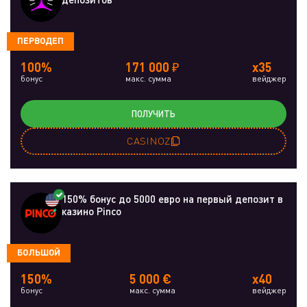
ПЕРВОДЕП
100%
171 000 ₽
x35
бонус
макс. сумма
вейджер
ПОЛУЧИТЬ
CASINOZ
150% бонус до 5000 евро на первый депозит в
казино Pinco
БОЛЬШОЙ
150%
5 000 €
x40
бонус
макс. сумма
вейджер