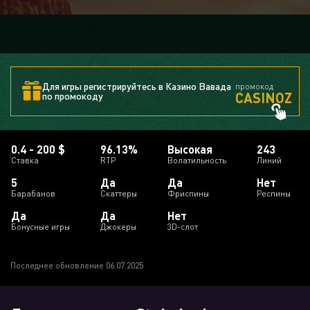
Для игры регистрируйтесь в Казино Вавада
промокод
CASINOZ
по промокоду
0.4 - 200 $
96.13%
Высокая
243
Ставка
RTP
Волатильность
Линий
5
Да
Да
Нет
Барабанов
Скаттеры
Фриспины
Респины
Да
Да
Нет
Бонусные игры
Джокеры
3D-слот
Последнее обновление 06.07.2025