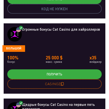
КОД НЕ НУЖЕН
Огромные бонусы Cat Casino для хайроллеров
БОЛЬШОЙ
100%
25 000 $
x35
бонус
макс. сумма
вейджер
ПОЛУЧИТЬ
CASINOZ
Щедрые бонусы Cat Casino на первые пять
депозитов