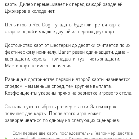
карты. Дилер перемешивает их перед каждой раздачей.
Джокеров в колоде нет.
Цель игры в Red Dog – угадать, будет ли третья карта
старше одной и младше другой из первых двух карт.
Достоинство карт от шестерки до десятки считается по их
фактическому номиналу. Валет равен одиннадцати, дама –
двенадцати, король – тринадцати, туз – четырнадцати.
Масти карт не имеют значения.
Разница в достоинстве первой и второй карты называется
спредом. Чем меньше спред, тем крупнее выплата.
Коэффициенты указаны прямо на разметке игрового стола.
Сначала нужно выбрать размер ставки. Затем игрок
получает две карты. После этого игра может
разворачиваться по одному из следующих сценариев:
Если первые две карты последовательны (например, десятка
и валет), объявляется ничья. Ставка возвращается игроку, и