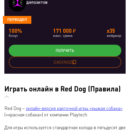
депозитов
ПЕРВОДЕП
100%
171 000 ₽
x35
бонус
макс. сумма
вейджер
ПОЛУЧИТЬ
CASINOZ
Играть онлайн в Red Dog (Правила)
Red Dog –
онлайн-версия карточной игры «рыжая собака»
(«красная собака») от компании Playtech.
Для игры используется стандартная колода в пятьдесят две