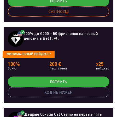
ПОЛУЧИТЬ
CASINOZ
100% до €200 + 50 фриспинов на первый
депозит в Bet It All
МИНИМАЛЬНЫЙ ВЕЙДЖЕР
100%
200 €
x25
бонус
макс. сумма
вейджер
ПОЛУЧИТЬ
КОД НЕ НУЖЕН
Щедрые бонусы Cat Casino на первые пять