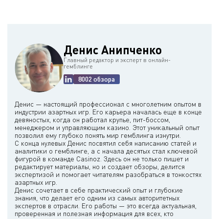
Денис Анипченко
Главный редактор и эксперт в онлайн-
гемблинге
8002 обзора
Денис — настоящий профессионал с многолетним опытом в
индустрии азартных игр. Его карьера началась еще в конце
девяностых, когда он работал крупье, пит-боссом,
менеджером и управляющим казино. Этот уникальный опыт
позволил ему глубоко понять мир гемблинга изнутри.
С конца нулевых Денис посвятил себя написанию статей и
аналитики о гемблинге, а с начала десятых стал ключевой
фигурой в команде Casinoz. Здесь он не только пишет и
редактирует материалы, но и создает обзоры, делится
экспертизой и помогает читателям разобраться в тонкостях
азартных игр.
Денис сочетает в себе практический опыт и глубокие
знания, что делает его одним из самых авторитетных
экспертов в отрасли. Его работы — это всегда актуальная,
проверенная и полезная информация для всех, кто