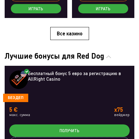
ИГРАТЬ
ИГРАТЬ
Все казино
Лучшие бонусы для Red Dog
Бесплатный бонус 5 евро за регистрацию в
AllRight Casino
БЕЗДЕП
5 €
x75
макс. сумма
вейджер
ПОЛУЧИТЬ