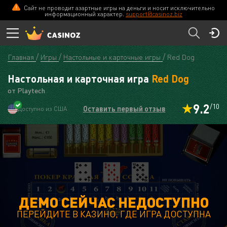
Сайт не проводит азартные игры на деньги и носит исключительно
информационный характер.
support@casinoz.biz
Главная
Игры
Настольные и карточные игры
Red Dog
Настольная и карточная игра
Red Dog
от Playtech
9.2
/10
Оставить первый отзыв
Доступно из США
ДЕМО СЕЙЧАС НЕДОСТУПНО
ПЕРЕЙДИТЕ В КАЗИНО, ГДЕ ИГРА ДОСТУПНА