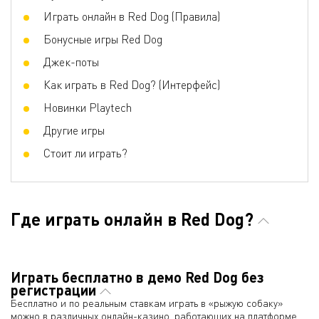
Играть онлайн в Red Dog (Правила)
Бонусные игры Red Dog
Джек-поты
Как играть в Red Dog? (Интерфейс)
Новинки Playtech
Другие игры
Стоит ли играть?
Где играть онлайн в Red Dog?
Играть бесплатно в демо Red Dog без
регистрации
Бесплатно и по реальным ставкам играть в «рыжую собаку»
можно в различных онлайн-казино, работающих на платформе