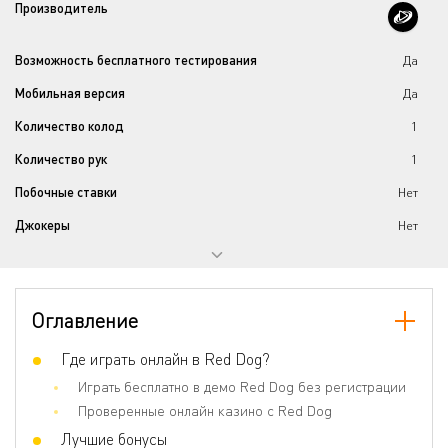
Производитель
Возможность бесплатного тестирования
Да
Мобильная версия
Да
Количество колод
1
Количество рук
1
Побочные ставки
Нет
Джокеры
Нет
Оглавление
Где играть онлайн в Red Dog?
Играть бесплатно в демо Red Dog без регистрации
Проверенные онлайн казино с Red Dog
Лучшие бонусы