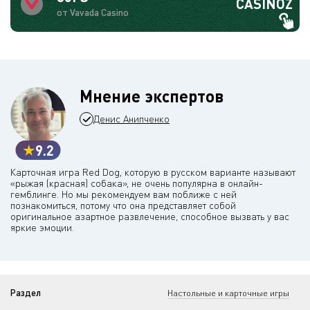
CASINOZ
от Vavada Casino
Мнение экспертов
Денис Анипченко
9.2
Карточная игра Red Dog, которую в русском варианте называют
«рыжая (красная) собака», не очень популярна в онлайн-
гемблинге. Но мы рекомендуем вам поближе с ней
познакомиться, потому что она представляет собой
оригинальное азартное развлечение, способное вызвать у вас
яркие эмоции.
Раздел
Настольные и карточные игры