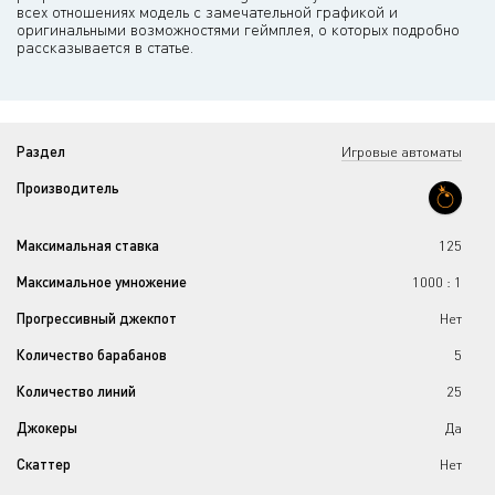
всех отношениях модель с замечательной графикой и
оригинальными возможностями геймплея, о которых подробно
рассказывается в статье.
Раздел
Игровые автоматы
Производитель
Максимальная ставка
125
Максимальное умножение
1000 : 1
Прогрессивный джекпот
Нет
Количество барабанов
5
Количество линий
25
Джокеры
Да
Скаттер
Нет