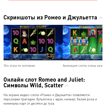
Скриншоты из Ромео и Джульетта
Это игра по мотивам
Анимация слота очень крас
Онлайн слот Romeo and Juliet:
Символы Wild, Scatter
На экране видео-слота «Ромео и Джульетта» появляются
персонажи трагедии, бутылочка с ядом, кинжал, белая роза и
номиналы карт от десятки до туза.