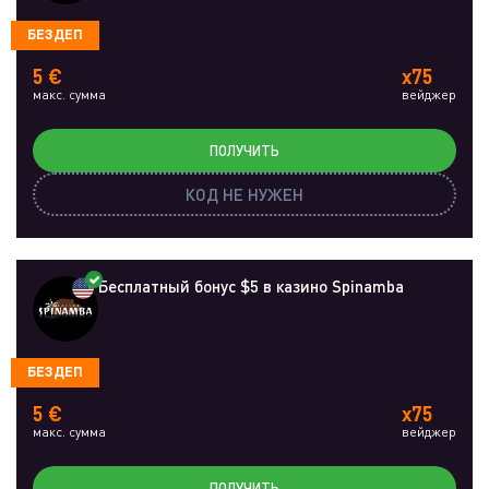
БЕЗДЕП
5 €
x75
макс. сумма
вейджер
ПОЛУЧИТЬ
КОД НЕ НУЖЕН
Бесплатный бонус $5 в казино Spinamba
БЕЗДЕП
5 €
x75
макс. сумма
вейджер
ПОЛУЧИТЬ