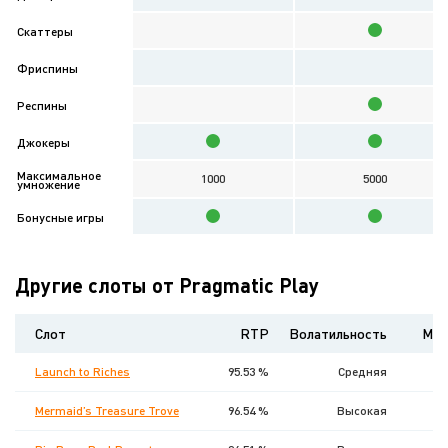
Скаттеры
Фриспины
Респины
Джокеры
Максимальное
1000
5000
умножение
Бонусные игры
Другие слоты от Pragmatic Play
Слот
RTP
Волатильность
Max
Launch to Riches
95.53 %
Средняя
Mermaid’s Treasure Trove
96.54 %
Высокая
1