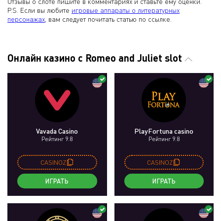
Отзывы о слоте пишите в комментариях и ставьте ему оценки.
P.S. Если вы любите
игровые аппараты о литературных
персонажах
, вам следует почитать статью по ссылке.
Онлайн казино с Romeo and Juliet slot
Vavada Casino
PlayFortuna casino
Рейтинг 9.8
Рейтинг 9.8
CASINOZ
CASINOZ
ИГРАТЬ
ИГРАТЬ