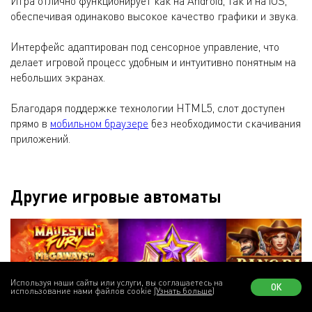
Игра отлично функционирует как на Android, так и на iOS,
обеспечивая одинаково высокое качество графики и звука.
Интерфейс адаптирован под сенсорное управление, что
делает игровой процесс удобным и интуитивно понятным на
небольших экранах.
Благодаря поддержке технологии HTML5, слот доступен
прямо в
мобильном браузере
без необходимости скачивания
приложений.
Другие игровые автоматы
Используя наши сайты или услуги, вы соглашаетесь на
ОК
использование нами файлов cookie
(Узнать больше)
Majestic Fury
Multistar Fruits
Bang Bang Relo