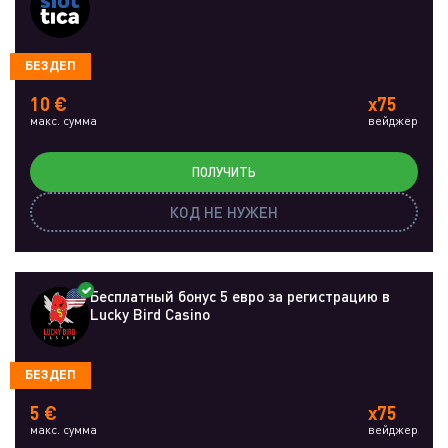
БЕЗДЕП
10 €
x75
макс. сумма
вейджер
ПОЛУЧИТЬ
КОД НЕ НУЖЕН
Бесплатный бонус 5 евро за регистрацию в
Lucky Bird Casino
БЕЗДЕП
5 €
x75
макс. сумма
вейджер