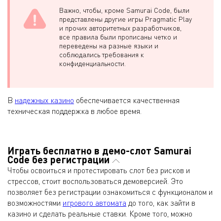
Важно, чтобы, кроме Samurai Code, были
представлены другие игры Pragmatic Play
и прочих авторитетных разработчиков,
все правила были прописаны четко и
переведены на разные языки и
соблюдались требования к
конфиденциальности.
В
надежных казино
обеспечивается качественная
техническая поддержка в любое время.
Играть бесплатно в демо-слот Samurai
Code без регистрации
Чтобы освоиться и протестировать слот без рисков и
стрессов, стоит воспользоваться демоверсией. Это
позволяет без регистрации ознакомиться с функционалом и
возможностями
игрового автомата
до того, как зайти в
казино и сделать реальные ставки. Кроме того, можно