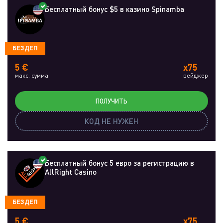
Бесплатный бонус $5 в казино Spinamba
БЕЗДЕП
5 €
x75
макс. сумма
вейджер
ПОЛУЧИТЬ
КОД НЕ НУЖЕН
Бесплатный бонус 5 евро за регистрацию в
AllRight Casino
БЕЗДЕП
5 €
x75