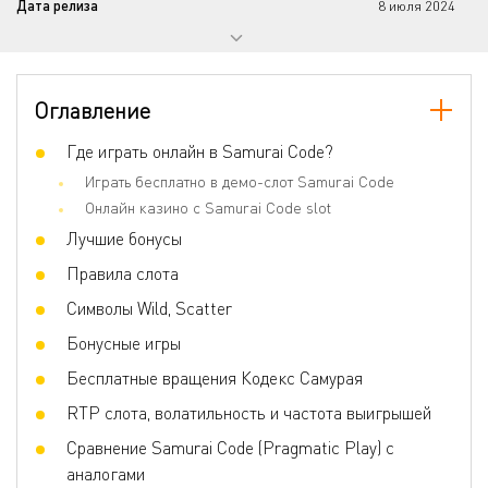
Дата релиза
8 июля 2024
Прогрессивный джекпот
Нет
Количество барабанов
5
Оглавление
Количество линий
12
Джокеры
Где играть онлайн в Samurai Code?
Да
Играть бесплатно в демо-слот Samurai Code
Скаттер
Да
Онлайн казино с Samurai Code slot
Игра по равным шансам
Нет
Лучшие бонусы
Бонусные игры
Free Spins, Bonus Spins, Multiplier,
Правила слота
Collections, Symbols Swap, Level
Multiplier, Nudge, Ante Bet
Символы Wild, Scatter
Волатильность
Высокая
Бонусные игры
3D слот
Да
Бесплатные вращения Кодекс Самурая
Респины
Да
RTP слота, волатильность и частота выигрышей
Фриспины
Да
Сравнение Samurai Code (Pragmatic Play) с
Прогрессивные умножения
Нет
аналогами