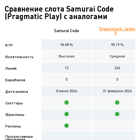
Сравнение слота Samurai Code
(Pragmatic Play) с аналогами
Dreamshock: Jackpot
Samurai Code
X
96.08 %
95.19 %
RTP
Высокая
Средняя
Волатильность
12
243
Линий
5
5
Барабанов
8 июля 2024
21 февраля 2024
Дата релиза
Скаттеры
Фриспины
Респины
Прогрессивные
умножения