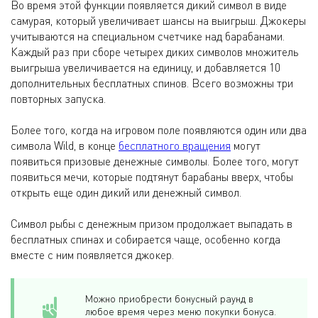
Во время этой функции появляется дикий символ в виде
самурая, который увеличивает шансы на выигрыш. Джокеры
учитываются на специальном счетчике над барабанами.
Каждый раз при сборе четырех диких символов множитель
выигрыша увеличивается на единицу, и добавляется 10
дополнительных бесплатных спинов. Всего возможны три
повторных запуска.
Более того, когда на игровом поле появляются один или два
символа Wild, в конце
бесплатного вращения
могут
появиться призовые денежные символы. Более того, могут
появиться мечи, которые подтянут барабаны вверх, чтобы
открыть еще один дикий или денежный символ.
Символ рыбы с денежным призом продолжает выпадать в
бесплатных спинах и собирается чаще, особенно когда
вместе с ним появляется джокер.
Можно приобрести бонусный раунд в
любое время через меню покупки бонуса.