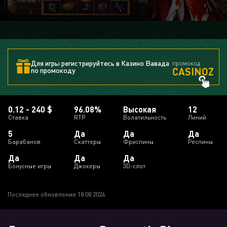
Для игры регистрируйтесь в Казино Вавада
промокод
CASINOZ
по промокоду
0.12 - 240 $
96.08%
Высокая
12
Ставка
RTP
Волатильность
Линий
5
Да
Да
Да
Барабанов
Скаттеры
Фриспины
Респины
Да
Да
Да
Бонусные игры
Джокеры
3D-слот
Последнее обновление 18.08.2024