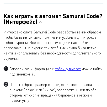
Как играть в автомат Samurai Code?
(Интерфейс)
Интерфейс слота Samurai Code разработан таким образом,
чтобы быть интуитивно понятным и удобным для игроков
любого уровня. Все основные функции и настройки
расположены на экране так, чтобы их можно было легко
найти и использовать без необходимости дополнительного
обучения.
Справочную информацию и
таблицу выплат
можно найти
под значком “і”.
Чтобы выбрать размер ставки, стоит воспользоваться
знаками “плюс” или “минус”, расположенными по обе
стороны от кнопки вращения барабанов в нижнем
правом углу,