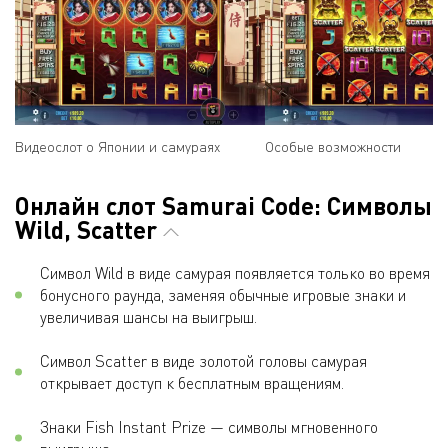
Видеослот о Японии и самураях
Особые возможности
Онлайн слот Samurai Code: Символы
Wild, Scatter
Символ Wild в виде самурая появляется только во время
бонусного раунда, заменяя обычные игровые знаки и
увеличивая шансы на выигрыш.
Символ Scatter в виде золотой головы самурая
открывает доступ к бесплатным вращениям.
Знаки Fish Instant Prize — символы мгновенного