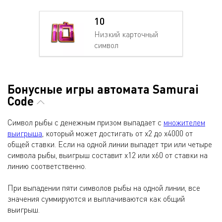
10
Низкий карточный
символ
Бонусные игры автомата Samurai
Code
Символ рыбы с денежным призом выпадает с
множителем
выигрыша
, который может достигать от x2 до x4000 от
общей ставки. Если на одной линии выпадет три или четыре
символа рыбы, выигрыш составит x12 или x60 от ставки на
линию соответственно.
При выпадении пяти символов рыбы на одной линии, все
значения суммируются и выплачиваются как общий
выигрыш.