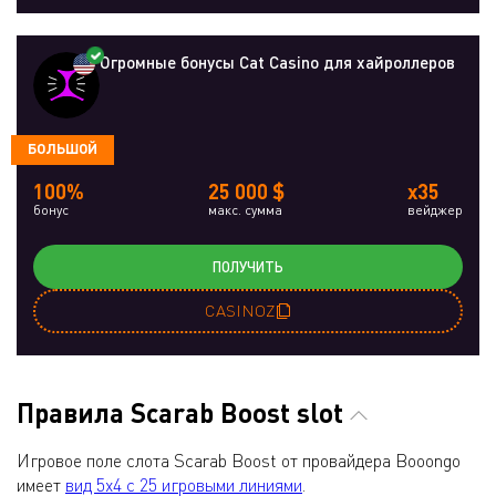
Огромные бонусы Cat Casino для хайроллеров
БОЛЬШОЙ
100%
25 000 $
x35
бонус
макс. сумма
вейджер
ПОЛУЧИТЬ
CASINOZ
Правила Scarab Boost slot
Игровое поле слота Scarab Boost от провайдера Booongo
имеет
вид 5х4 с 25 игровыми линиями
.