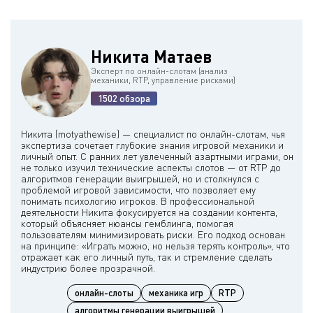
Никита Матаев
Эксперт по онлайн-слотам (анализ
механики, RTP, управление рисками)
1502 обзора
Никита (motyathewise) — специалист по онлайн-слотам, чья
экспертиза сочетает глубокие знания игровой механики и
личный опыт. С ранних лет увлеченный азартными играми, он
не только изучил технические аспекты слотов — от RTP до
алгоритмов генерации выигрышей, но и столкнулся с
проблемой игровой зависимости, что позволяет ему
понимать психологию игроков. В профессиональной
деятельности Никита фокусируется на создании контента,
который объясняет нюансы гемблинга, помогая
пользователям минимизировать риски. Его подход основан
на принципе: «Играть можно, но нельзя терять контроль», что
отражает как его личный путь, так и стремление сделать
онлайн-слоты
механика игр
RTP
алгоритмы генерации выигрышей