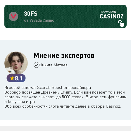
промокод
30FS
CASINOZ
от Vavada Casino
Мнение экспертов
Никита Матаев
8.1
Игровой автомат Scarab Boost от провайдера
Booongo посвящен Древнему Египту. Если вам повезет, то в этом
слоте вы сможете выиграть до 5000 ставок. В игре есть фриспины
и бонусная игра.
Обо всех особенностях слота читайте далее в обзоре Casinoz.