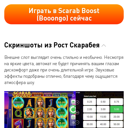
Играть в Scarab Boost
(Booongo) сейчас
Скриншоты из Рост Скарабея
Внешне слот выглядит очень стильно и необычно. Несмотря
на яркие цвета, автомат не будет причинять вашим глазам
дискомфорт даже при очень длительной игре. Звуковые
эффекты подобраны отлично, благодаря чему ощущается
атмосфера шоу.