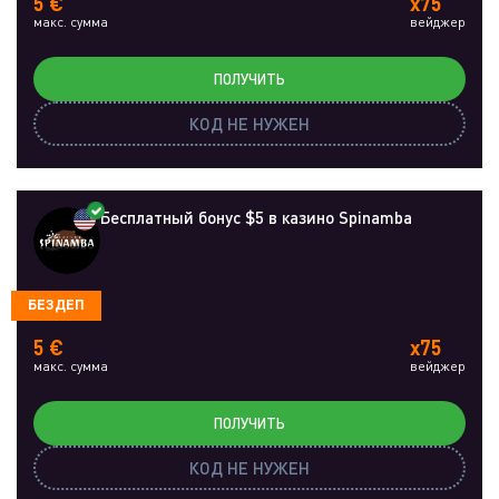
5 €
x75
макс. сумма
вейджер
ПОЛУЧИТЬ
КОД НЕ НУЖЕН
Бесплатный бонус $5 в казино Spinamba
БЕЗДЕП
5 €
x75
макс. сумма
вейджер
ПОЛУЧИТЬ
КОД НЕ НУЖЕН