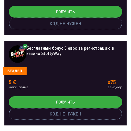
ПОЛУЧИТЬ
КОД НЕ НУЖЕН
Бесплатный бонус 5 евро за регистрацию в
казино SlottyWay
БЕЗДЕП
5 €
x75
макс. сумма
вейджер
ПОЛУЧИТЬ
КОД НЕ НУЖЕН