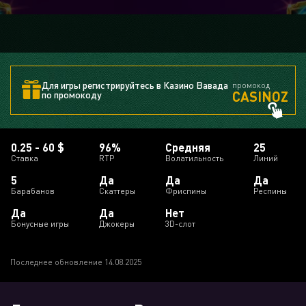
Для игры регистрируйтесь в Казино Вавада
промокод
CASINOZ
по промокоду
0.25 - 60 $
96%
Средняя
25
Ставка
RTP
Волатильность
Линий
5
Да
Да
Да
Барабанов
Скаттеры
Фриспины
Респины
Да
Да
Нет
Бонусные игры
Джокеры
3D-слот
Последнее обновление 14.08.2025