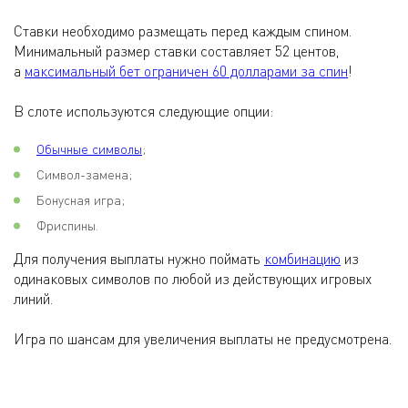
Ставки необходимо размещать перед каждым спином.
Минимальный размер ставки составляет 52 центов,
а
максимальный бет ограничен 60 долларами за спин
!
В слоте используются следующие опции:
Обычные символы
;
Символ-замена;
Бонусная игра;
Фриспины.
Для получения выплаты нужно поймать
комбинацию
из
одинаковых символов по любой из действующих игровых
линий.
Игра по шансам для увеличения выплаты не предусмотрена.