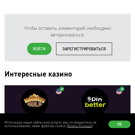
Чтобы оставить комментарий, необходимо
авторизоваться:
ВОЙТИ
ЗАРЕГИСТРИРОВАТЬСЯ
Интересные казино
Mummy’s Gold Casino
SpinBetter Casino
Используя наши сайты или услуги, вы соглашаетесь на
ОК
Рейтинг 6.9
Рейтинг 7.3
использование нами файлов cookie
(Узнать больше)