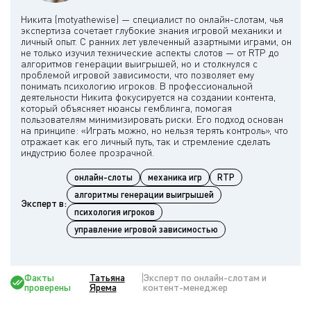
Никита (motyathewise) — специалист по онлайн-слотам, чья
экспертиза сочетает глубокие знания игровой механики и
личный опыт. С ранних лет увлеченный азартными играми, он
не только изучил технические аспекты слотов — от RTP до
алгоритмов генерации выигрышей, но и столкнулся с
проблемой игровой зависимости, что позволяет ему
понимать психологию игроков. В профессиональной
деятельности Никита фокусируется на создании контента,
который объясняет нюансы гемблинга, помогая
пользователям минимизировать риски. Его подход основан
на принципе: «Играть можно, но нельзя терять контроль», что
отражает как его личный путь, так и стремление сделать
онлайн-слоты
механика игр
RTP
алгоритмы генерации выигрышей
Эксперт в:
психология игроков
управление игровой зависимостью
Факты
Татьяна
Эксперт по онлайн-слотам и
проверены
Ярема
контент-менеджер