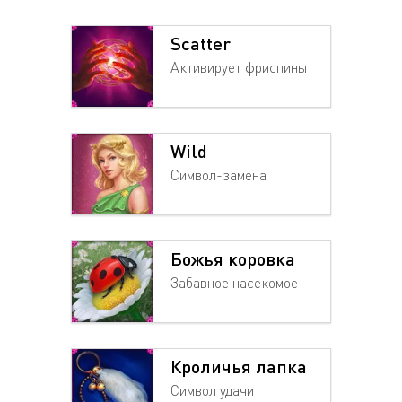
Scatter
Активирует фриспины
Wild
Символ-замена
Божья коровка
Забавное насекомое
Кроличья лапка
Символ удачи