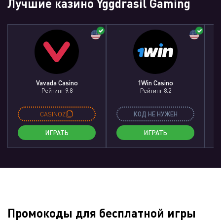
Лучшие казино Yggdrasil Gaming
Vavada Casino
1Win Casino
Рейтинг 9.8
Рейтинг 8.2
CASINOZ
КОД НЕ НУЖЕН
ИГРАТЬ
ИГРАТЬ
Промокоды для бесплатной игры