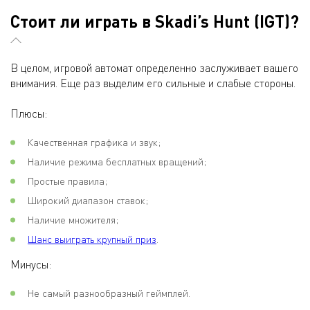
Стоит ли играть в Skadi’s Hunt (IGT)?
В целом, игровой автомат определенно заслуживает вашего
внимания. Еще раз выделим его сильные и слабые стороны.
Плюсы:
Качественная графика и звук;
Наличие режима бесплатных вращений;
Простые правила;
Широкий диапазон ставок;
Наличие множителя;
Шанс выиграть крупный приз
.
Минусы:
Не самый разнообразный геймплей.