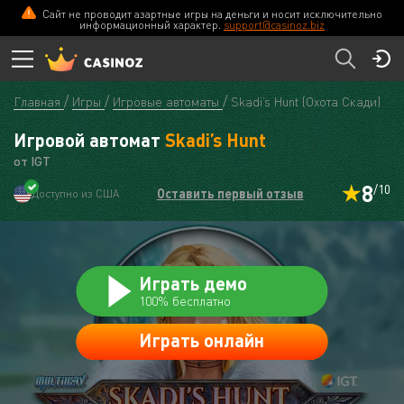
Сайт не проводит азартные игры на деньги и носит исключительно
WELCOME
ПЕРЕЙТИ
информационный характер.
support@casinoz.biz
Главная
Игры
Игровые автоматы
Skadi’s Hunt (Охота Скади)
Игровой автомат
Skadi’s Hunt
от IGT
8
/10
Оставить первый отзыв
Доступно из США
Играть демо
100% бесплатно
Играть онлайн