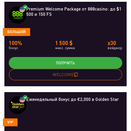
Premium Welcome Package от 888casino: до $1
500 и 150 FS
БОЛЬШОЙ
100%
1 500 $
x30
бонус
макс. сумма
вейджер
ПОЛУЧИТЬ
WELCOME
Еженедельный бонус до €2,000 в Golden Star
VIP