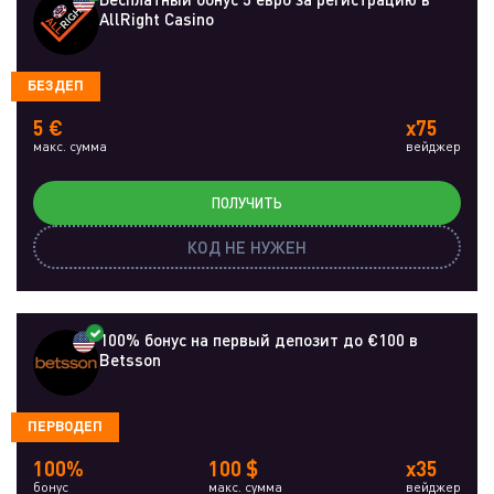
AllRight Casino
БЕЗДЕП
5 €
x75
макс. сумма
вейджер
ПОЛУЧИТЬ
КОД НЕ НУЖЕН
100% бонус на первый депозит до €100 в
Betsson
ПЕРВОДЕП
100%
100 $
x35
бонус
макс. сумма
вейджер