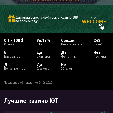
Для игры регистрируйтесь в Казино 888
промокод
WELCOME
по промокоду
0.1 - 100 $
96.18%
Средняя
243
Ставка
RTP
Волатильность
Линий
5
Да
Да
Нет
Барабанов
Скаттеры
Фриспины
Респины
Да
Да
Нет
Бонусные игры
Джокеры
3D-слот
Последнее обновление 24.06.2025
Лучшие казино IGT