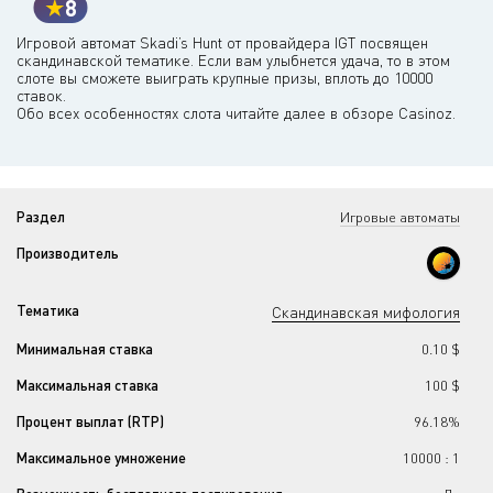
8
Игровой автомат Skadi’s Hunt от провайдера IGT посвящен
скандинавской тематике. Если вам улыбнется удача, то в этом
слоте вы сможете выиграть крупные призы, вплоть до 10000
ставок.
Обо всех особенностях слота читайте далее в обзоре Casinoz.
Раздел
Игровые автоматы
Производитель
Тематика
Скандинавская мифология
Минимальная ставка
0.10 $
Максимальная ставка
100 $
Процент выплат (RTP)
96.18%
Максимальное умножение
10000 : 1