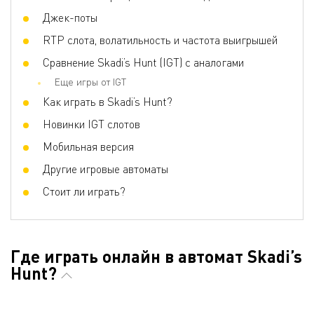
Прогрессивные умножения
Нет
Джек-поты
RTP слота, волатильность и частота выигрышей
Сравнение Skadi’s Hunt (IGT) с аналогами
Еще игры от IGT
Как играть в Skadi’s Hunt?
Новинки IGT слотов
Мобильная версия
Другие игровые автоматы
Стоит ли играть?
Где играть онлайн в автомат Skadi’s
Hunt?