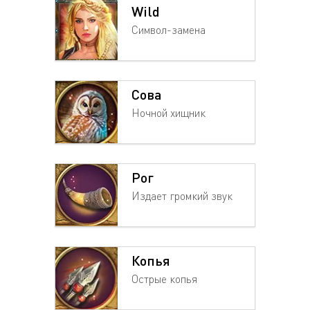
Wild
Символ-замена
Сова
Ночной хищник
Рог
Издает громкий звук
Копья
Острые копья