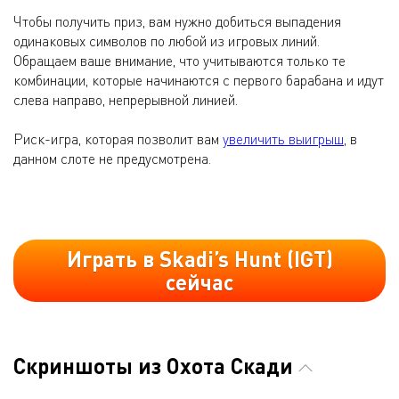
Чтобы получить приз, вам нужно добиться выпадения
одинаковых символов по любой из игровых линий.
Обращаем ваше внимание, что учитываются только те
комбинации, которые начинаются с первого барабана и идут
слева направо, непрерывной линией.
Риск-игра, которая позволит вам
увеличить выигрыш
, в
данном слоте не предусмотрена.
Играть в Skadi’s Hunt (IGT)
сейчас
Скриншоты из Охота Скади