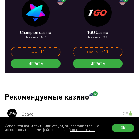
Champion casino
1GO Casino
Рейтинг 8.7
Рейтинг 7.4
casinoz
CASINOZ
ИГРАТЬ
ИГРАТЬ
Рекомендуемые казино
Stake
7.8
Используя наши сайты или услуги, вы соглашаетесь на
ОК
использование нами файлов cookie
(Узнать больше)
Все казино
(469)