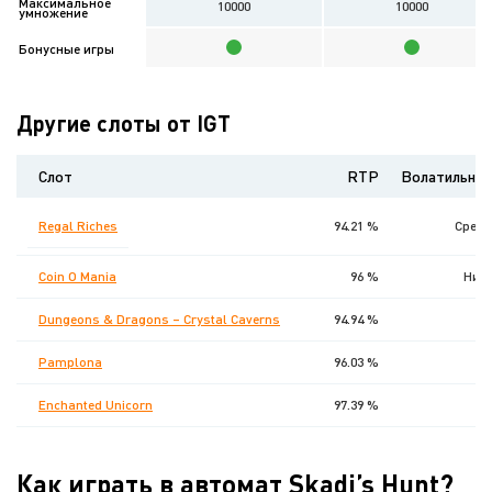
Максимальное
10000
10000
умножение
Бонусные игры
Другие слоты от IGT
Слот
RTP
Волатильнос
Regal Riches
94.21 %
Сред
Coin O Mania
96 %
Низ
Dungeons & Dragons – Crystal Caverns
94.94 %
Pamplona
96.03 %
Enchanted Unicorn
97.39 %
Как играть в автомат Skadi’s Hunt?