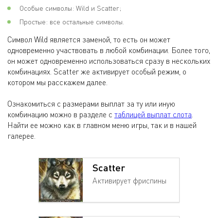
Особые символы: Wild и Scatter;
Простые: все остальные символы.
Символ Wild является заменой, то есть он может
одновременно участвовать в любой комбинации. Более того,
он может одновременно использоваться сразу в нескольких
комбинациях. Scatter же активирует особый режим, о
котором мы расскажем далее.
Ознакомиться с размерами выплат за ту или иную
комбинацию можно в разделе с
таблицей выплат слота
.
Найти ее можно как в главном меню игры, так и в нашей
галерее.
Scatter
Активирует фриспины