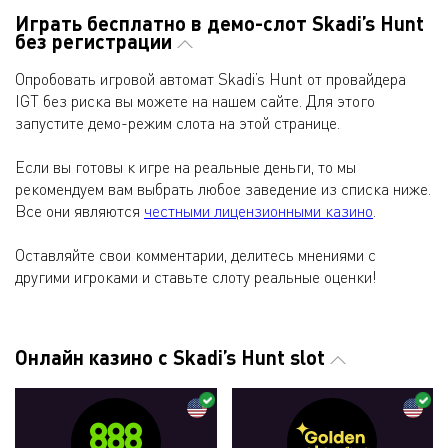
Играть бесплатно в демо-слот Skadi’s Hunt
без регистрации
Опробовать игровой автомат Skadi’s Hunt от провайдера
IGT без риска вы можете на нашем сайте. Для этого
запустите демо-режим слота на этой странице.
Если вы готовы к игре на реальные деньги, то мы
рекомендуем вам выбрать любое заведение из списка ниже.
Все они являются
честными лицензионными казино
.
Оставляйте свои комментарии, делитесь мнениями с
другими игроками и ставьте слоту реальные оценки!
Онлайн казино с Skadi’s Hunt slot