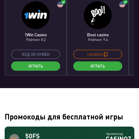
1Win Casino
Booi casino
Рейтинг 8.2
Рейтинг 9.4
КОД НЕ НУЖЕН
CASINOZ
ИГРАТЬ
ИГРАТЬ
Промокоды для бесплатной игры
промокод
50FS
CASINOZ