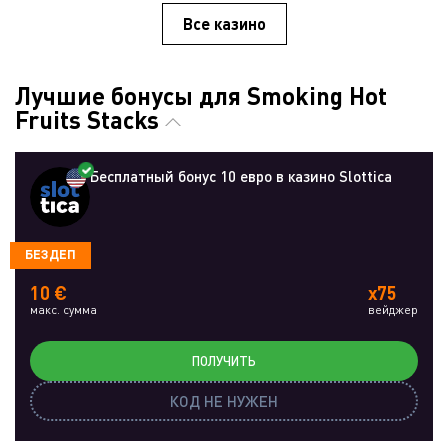
Все казино
Лучшие бонусы для Smoking Hot
Fruits Stacks
Бесплатный бонус 10 евро в казино Slottica
БЕЗДЕП
10 €
x75
макс. сумма
вейджер
ПОЛУЧИТЬ
КОД НЕ НУЖЕН