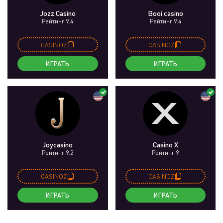
Jozz Casino
Booi casino
Рейтинг 9.4
Рейтинг 9.4
CASINOZ
CASINOZ
ИГРАТЬ
ИГРАТЬ
Joycasino
Casino X
Рейтинг 9.2
Рейтинг 9
CASINOZ
CASINOZ
ИГРАТЬ
ИГРАТЬ