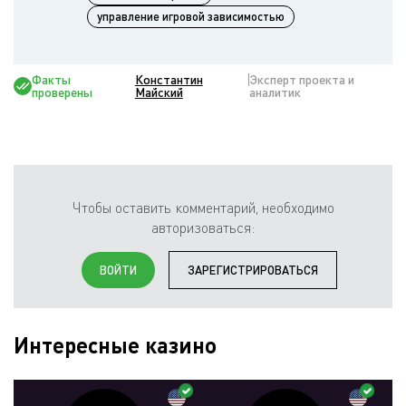
управление игровой зависимостью
Факты
Константин
Эксперт проекта и
проверены
Майский
аналитик
Чтобы оставить комментарий, необходимо
авторизоваться:
ВОЙТИ
ЗАРЕГИСТРИРОВАТЬСЯ
Интересные казино