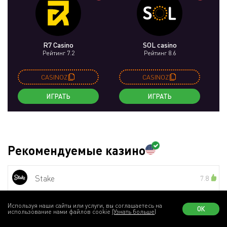
R7 Casino
SOL casino
Рейтинг 7.2
Рейтинг 8.6
CASINOZ
CASINOZ
ИГРАТЬ
ИГРАТЬ
Рекомендуемые казино
Stake
7.8
Используя наши сайты или услуги, вы соглашаетесь на
ОК
Все казино
(469)
использование нами файлов cookie
(Узнать больше)