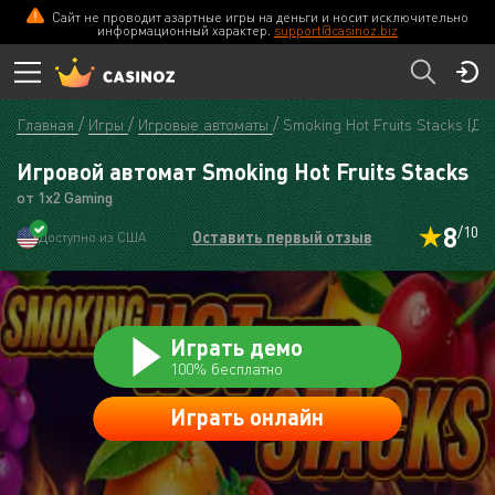
Сайт не проводит азартные игры на деньги и носит исключительно
CASINOZ
ПЕРЕЙТИ
информационный характер.
support@casinoz.biz
Главная
Игры
Игровые автоматы
Smoking Hot Fruits Stacks (
Игровой автомат Smoking Hot Fruits Stacks
от 1x2 Gaming
8
/10
Оставить первый отзыв
Доступно из США
Играть демо
100% бесплатно
Играть онлайн