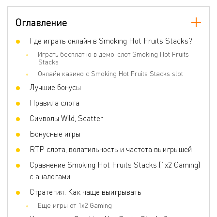
Количество барабанов
5
Оглавление
Количество линий
20
Джокеры
Где играть онлайн в Smoking Hot Fruits Stacks?
Да
Играть бесплатно в демо-слот Smoking Hot Fruits
Скаттер
Да
Stacks
Игра по равным шансам
Нет
Онлайн казино с Smoking Hot Fruits Stacks slot
Лучшие бонусы
Волатильность
Высокая
Правила слота
3D слот
Нет
Символы Wild, Scatter
Респины
Нет
Бонусные игры
Фриспины
Нет
RTP слота, волатильность и частота выигрышей
Прогрессивные умножения
Нет
Сравнение Smoking Hot Fruits Stacks (1x2 Gaming)
с аналогами
Стратегия: Как чаще выигрывать
Еще игры от 1x2 Gaming