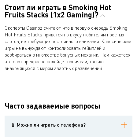
Стоит ли играть в Smoking Hot
Fruits Stacks (1x2 Gaming)?
Эксперты Casinoz считают, что в первую очередь Smoking
Hot Fruits Stacks придется по вкусу любителям простых
слотов, не требующих постоянного внимания. Классические
игры не вынуждают контролировать геймплей и
разбираться в множестве бонусных механик. Нам кажетсся,
что слот прекрасно подойдет новичкам, только
знакомящихся с миром азартных развлечений.
Часто задаваемые вопросы
📱 Можно ли играть с телефона?
Да, слот Smoking Hot Fruits Stacks имеет удобную мобильную