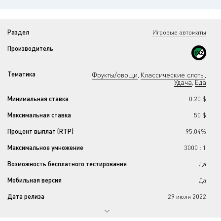
Раздел
Игровые автоматы
Производитель
Тематика
Фрукты/овощи
Классические слоты
,
,
Удача
Еда
,
Минимальная ставка
0.20 $
Максимальная ставка
50 $
Процент выплат (RTP)
95.04%
Максимальное умножение
3000 : 1
Возможность бесплатного тестирования
Да
Мобильная версия
Да
Дата релиза
29 июля 2022
Прогрессивный джекпот
Нет