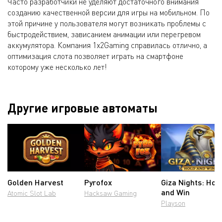
Часто разработчики не уделяют достаточного внимания
созданию качественной версии для игры на мобильном. По
этой причине у пользователя могут возникать проблемы с
быстродействием, зависанием анимации или перегревом
аккумулятора. Компания 1x2Gaming справилась отлично, а
оптимизация слота позволяет играть на смартфоне
которому уже несколько лет!
Другие игровые автоматы
Golden Harvest
Pyrofox
Giza Nights: Hol
and Win
Atomic Slot Lab
Hacksaw Gaming
Playson