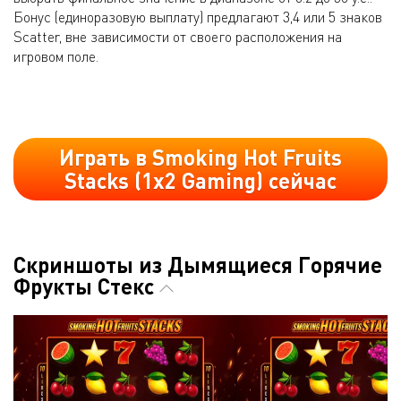
Бонус (единоразовую выплату) предлагают 3,4 или 5 знаков
Scatter, вне зависимости от своего расположения на
игровом поле.
Играть в Smoking Hot Fruits
Stacks (1x2 Gaming) сейчас
Скриншоты из Дымящиеся Горячие
Фрукты Стекс