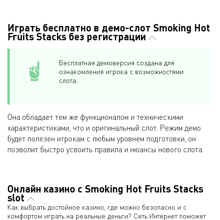
Играть бесплатно в демо-слот Smoking Hot
Fruits Stacks без регистрации
Бесплатная демоверсия создана для
ознакомления игрока с возможностями
слота.
Она обладает тем же функционалом и техническими
характеристиками, что и оригинальный слот. Режим демо
будет полезен игрокам с любым уровнем подготовки, он
позволит быстро усвоить правила и нюансы нового слота.
Онлайн казино с Smoking Hot Fruits Stacks
slot
Как выбрать достойное казино, где можно безопасно и с
комфортом играть на реальные деньги? Сеть Интернет поможет