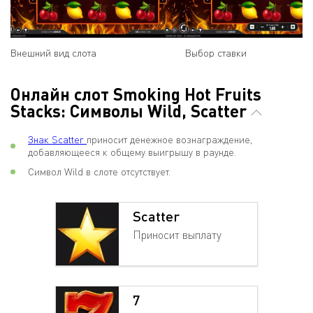
Внешний вид слота
Выбор ставки
Онлайн слот Smoking Hot Fruits
Stacks: Символы Wild, Scatter
Знак Scatter
приносит денежное вознаграждение,
добавляющееся к общему выигрышу в раунде.
Символ Wild в слоте отсутствует.
Scatter
Приносит выплату
7