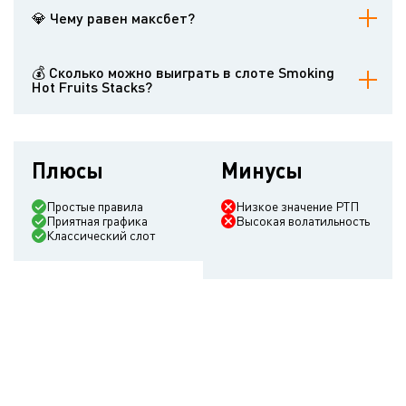
версию.
💎 Чему равен максбет?
Максимальная ставка равна $50.
💰 Сколько можно выиграть в слоте Smoking
Hot Fruits Stacks?
Максимальный выигрыш равен х3000.
Плюсы
Минусы
Простые правила
Низкое значение РТП
Приятная графика
Высокая волатильность
Классический слот