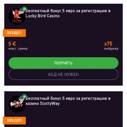
Бесплатный бонус 5 евро за регистрацию в
Lucky Bird Casino
БЕЗДЕП
5 €
x75
макс. сумма
вейджер
ПОЛУЧИТЬ
КОД НЕ НУЖЕН
Бесплатный бонус 5 евро за регистрацию в
казино SlottyWay
БЕЗДЕП