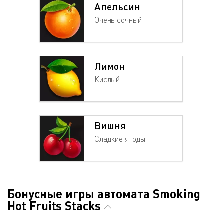
Апельсин
Очень сочный
Лимон
Кислый
Вишня
Сладкие ягоды
Бонусные игры автомата Smoking
Hot Fruits Stacks