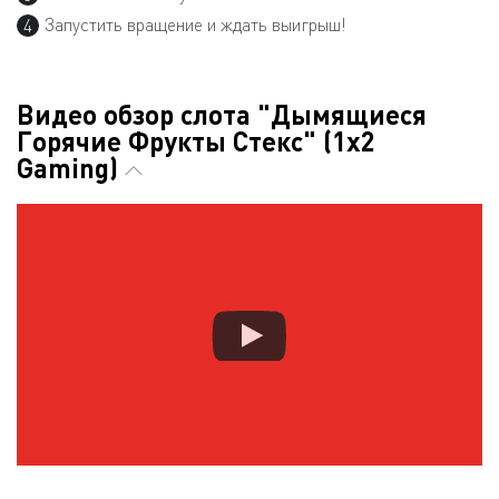
Запустить вращение и ждать выигрыш!
Видео обзор слота "Дымящиеся
Горячие Фрукты Стекс" (1x2
Gaming)