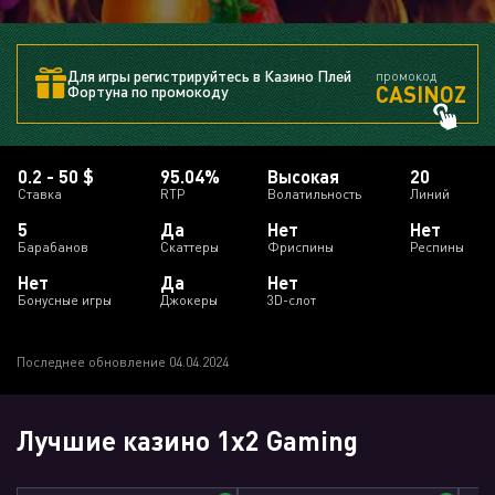
Для игры регистрируйтесь в Казино Плей
промокод
CASINOZ
Фортуна по промокоду
0.2 - 50 $
95.04%
Высокая
20
Ставка
RTP
Волатильность
Линий
5
Да
Нет
Нет
Барабанов
Скаттеры
Фриспины
Респины
Нет
Да
Нет
Бонусные игры
Джокеры
3D-слот
Последнее обновление 04.04.2024
Лучшие казино 1x2 Gaming