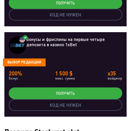
ПОЛУЧИТЬ
КОД НЕ НУЖЕН
Бонусы и фриспины на первые четыре
депозита в казино 1xBet
ВЫБОР РЕДАКЦИИ
200%
1 500 $
x35
бонус
макс. сумма
вейджер
ПОЛУЧИТЬ
КОД НЕ НУЖЕН