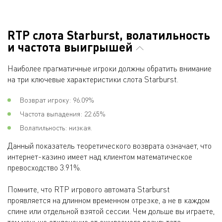
RTP слота Starburst, волатильность
и частота выигрышей
Наиболее прагматичные игроки должны обратить внимание
на три ключевые характеристики слота Starburst.
Возврат игроку: 96.09%
Частота выпадения: 22.65%
Волатильность: низкая.
Данный показатель теоретического возврата означает, что
интернет-казино имеет над клиентом математическое
превосходство 3.91%.
Помните, что RTP игрового автомата Starburst
проявляется на длинном временном отрезке, а не в каждом
спине или отдельной взятой сессии. Чем дольше вы играете,
тем меньше отклонение от ожидаемого результата.