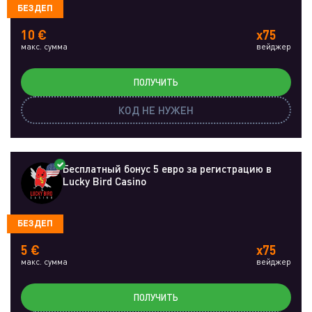
БЕЗДЕП
10 €
x75
макс. сумма
вейджер
ПОЛУЧИТЬ
КОД НЕ НУЖЕН
Бесплатный бонус 5 евро за регистрацию в
Lucky Bird Casino
БЕЗДЕП
5 €
x75
макс. сумма
вейджер
ПОЛУЧИТЬ