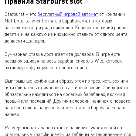
Правила Starburst slot
Starburst – это
бесплатный игровой автомат
от компании
Net Entertainment с пятью барабанами, на которых
расположены три ряда символов. Количество линий равно
десяти, и на каждую из них можно ставить от одного цента
до десяти долларов.
Суммарная ставка достигает ста долларов. В игре есть
расширяющиеся на весь барабан символы Wild, которые
активируют функцию повторного спина.
Выигрышные комбинации образуются из трех, четырех или
пяти одинаковых символов на активной линии. Они должны
обязательно находиться на соседних барабанах, включая
первый или последний. Другими словами, начиная с первого
барабана слева направо или же с пятого барабана справа
налево.
Размер выплаты равен ставке на линию, умноженной на
специальные коэффициенты из таблицы, установленные для