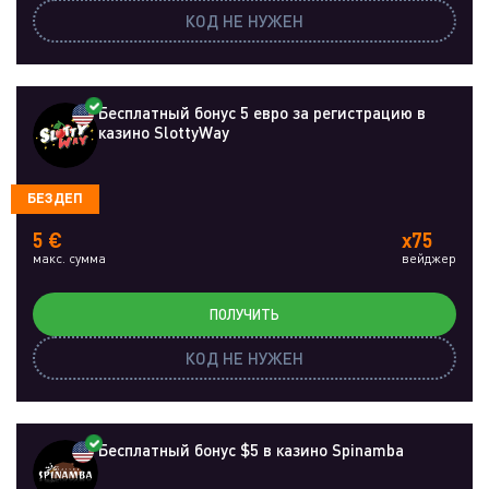
КОД НЕ НУЖЕН
Бесплатный бонус 5 евро за регистрацию в
казино SlottyWay
БЕЗДЕП
5 €
x75
макс. сумма
вейджер
ПОЛУЧИТЬ
КОД НЕ НУЖЕН
Бесплатный бонус $5 в казино Spinamba