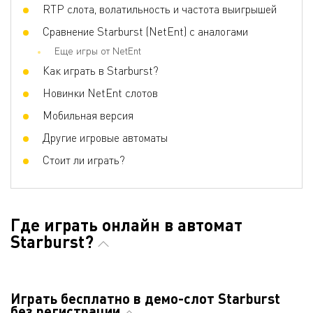
RTP слота, волатильность и частота выигрышей
Сравнение Starburst (NetEnt) с аналогами
Еще игры от NetEnt
Как играть в Starburst?
Новинки NetEnt слотов
Мобильная версия
Другие игровые автоматы
Стоит ли играть?
Где играть онлайн в автомат
Starburst?
Играть бесплатно в демо-слот Starburst
без регистрации