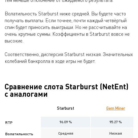
Волатильность Starburst ниже средней. Вы будете часто
получать выплаты. Если точнее, почти каждый четвёртый
спин будет приносить выигрыши. Но не рассчитывайте на
очень крупные суммы. Коэффициенты в Starburst вовсе не
высокие.
Соответственно, дисперсия Starburst низкая. Значительных
колебаний банкролла в ходе игры не будет.
Сравнение слота Starburst (NetEnt)
с аналогами
Starburst
Gem Miner
96.09 %
95.27 %
RTP
Средняя
Низкая
Волатильность