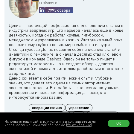
гемблинге
7993 обзора
Денис — настоящий профессионал с многолетним опытом в
индустрии азартных игр. Его карьера началась еще в конце
девяностых, когда он работал крупье, пит-боссом,
менеджером и управляющим казино. Этот уникальный опыт
позволил ему глубоко понять мир гемблинга изнутри.
С конца нулевых Денис посвятил себя написанию статей и
аналитики о гемблинге, а с начала десятых стал ключевой
фигурой в команде Casinoz. Здесь он не только пишет и
редактирует материалы, но и создает обзоры, делится
экспертизой и помогает читателям разобраться в тонкостях
азартных игр.
Денис сочетает в себе практический опыт и глубокие
знания, что делает его одним из самых авторитетных
экспертов в отрасли. Его работы — это всегда актуальная,
проверенная и полезная информация для всех, кто
операции казино
управление
гемблинг-аналитика
RTP
волатильность
Эксперт в:
Используя наши сайты или услуги, вы соглашаетесь на
регуляторика
тренды
обзоры
редактура
ОК
использование нами файлов cookie
(Узнать больше)
экспертиза