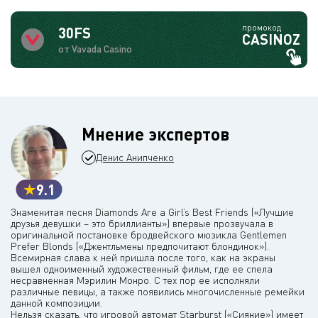
промокод
30FS
CASINOZ
от Vavada Casino
Мнение экспертов
Денис Анипченко
9.1
Знаменитая песня Diamonds Are a Girl’s Best Friends («Лучшие
друзья девушки – это бриллианты») впервые прозвучала в
оригинальной постановке бродвейского мюзикла Gentlemen
Prefer Blonds («Джентльмены предпочитают блондинок»).
Всемирная слава к ней пришла после того, как на экраны
вышел одноименный художественный фильм, где ее спела
несравненная Мэрилин Монро. С тех пор ее исполняли
различные певицы, а также появились многочисленные ремейки
данной композиции.
Нельзя сказать, что игровой автомат Starburst («Сияние») имеет