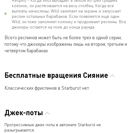
Respins - Когда Wild выпадает в любой из трёх средних
колонок, он растягивается на весь столбец. Когда все
выплаты начислены, Wild залипает на экране и запускает
респин остальных барабанов. Если появляется ещё один
Wild, он тоже заполняет колонку и продолжает респины. Все
джокеры остаются на поле до конца раунда.
Всего респинов может быть не более трёх в одной серии,
потому что джокеры изображены лишь на втором, третьем и
четвёртом барабанах.
Бесплатные вращения Сияние
Классических фриспинов в Starburst нет.
Джек-поты
Прогрессивные джек-поты в автомате Starburst не
разыгрываются.