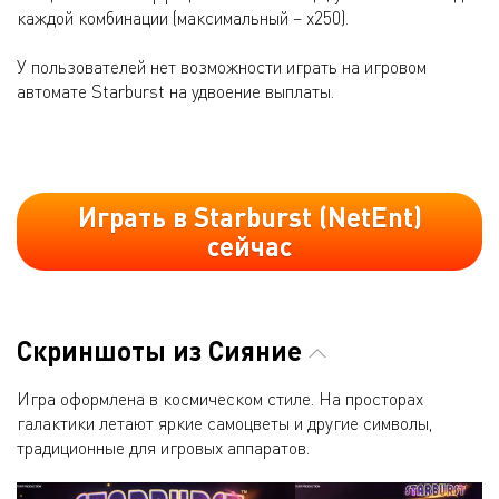
каждой комбинации (максимальный – х250).
У пользователей нет возможности играть на игровом
автомате Starburst на удвоение выплаты.
Играть в Starburst (NetEnt)
сейчас
Скриншоты из Сияние
Игра оформлена в космическом стиле. На просторах
галактики летают яркие самоцветы и другие символы,
традиционные для игровых аппаратов.