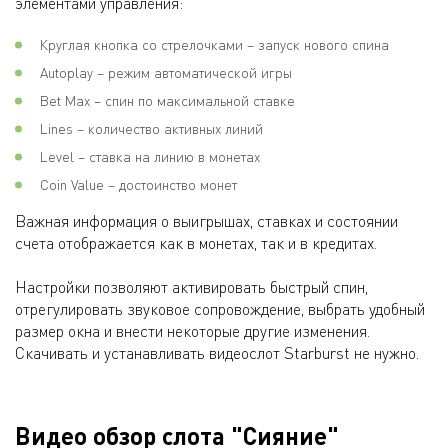
элементами управления:
Круглая кнопка со стрелочками – запуск нового спина
Autoplay – режим автоматической игры
Bet Max – спин по максимальной ставке
Lines – количество активных линий
Level – ставка на линию в монетах
Coin Value – достоинство монет
Важная информация о выигрышах, ставках и состоянии
счета отображается как в монетах, так и в кредитах.
Настройки позволяют активировать быстрый спин,
отрегулировать звуковое сопровождение, выбрать удобный
размер окна и внести некоторые другие изменения.
Скачивать и устанавливать видеослот Starburst не нужно.
Видео обзор слота "Сияние"