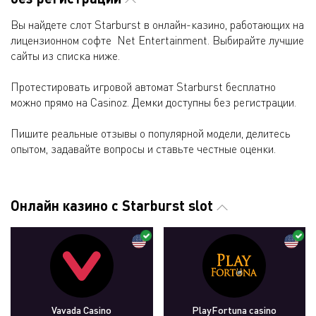
Вы найдете слот Starburst в онлайн-казино, работающих на
лицензионном софте Net Entertainment. Выбирайте лучшие
сайты из списка ниже.
Протестировать игровой автомат Starburst бесплатно
можно прямо на Casinoz. Демки доступны без регистрации.
Пишите реальные отзывы о популярной модели, делитесь
опытом, задавайте вопросы и ставьте честные оценки.
Онлайн казино с Starburst slot
Vavada Casino
PlayFortuna casino