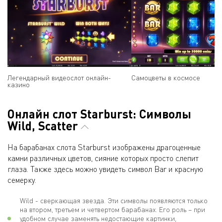
Легендарный видеослот онлайн-
Самоцветы в космосе
казино
Онлайн слот Starburst: Символы
Wild, Scatter
На барабанах слота Starburst изображены драгоценные
камни различных цветов, сияние которых просто слепит
глаза. Также здесь можно увидеть символ Bar и красную
семерку.
Wild - сверкающая звезда. Эти символы появляются только
на втором, третьем и четвертом барабанах. Его роль – при
удобном случае заменять недостающие картинки,