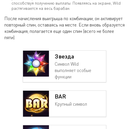
способствуя получению выплаты. Появляясь на экране, Wild
растягивается на весь барабан.
После начисления выигрыша по комбинации, он активирует
повторный спин, оставаясь на месте. Если вновь образуется
комбинация, полагается еще один спин (всего не более
пяти).
Звезда
Символ Wild
выполняет особые
функции
BAR
Крупный символ