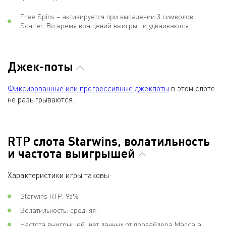
Free Spins – активируется при выпадении 3 символов
Scatter. Во время вращений выигрыши удваиваются.
Джек-поты
Фиксированные или прогрессивные джекпоты
в этом слоте
не разыгрываются.
RTP слота Starwins, волатильность
и частота выигрышей
Характеристики игры таковы:
Starwins RTP: 95%;
Волатильность: средняя;
Частота выигрышей: нет данных от провайдера Mancala.