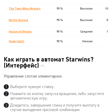
The Twin Wins Mystery
95 %
Высокая
1045
Noche Oscura
95 %
Высокая
500
House of Ghosts
95 %
Средняя
150
Huge Catch
95 %
Низкая
25
Как играть в автомат Starwins?
(Интерфейс)
Управление слотом элементарное:
Выберите нужную ставку;
Нажмите на кнопку запуска вращения, либо запустите
автоматическую игру;
Дождитесь завершения спина и получите выплату в
случае выпадения призовой комбинации.