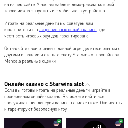
на нашем сайте. У нас вы найдете демо-режим, который
также можно запустить и с мобильного устройства.
Играть на реальные деньги мы советуем вам
исключительно в
лицензионных онлайн казино
, где
честность игровых раундов гарантирована.
Оставляйте свои отзывы о данной игре, делитесь опытом с
другими игроками и ставьте слоту Starwins от провайдера
Mancala реальные оценки.
Онлайн казино с Starwins slot
Если вы готовы играть на реальные деньги, играйте в
проверенном онлайн-казино. Вы можете найти все
заслуживающие доверия казино в списке ниже. Они честны
и гарантируют безопасную игру.