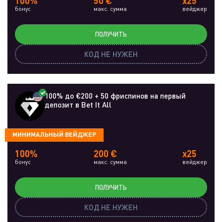
100%
50 €
x25
бонус
макс. сумма
вейджер
ПОЛУЧИТЬ
КОД НЕ НУЖЕН
100% до €200 + 50 фриспинов на первый
депозит в Bet It All
МИНИМАЛЬНЫЙ ВЕЙДЖЕР
100%
200 €
x25
бонус
макс. сумма
вейджер
ПОЛУЧИТЬ
КОД НЕ НУЖЕН