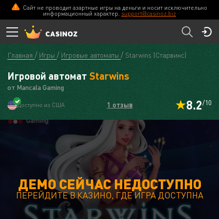
Сайт не проводит азартные игры на деньги и носит исключительно
информационный характер.
support@casinoz.biz
Главная
Игры
Игровые автоматы
Starwins (Старвинс)
Игровой автомат
Starwins
от Mancala Gaming
8.2
/10
1 отзыв
Доступно из США
ДЕМО СЕЙЧАС НЕДОСТУПНО
ПЕРЕЙДИТЕ В КАЗИНО, ГДЕ ИГРА ДОСТУПНА