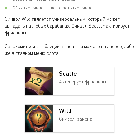
Обычные символы: все остальные символы.
Символ Wild является универсальным, который может
выпадать на любых барабанах. Символ Scatter активирует
фриспины.
Ознакомиться с таблицей выплат вы можете в галерее, либо
же в главном меню слота.
Scatter
Активирует фриспины
Wild
Символ-замена