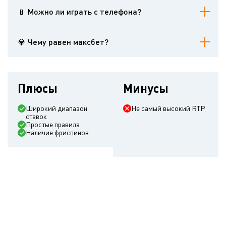
Максимальный выигрыш в игре равен х1000.
📱 Можно ли играть с телефона?
Да, слот имеет удобную мобильную версию.
💎 Чему равен максбет?
Максимальная ставка равна $90.
Плюсы
Минусы
Широкий диапазон
Не самый высокий RTP
ставок
Простые правила
Наличие фриспинов