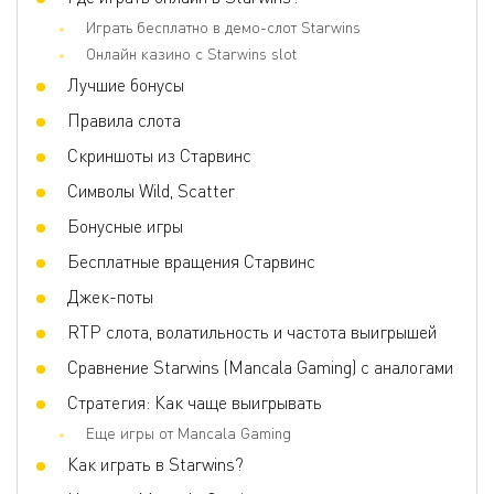
Играть бесплатно в демо-слот Starwins
Скаттер
Да
Онлайн казино с Starwins slot
Игра по равным шансам
Нет
Лучшие бонусы
Бонусные игры
Free Spins, Multiplier
Правила слота
Волатильность
Средняя
Скриншоты из Старвинс
3D слот
Нет
Символы Wild, Scatter
Респины
Нет
Бонусные игры
Фриспины
Да
Бесплатные вращения Старвинс
Прогрессивные умножения
Нет
Джек-поты
RTP слота, волатильность и частота выигрышей
Сравнение Starwins (Mancala Gaming) с аналогами
Стратегия: Как чаще выигрывать
Еще игры от Mancala Gaming
Как играть в Starwins?