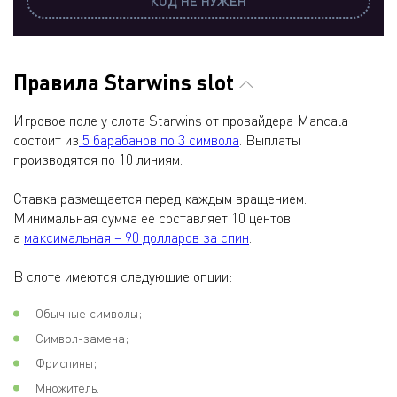
КОД НЕ НУЖЕН
Правила Starwins slot
Игровое поле у слота Starwins от провайдера Mancala
состоит из
5 барабанов по 3 символа
. Выплаты
производятся по 10 линиям.
Ставка размещается перед каждым вращением.
Минимальная сумма ее составляет 10 центов,
а
максимальная – 90 долларов за спин
.
В слоте имеются следующие опции:
Обычные символы;
Символ-замена;
Фриспины;
Множитель.