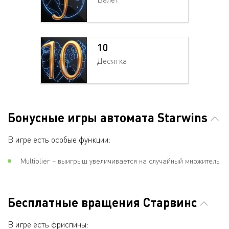
10
Десятка
Бонусные игры автомата Starwins
В игре есть особые функции:
Multiplier – выигрыш увеличивается на случайный множитель.
Бесплатные вращения Старвинс
В игре есть фриспины: