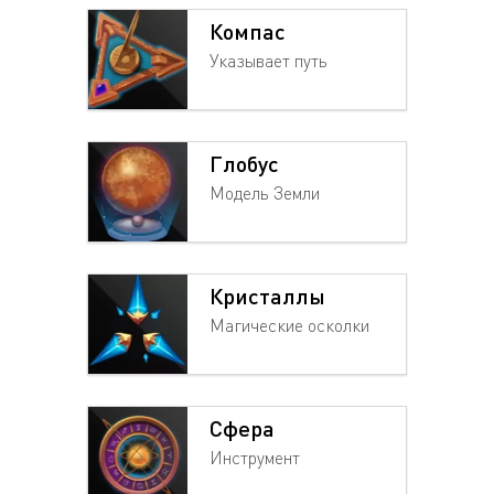
Компас
Указывает путь
Глобус
Модель Земли
Кристаллы
Магические осколки
Сфера
Инструмент