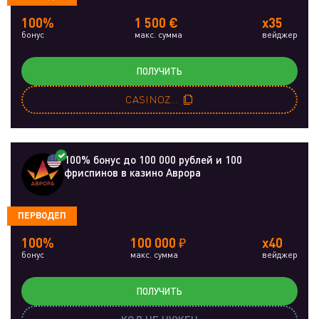
100%
1 500 €
x35
бонус
макс. сумма
вейджер
ПОЛУЧИТЬ
CASINOZRU
100% бонус до 100 000 рублей и 100
фриспинов в казино Аврора
ПЕРВОДЕП
100%
100 000 ₽
x40
бонус
макс. сумма
вейджер
ПОЛУЧИТЬ