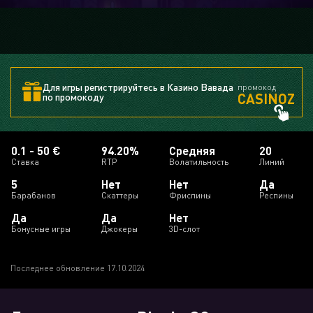
Для игры регистрируйтесь в Казино Вавада
промокод
CASINOZ
по промокоду
0.1 - 50 €
94.20%
Средняя
20
Ставка
RTP
Волатильность
Линий
5
Нет
Нет
Да
Барабанов
Скаттеры
Фриспины
Респины
Да
Да
Нет
Бонусные игры
Джокеры
3D-слот
Последнее обновление 17.10.2024