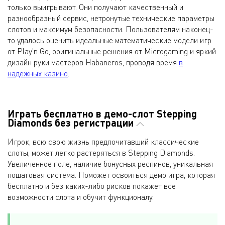
только выигрывают. Они получают качественный и
разнообразный сервис, нетронутые технические параметры
слотов и максимум безопасности. Пользователям наконец-
то удалось оценить идеальные математические модели игр
от Play'n Go, оригинальные решения от Microgaming и яркий
дизайн руки мастеров Habaneros, проводя время
в
надежных казино
.
Играть бесплатно в демо-слот Stepping
Diamonds без регистрации
Игрок, всю свою жизнь предпочитавший классические
слоты, может легко растеряться в Stepping Diamonds.
Увеличенное поле, наличие бонусных респинов, уникальная
пошаговая система. Поможет освоиться демо игра, которая
бесплатно и без каких-либо рисков покажет все
возможности слота и обучит функционалу.