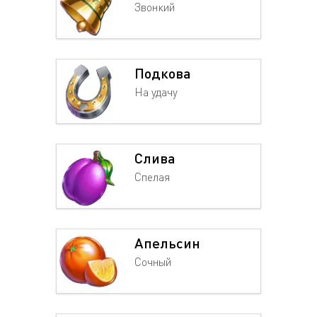
Звонкий
Подкова
На удачу
Слива
Спелая
Апельсин
Сочный