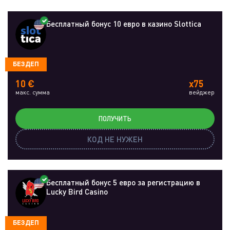
Бесплатный бонус 10 евро в казино Slottica
БЕЗДЕП
10 €
x75
макс. сумма
вейджер
ПОЛУЧИТЬ
КОД НЕ НУЖЕН
Бесплатный бонус 5 евро за регистрацию в
Lucky Bird Casino
БЕЗДЕП