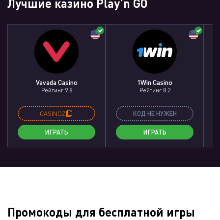
Лучшие казино Play’n GO
Vavada Casino
1Win Casino
Рейтинг 9.8
Рейтинг 8.2
CASINOZ
КОД НЕ НУЖЕН
ИГРАТЬ
ИГРАТЬ
Промокоды для бесплатной игры