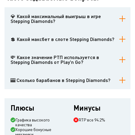
💎 Какой максимальный выигрыш в игре
Stepping Diamonds?
х4000 от ставки в раунде
💲 Какой максбет в слоте Stepping Diamonds?
50 евро
💸 Какое значение РТП используется в
Stepping Diamonds от Play'n Go?
94.20%, что традиционно для Play'n Go, но по современным
рамкам маловато
🎰 Сколько барабанов в Stepping Diamonds?
5 барабанов с изменяющейся высотой
Плюсы
Минусы
Графика высокого
RTP все 94.2%
качества
Хорошие бонусные
механики