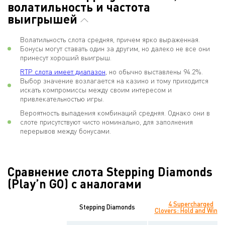
волатильность и частота
выигрышей
Волатильность слота средняя, причем ярко выраженная.
Бонусы могут ставать один за другим, но далеко не все они
принесут хороший выигрыш.
RTP слота имеет диапазон
, но обычно выставлены 94.2%.
Выбор значение возлагается на казино и тому приходится
искать компромиссы между своим интересом и
привлекательностью игры.
Вероятность выпадения комбинаций средняя. Однако они в
слоте присутствуют чисто номинально, для заполнения
перерывов между бонусами.
Сравнение слота Stepping Diamonds
(Play’n GO) с аналогами
4 Supercharged
Stepping Diamonds
Clovers: Hold and Win