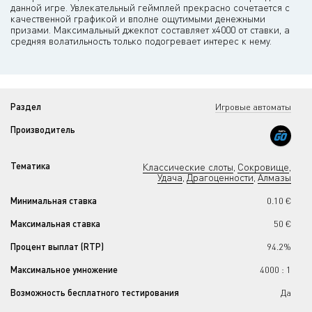
данной игре. Увлекательный геймплей прекрасно сочетается с
качественной графикой и вполне ощутимыми денежными
призами. Максимальный джекпот составляет х4000 от ставки, а
средняя волатильность только подогревает интерес к нему.
Раздел
Игровые автоматы
Производитель
Тематика
Классические слоты
Сокровище
,
,
Удача
Драгоценности
Алмазы
,
,
Минимальная ставка
0.10 €
Максимальная ставка
50 €
Процент выплат (RTP)
94.2%
Максимальное умножение
4000 : 1
Возможность бесплатного тестирования
Да