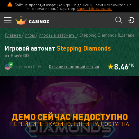
Сайт не проводит азартные игры на деньги и носит исключительно
информационный характер.
support@casinoz.biz
Главная
Игры
Игровые автоматы
Stepping Diamonds (Шагающи
Игровой автомат
Stepping Diamonds
от Play’n GO
8.46
/10
Оставить первый отзыв
Доступно из США
ДЕМО СЕЙЧАС НЕДОСТУПНО
ПЕРЕЙДИТЕ В КАЗИНО, ГДЕ ИГРА ДОСТУПНА