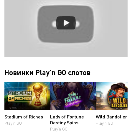
Новинки Play’n GO слотов
Stadium of Riches
Lady of Fortune
Wild Bandolier
Destiny Spins
Play’n GO
Play’n GO
Play’n GO