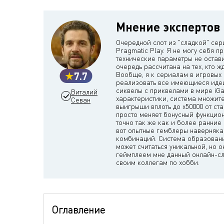
Мнение экспертов
Очередной слот из "сладкой" сер
Pragmatic Play. Я не могу себя п
технические параметры не остави
очередь рассчитана на тех, кто 
7.7
Вообще, я к сериалам в игровых 
реализовать все имеющиеся идеи
сиквелы с приквелами в мире iGa
Виталий
характеристики, система множите
Севан
выигрыши вплоть до х50000 от ста
просто меняет бонусный функцион
точно так же как и более ранни
вот опытные гемблеры наверняка
комбинаций. Система образовани
может считаться уникальной, но 
геймплеем мне данный онлайн-сл
своим коллегам по хобби.
Оглавление