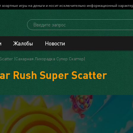
т азартные игры на деньги и носит исключительно информационный характе
и
Жалобы
Новости
Scatter (Сахарная Лихорадка Супер Скаттер)
ar Rush Super Scatter