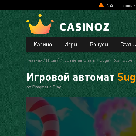
Сайт не проводи
Казино
Игры
Бонусы
Стать
Главная
Игры
Игровые автоматы
Sugar Rush Super 
Игровой автомат
Sug
от Pragmatic Play