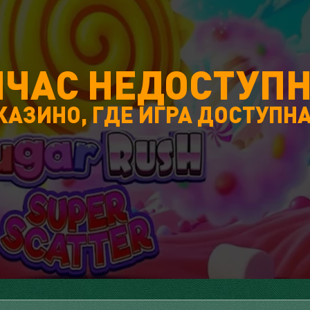
ЙЧАС НЕДОСТУП
КАЗИНО, ГДЕ ИГРА ДОСТУПН