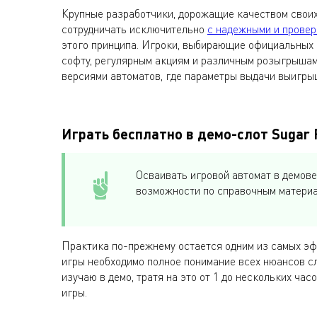
Крупные разработчики, дорожащие качеством своих
сотрудничать исключительно
с надежными и прове
этого принципа. Игроки, выбирающие официальных 
софту, регулярным акциям и различным розыгрышам
версиями автоматов, где параметры выдачи выигры
Играть бесплатно в демо-слот Sugar 
Осваивать игровой автомат в демове
возможности по справочным материа
Практика по-прежнему остается одним из самых эф
игры необходимо полное понимание всех нюансов сл
изучаю в демо, тратя на это от 1 до нескольких час
игры.