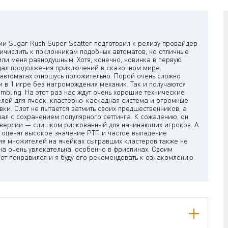
ии Sugar Rush Super Scatter подготовил к релизу провайдер
ричислить к поклонникам подобных автоматов, но отличные
ли меня равнодушным. Хотя, конечно, новинка в первую
ждал продолжения приключений в сказочном мире.
автоматах отношусь положительно. Порой очень сложно
 в 1 игре без нагромождения механик. Так и получаются
mbling. На этот раз нас ждут очень хорошие технические
лей для ячеек, кластерно-каскадная система и огромные
вки. Слот не пытается затмить своих предшественников, а
ал с сохранением популярного сеттинга. К сожалению, он
е версии — слишком рискованный для начинающих игроков. А
 оценят высокое значение РТП и частое выпадение
я множителей на ячейках сыгравших кластеров также не
она очень увлекательна, особенно в фриспинах. Своим
от понравился и я буду его рекомендовать к ознакомлению