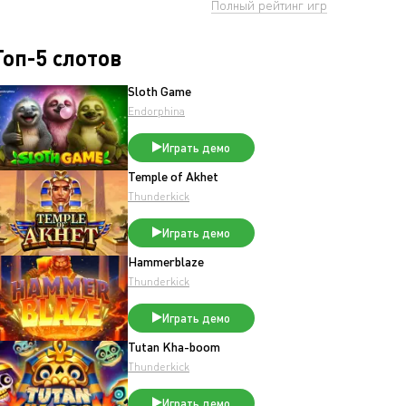
Полный рейтинг игр
Топ-5 слотов
Sloth Game
Endorphina
Играть демо
Temple of Akhet
Thunderkick
Играть демо
Hammerblaze
Thunderkick
Играть демо
Tutan Kha-boom
Thunderkick
Играть демо