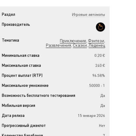
Раздел
Игровые автоматы
Производитель
Тематика
Приключение
Фэнтези
,
,
Развлечения
Сказки
Леденец
,
,
Минимальная ставка
0.20 €
Максимальная ставка
240 €
Процент выплат (RTP)
96.58%
Максимальное умножение
50000 : 1
Возможность бесплатного тестирования
Да
Мобильная версия
Да
Дата релиза
15 января 2026
Прогрессивный джекпот
Нет
Количество барабанов
7