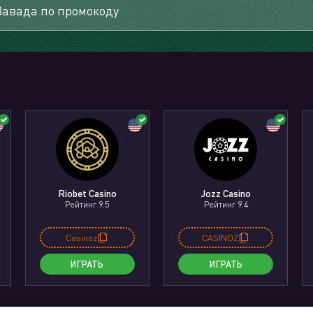
Вавада по промокоду
Riobet Casino
Jozz Casino
Рейтинг 9.5
Рейтинг 9.4
Casinoz
CASINOZ
ИГРАТЬ
ИГРАТЬ