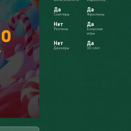
Да
Да
Скаттеры
Фриспины
Нет
Да
НО
Респины
Бонусные
игры
Нет
Да
А
Джокеры
3D-слот