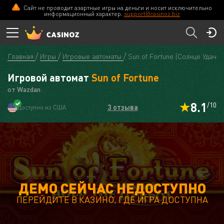
Сайт не проводит азартные игры на деньги и носит исключительно
информационный характер.
support@casinoz.biz
Главная
Игры
Игровые автоматы
Sun of Fortune (Солнце Удачи)
Игровой автомат
Sun of Fortune
от Wazdan
8.1
/10
3 отзыва
Доступно из США
ДЕМО СЕЙЧАС НЕДОСТУПНО
ПЕРЕЙДИТЕ В КАЗИНО, ГДЕ ИГРА ДОСТУПНА