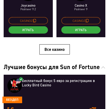
Joycasino
Casino X
Рейтинг 9.2
Рейтинг 9
CASINOZ
CASINOZ
ИГРАТЬ
ИГРАТЬ
Все казино
Лучшие бонусы для Sun of Fortune
Бесплатный бонус 5 евро за регистрацию в
Lucky Bird Casino
БЕЗДЕП
5 €
x75