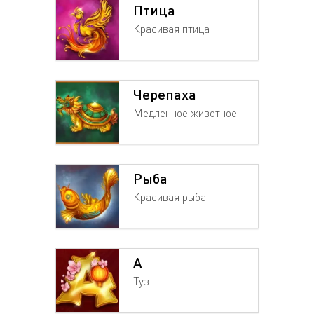
Птица
Красивая птица
Черепаха
Медленное животное
Рыба
Красивая рыба
A
Туз