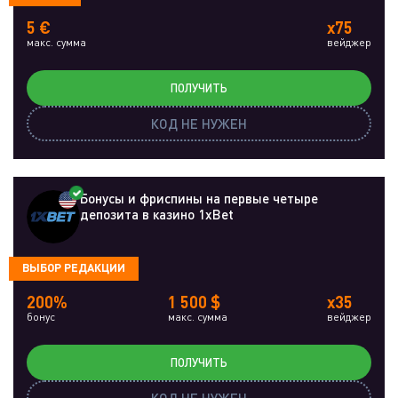
5 €
x75
макс. сумма
вейджер
ПОЛУЧИТЬ
КОД НЕ НУЖЕН
Бонусы и фриспины на первые четыре
депозита в казино 1xBet
ВЫБОР РЕДАКЦИИ
200%
1 500 $
x35
бонус
макс. сумма
вейджер
ПОЛУЧИТЬ
КОД НЕ НУЖЕН