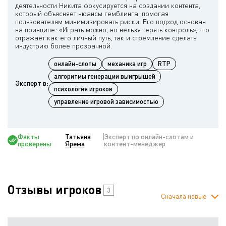
деятельности Никита фокусируется на создании контента,
который объясняет нюансы гемблинга, помогая
пользователям минимизировать риски. Его подход основан
на принципе: «Играть можно, но нельзя терять контроль», что
отражает как его личный путь, так и стремление сделать
онлайн-слоты
механика игр
RTP
алгоритмы генерации выигрышей
Эксперт в:
психология игроков
управление игровой зависимостью
Факты
Татьяна
Эксперт по онлайн-слотам и
проверены
Ярема
контент-менеджер
Отзывы игроков
3
Сначала новые