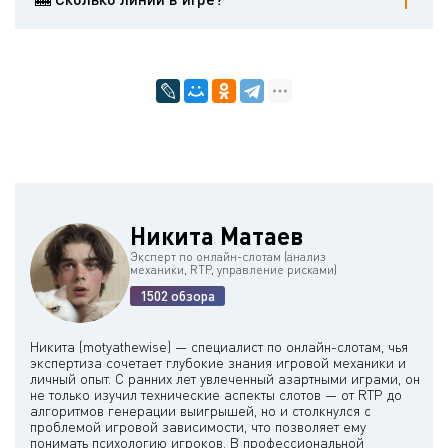
В слоте Sun of Fortune выплаты осуществляются за 8 и более
одинаковых символов.
Никита Матаев
Эксперт по онлайн-слотам (анализ
механики, RTP, управление рисками)
1502 обзора
Никита (motyathewise) — специалист по онлайн-слотам, чья
экспертиза сочетает глубокие знания игровой механики и
личный опыт. С ранних лет увлеченный азартными играми, он
не только изучил технические аспекты слотов — от RTP до
алгоритмов генерации выигрышей, но и столкнулся с
проблемой игровой зависимости, что позволяет ему
понимать психологию игроков. В профессиональной