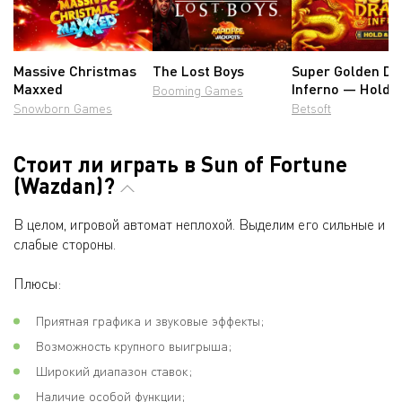
Massive Christmas
The Lost Boys
Super Golden Dr
Maxxed
Inferno — Hold
Booming Games
Snowborn Games
Betsoft
Стоит ли играть в Sun of Fortune
(Wazdan)?
В целом, игровой автомат неплохой. Выделим его сильные и
слабые стороны.
Плюсы:
Приятная графика и звуковые эффекты;
Возможность крупного выигрыша;
Широкий диапазон ставок;
Наличие особой функции;