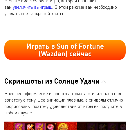
В слоте имеется риск-игра, которая позволит
вам
увеличить выигрыш
. В этом режиме вам необходимо
угадать цвет закрытой карты.
Играть в Sun of Fortune
(Wazdan) сейчас
Скриншоты из Солнце Удачи
Внешнее оформление игрового автомата стилизовано под
азиатскую тему. Все анимации плавные, а символы отлично
прорисованы, поэтому удовольствие от игры вы получите в
любом случае.