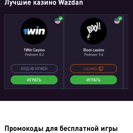
Лучшие казино Wazdan
1Win Casino
Booi casino
Рейтинг 8.2
Рейтинг 9.4
КОД НЕ НУЖЕН
CASINOZ
ИГРАТЬ
ИГРАТЬ
Промокоды для бесплатной игры