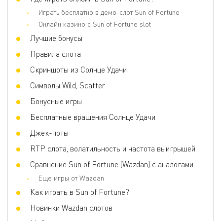
Играть бесплатно в демо-слот Sun of Fortune
Игра по равным шансам
Да
Онлайн казино с Sun of Fortune slot
Бонусные игры
Bonus Game, Bonus Bet, Buy Feature,
Cluster Pays
Лучшие бонусы
Волатильность
Правила слота
Высокая
Скриншоты из Солнце Удачи
3D слот
Нет
Символы Wild, Scatter
Респины
Нет
Бонусные игры
Фриспины
Нет
Бесплатные вращения Солнце Удачи
Прогрессивные умножения
Нет
Джек-поты
RTP слота, волатильность и частота выигрышей
Сравнение Sun of Fortune (Wazdan) с аналогами
Еще игры от Wazdan
Как играть в Sun of Fortune?
Новинки Wazdan слотов