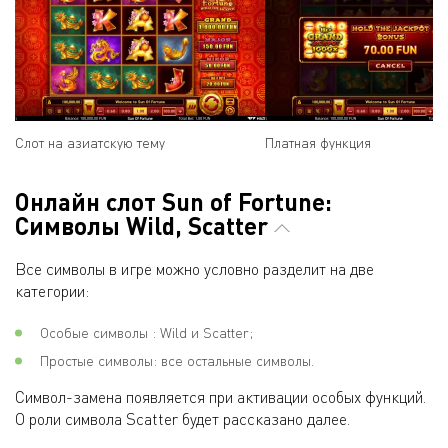
Слот на азиатскую тему
Платная функция
Онлайн слот Sun of Fortune:
Символы Wild, Scatter
Все символы в игре можно условно разделит на две
категории:
Особые символы : Wild и Scatter;
Простые символы: все остальные символы.
Символ-замена появляется при активации особых функций.
О роли символа Scatter будет рассказано далее.