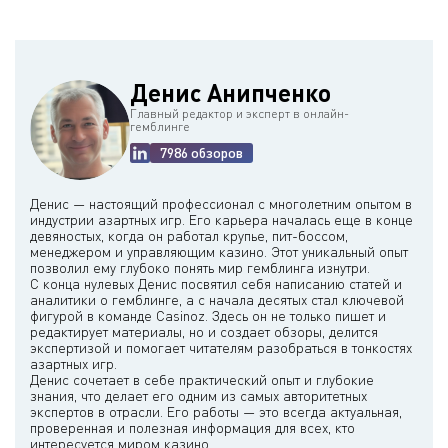
коэффициентах находится в статьях на Casinoz.
Денис Анипченко
Главный редактор и эксперт в онлайн-
гемблинге
7986 обзоров
Денис — настоящий профессионал с многолетним опытом в
индустрии азартных игр. Его карьера началась еще в конце
девяностых, когда он работал крупье, пит-боссом,
менеджером и управляющим казино. Этот уникальный опыт
позволил ему глубоко понять мир гемблинга изнутри.
С конца нулевых Денис посвятил себя написанию статей и
аналитики о гемблинге, а с начала десятых стал ключевой
фигурой в команде Casinoz. Здесь он не только пишет и
редактирует материалы, но и создает обзоры, делится
экспертизой и помогает читателям разобраться в тонкостях
азартных игр.
Денис сочетает в себе практический опыт и глубокие
знания, что делает его одним из самых авторитетных
экспертов в отрасли. Его работы — это всегда актуальная,
проверенная и полезная информация для всех, кто