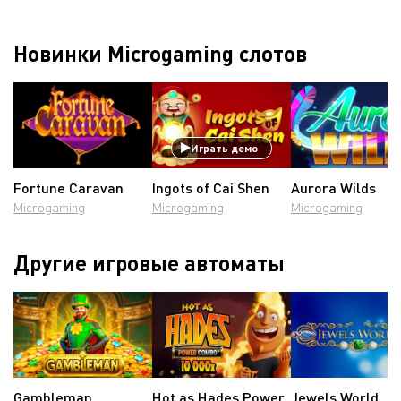
Новинки Microgaming слотов
Играть демо
Fortune Caravan
Ingots of Cai Shen
Aurora Wilds
Microgaming
Microgaming
Microgaming
Другие игровые автоматы
Gambleman
Hot as Hades Power
Jewels World