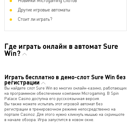
Новинки Microgaming слотов
Другие игровые автоматы
Стоит ли играть?
Где играть онлайн в автомат Sure
Win?
Играть бесплатно в демо-слот Sure Win без
регистрации
Вы найдете слот Sure Win во многих онлайн-казино, работающих
на программном обеспечении компании Microgaming. В Spin
Palace Casino доступна его русскоязычная версия.
Вы также можете испытать этот игровой автомат без
регистрации в тренировочном режиме непосредственно на
портале Casinoz. Для этого нужно кликнуть мышью на скриншоте
в начале обзора. Игра запустится в новом окне.