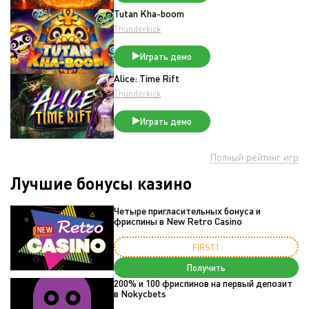
Tutan Kha-boom
Thunderkick
Играть демо
Alice: Time Rift
Thunderkick
Играть демо
Полный рейтинг игр
Лучшие бонусы казино
Четыре пригласительных бонуса и
фриспины в New Retro Casino
FIRST1
Получить
200% и 100 фриспинов на первый депозит
в Nokycbets