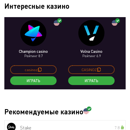
Интересные казино
Champion casino
Volna Casino
Рейтинг 8.7
Рейтинг 6.9
casinoz
CASINOZ
ИГРАТЬ
ИГРАТЬ
Рекомендуемые казино
Stake
7.8