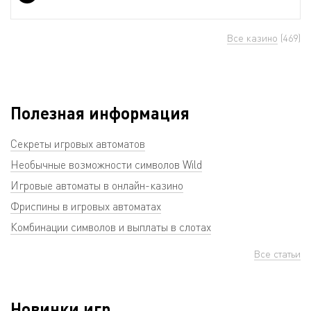
Все казино
(469)
Полезная информация
Секреты игровых автоматов
Необычные возможности символов Wild
Игровые автоматы в онлайн-казино
Фриспины в игровых автоматах
Комбинации символов и выплаты в слотах
Все статьи
Новинки игр