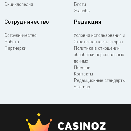
Энциклопедия
Блоги
Жалобы
Сотрудничество
Редакция
Сотрудничество
Условия использования и
Работа
Ответственность сторон
Партнерки
Политика в отношении
обработки персональных
данных
Помощь
Контакты
Редакционные стандарты
Sitemap