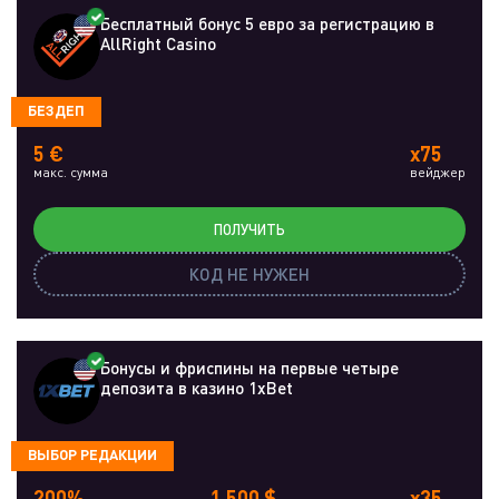
Бесплатный бонус 5 евро за регистрацию в
AllRight Casino
БЕЗДЕП
5 €
x75
макс. сумма
вейджер
ПОЛУЧИТЬ
КОД НЕ НУЖЕН
Бонусы и фриспины на первые четыре
депозита в казино 1xBet
ВЫБОР РЕДАКЦИИ
200%
1 500 $
x35