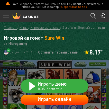
Сайт не проводит азартные игры на деньги и носит исключительно
CASINOZ
ПЕРЕЙТИ
информационный характер.
support@casinoz.biz
Главная
Игры
Игровые автоматы
Sure Win (Верный выигрыш)
Игровой автомат
Sure Win
от Microgaming
8.17
/10
Оставить первый отзыв
Доступно из США
Играть демо
100% бесплатно
Играть онлайн