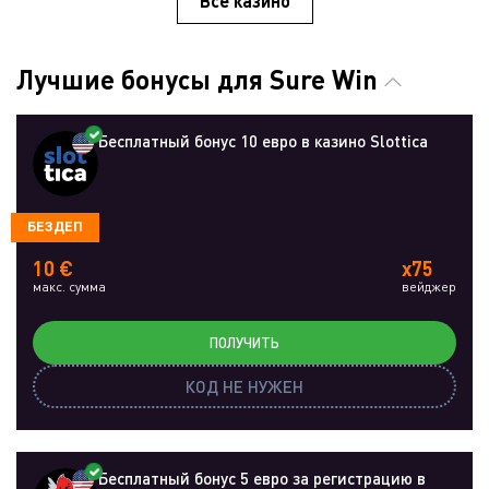
Все казино
Лучшие бонусы для Sure Win
Бесплатный бонус 10 евро в казино Slottica
БЕЗДЕП
10 €
x75
макс. сумма
вейджер
ПОЛУЧИТЬ
КОД НЕ НУЖЕН
Бесплатный бонус 5 евро за регистрацию в