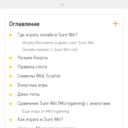
Бонусные игры
No
Ставка на линию
0.01 - 5
Оглавление
Где играть онлайн в Sure Win?
Играть бесплатно в демо-слот Sure Win
Онлайн казино с Sure Win slot
Лучшие бонусы
Правила слота
Символы Wild, Scatter
Бонусные игры
Джек-поты
Сравнение Sure Win (Microgaming) с аналогами
Еще игры от Microgaming
Как играть в Sure Win?