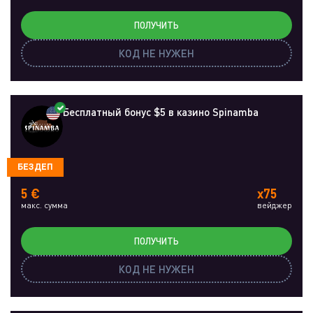
ПОЛУЧИТЬ
КОД НЕ НУЖЕН
Бесплатный бонус $5 в казино Spinamba
БЕЗДЕП
5 €
x75
макс. сумма
вейджер
ПОЛУЧИТЬ
КОД НЕ НУЖЕН