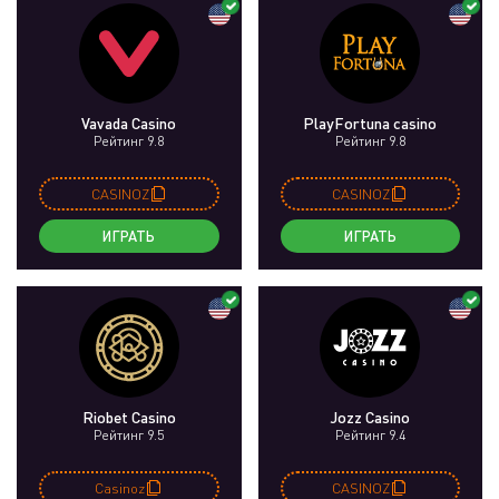
Vavada Casino
PlayFortuna casino
Рейтинг 9.8
Рейтинг 9.8
CASINOZ
CASINOZ
ИГРАТЬ
ИГРАТЬ
Riobet Casino
Jozz Casino
Рейтинг 9.5
Рейтинг 9.4
Casinoz
CASINOZ