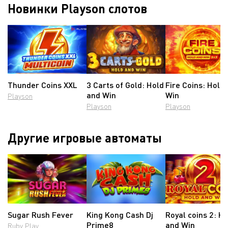
Новинки Playson слотов
Thunder Coins XXL
3 Carts of Gold: Hold
Fire Coins: Hold
and Win
Win
Playson
Playson
Playson
Другие игровые автоматы
Sugar Rush Fever
King Kong Cash Dj
Royal coins 2: H
Prime8
and Win
Ruby Play