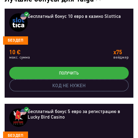
Бесплатный бонус 10 евро в казино Slottica
БЕЗДЕП
10 €
x75
макс. сумма
вейджер
ПОЛУЧИТЬ
КОД НЕ НУЖЕН
Бесплатный бонус 5 евро за регистрацию в
Lucky Bird Casino
БЕЗДЕП