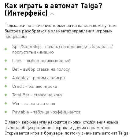
Как играть в автомат Taiga?
(Интерфейс)
Подсказки по значению терминов на панели помогут вам
быстрее разобраться в элементах управления игровым
процессом:
Spin/Stop/Skip – начать спин/остановить барабаны/
пропустить анимацию
Lines – выбор активных линий
Bet – выбор ставки на полосу
Autoplay – режим автоигры
Credit – баланс игрока
Total Bet – ставка на кону
Win – выплата за спин
Paytable – таблица коэффициентов
В левом верхнем углу находятся кнопки отключения языка,
выбора общих размеров экрана и других параметров.
Открывается игра в браузере, поэтому скачивать автомат Taiga