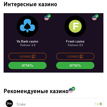
Интересные казино
Va Bank casino
Fresh casino
Рейтинг 6.8
Рейтинг 8.5
CASINOZ
CASINOZ
ИГРАТЬ
ИГРАТЬ
Рекомендуемые казино
Stake
7.8