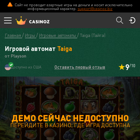
Сайт не проводит азартные игры на деньги и носит исключительно
информационный характер.
support@casinoz.biz
Главная
Игры
Игровые автоматы
Taiga (Тайга)
Игровой автомат
Taiga
от Playson
9
/10
Оставить первый отзыв
Доступно из США
ДЕМО СЕЙЧАС НЕДОСТУПНО
ПЕРЕЙДИТЕ В КАЗИНО, ГДЕ ИГРА ДОСТУПНА