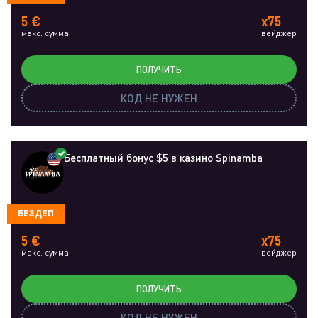
5 €
x75
макс. сумма
вейджер
ПОЛУЧИТЬ
КОД НЕ НУЖЕН
Бесплатный бонус $5 в казино Spinamba
БЕЗДЕП
5 €
x75
макс. сумма
вейджер
ПОЛУЧИТЬ
КОД НЕ НУЖЕН