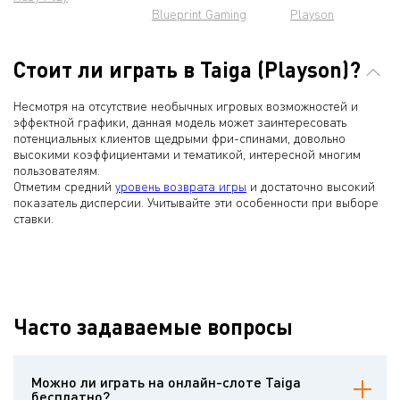
Blueprint Gaming
Playson
Стоит ли играть в Taiga (Playson)?
Несмотря на отсутствие необычных игровых возможностей и
эффектной графики, данная модель может заинтересовать
потенциальных клиентов щедрыми фри-спинами, довольно
высокими коэффициентами и тематикой, интересной многим
пользователям.
Отметим средний
уровень возврата игры
и достаточно высокий
показатель дисперсии. Учитывайте эти особенности при выборе
ставки.
Часто задаваемые вопросы
Можно ли играть на онлайн-слоте Taiga
бесплатно?