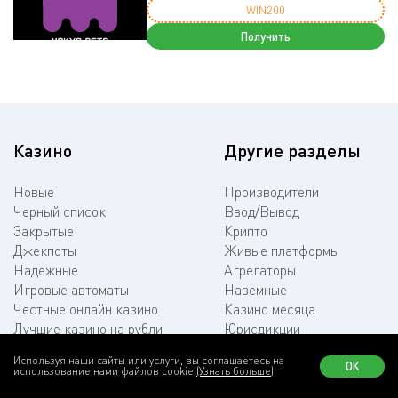
WIN200
Получить
Казино
Другие разделы
Новые
Производители
Черный список
Ввод/Вывод
Закрытые
Крипто
Джекпоты
Живые платформы
Надежные
Агрегаторы
Игровые автоматы
Наземные
Честные онлайн казино
Казино месяца
Лучшие казино на рубли
Юрисдикции
Зеркала онлайн-казино
Регуляторы
Используя наши сайты или услуги, вы соглашаетесь на
Бездепозитные бонусы
Аудиторы
ОК
использование нами файлов cookie
(Узнать больше)
Биткоин-казино
Мобильные