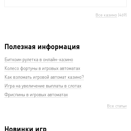
Все казино
(469)
Полезная информация
Биткоин рулетка в онлайн-казино
Колесо фортуны в игровых автоматах
Как взломать игровой автомат казино?
Игра на увеличение выплаты в слотах
Фриспины в игровых автоматах
Все статьи
Новинки игр