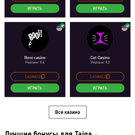
ИГРАТЬ
ИГРАТЬ
Booi casino
Cat Casino
Рейтинг 9.4
Рейтинг 9.3
CASINOZ
CASINOZ
ИГРАТЬ
ИГРАТЬ
Все казино
Лучшие бонусы для Taiga