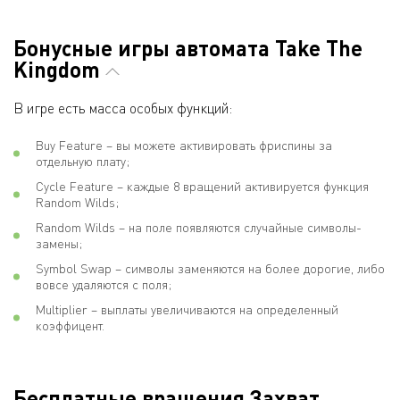
Бонусные игры автомата Take The
Kingdom
В игре есть масса особых функций:
Buy Feature – вы можете активировать фриспины за
отдельную плату;
Cycle Feature – каждые 8 вращений активируется функция
Random Wilds;
Random Wilds – на поле появляются случайные символы-
замены;
Symbol Swap – символы заменяются на более дорогие, либо
вовсе удаляются с поля;
Multiplier – выплаты увеличиваются на определенный
коэффицент.
Бесплатные вращения Захват