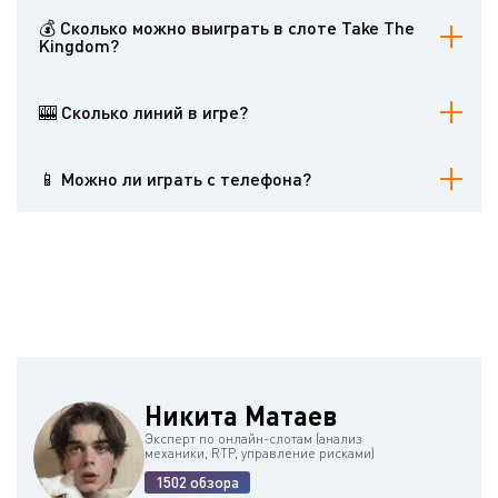
💰 Сколько можно выиграть в слоте Take The
Kingdom?
Максимальный выигрыш равен х3640.
🎰 Сколько линий в игре?
В игре 100 линий.
📱 Можно ли играть с телефона?
Да, слот Take The Kingdom имеет мобильную версию.
Никита Матаев
Эксперт по онлайн-слотам (анализ
механики, RTP, управление рисками)
1502 обзора