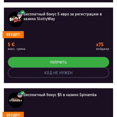
Бесплатный бонус 5 евро за регистрацию в
казино SlottyWay
БЕЗДЕП
5 €
x75
макс. сумма
вейджер
ПОЛУЧИТЬ
КОД НЕ НУЖЕН
Бесплатный бонус $5 в казино Spinamba
БЕЗДЕП