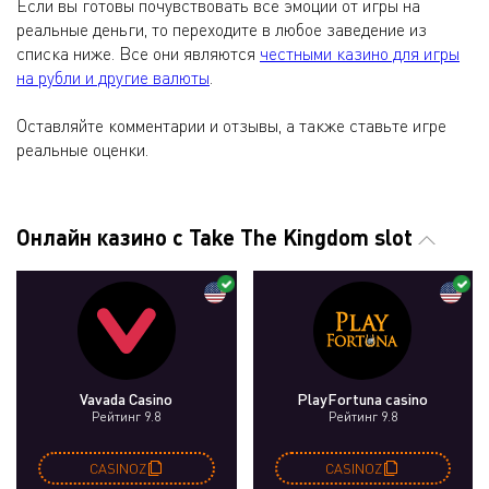
Если вы готовы почувствовать все эмоции от игры на
реальные деньги, то переходите в любое заведение из
списка ниже. Все они являются
честными казино для игры
на рубли и другие валюты
.
Оставляйте комментарии и отзывы, а также ставьте игре
реальные оценки.
Онлайн казино с Take The Kingdom slot
Vavada Casino
PlayFortuna casino
Рейтинг 9.8
Рейтинг 9.8
CASINOZ
CASINOZ