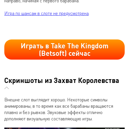
направо, начиная с первого барабана.
Игра по шансам в слоте не предусмотрена
.
Играть в Take The Kingdom
(Betsoft) сейчас
Скриншоты из Захват Королевства
Внешне слот выглядит хорошо. Некоторые символы
анимированы, в то время как все барабаны вращаются
плавно и без рывков. Звуковые эффекты отлично
дополняют визуальную составляющую игры.