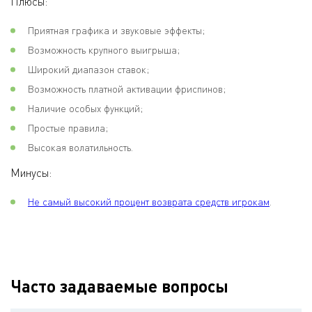
Плюсы:
Приятная графика и звуковые эффекты;
Возможность крупного выигрыша;
Широкий диапазон ставок;
Возможность платной активации фриспинов;
Наличие особых функций;
Простые правила;
Высокая волатильность.
Минусы:
Не самый высокий процент возврата средств игрокам
.
Часто задаваемые вопросы