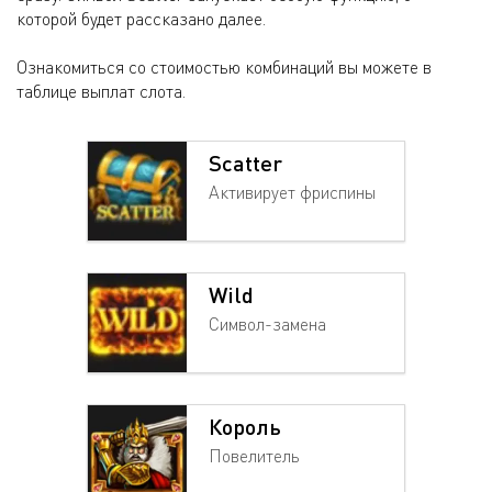
которой будет рассказано далее.
Ознакомиться со стоимостью комбинаций вы можете в
таблице выплат слота.
Scatter
Активирует фриспины
Wild
Символ-замена
Король
Повелитель