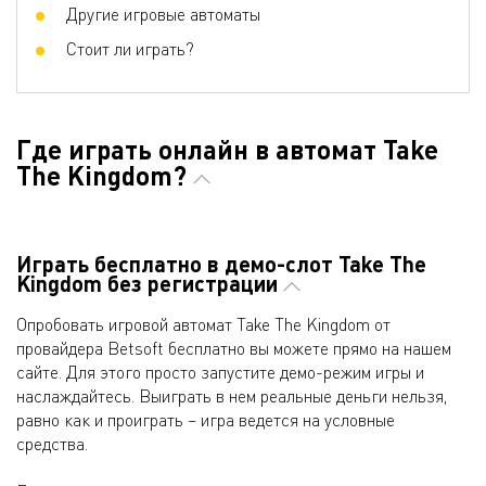
Другие игровые автоматы
Стоит ли играть?
Где играть онлайн в автомат Take
The Kingdom?
Играть бесплатно в демо-слот Take The
Kingdom без регистрации
Опробовать игровой автомат Take The Kingdom от
провайдера Betsoft бесплатно вы можете прямо на нашем
сайте. Для этого просто запустите демо-режим игры и
наслаждайтесь. Выиграть в нем реальные деньги нельзя,
равно как и проиграть – игра ведется на условные
средства.