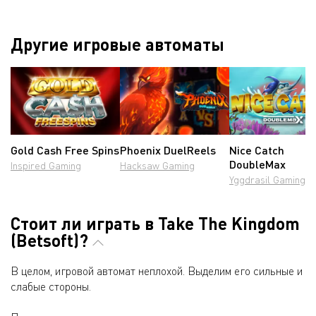
Другие игровые автоматы
Gold Cash Free Spins
Phoenix DuelReels
Nice Catch
DoubleMax
Inspired Gaming
Hacksaw Gaming
Yggdrasil Gaming
Стоит ли играть в Take The Kingdom
(Betsoft)?
В целом, игровой автомат неплохой. Выделим его сильные и
слабые стороны.