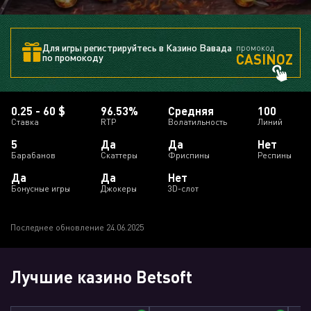
Для игры регистрируйтесь в Казино Вавада
промокод
CASINOZ
по промокоду
0.25 - 60 $
96.53%
Средняя
100
Ставка
RTP
Волатильность
Линий
5
Да
Да
Нет
Барабанов
Скаттеры
Фриспины
Респины
Да
Да
Нет
Бонусные игры
Джокеры
3D-слот
Последнее обновление 24.06.2025
Лучшие казино Betsoft