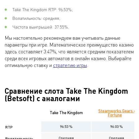
Take The Kingdom RTP: 96.53%;
Волатильность: средняя;
Частота выигрышей: 37.55%.
Мы настоятельно рекомендуем вам учитывать данные
параметры при игре. Математическое преимущество казино
здесь составляет 3.47%, что является средним показателем
среди всех игровых автоматов в онлайн казино. Выбирайте
оптимальную ставку и
стратегию игры
.
Сравнение слота Take The Kingdom
(Betsoft) с аналогами
Steamworks Gears of
Take The Kingdom
Fortune
96.53 %
96.03 %
RTP
Средняя
Средняя
Волатильность