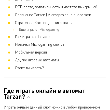
RTP слота, волатильность и частота выигрышей
Сравнение Tarzan (Microgaming) с аналогами
Стратегия: Как чаще выигрывать
Еще игры от Microgaming
Как играть в Tarzan?
Новинки Microgaming слотов
Мобильная версия
Другие игровые автоматы
Стоит ли играть?
Где играть онлайн в автомат
Tarzan?
Играть онлайн данный слот можно в любом проверенном