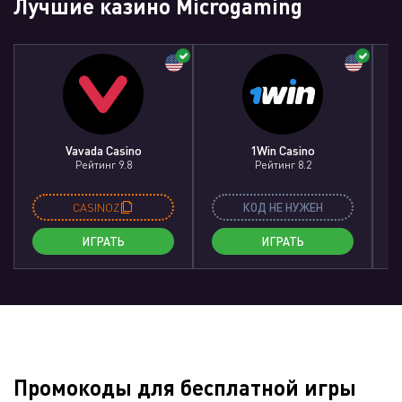
Лучшие казино Microgaming
Vavada Casino
1Win Casino
Рейтинг 9.8
Рейтинг 8.2
CASINOZ
КОД НЕ НУЖЕН
ИГРАТЬ
ИГРАТЬ
Промокоды для бесплатной игры