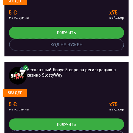
БЕЗДЕП
5 €
x75
макс. сумма
вейджер
ПОЛУЧИТЬ
КОД НЕ НУЖЕН
Бесплатный бонус 5 евро за регистрацию в
казино SlottyWay
БЕЗДЕП
5 €
x75
макс. сумма
вейджер
ПОЛУЧИТЬ