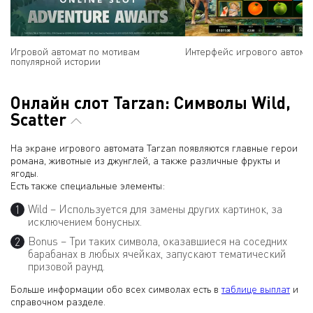
Игровой автомат по мотивам
Интерфейс игрового автома
популярной истории
Онлайн слот Tarzan: Символы Wild,
Scatter
На экране игрового автомата Tarzan появляются главные герои
романа, животные из джунглей, а также различные фрукты и
ягоды.
Есть также специальные элементы:
Wild – Используется для замены других картинок, за
исключением бонусных.
Bonus – Три таких символа, оказавшиеся на соседних
барабанах в любых ячейках, запускают тематический
призовой раунд.
Больше информации обо всех символах есть в
таблице выплат
и
справочном разделе.