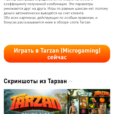
коэффициенту полученной комбинации. Эти параметры
умножаются друг на друга. Игры по равным шансам нет, поэтому
деньги автоматически выводятся на счет клиента.
Обо всех картинках, действующих по особым правилам, и
бонусах рассказывается ниже в обзоре слота Tarzan.
Играть в Tarzan (Microgaming)
сейчас
Скриншоты из Тарзан