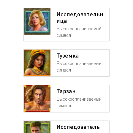
Исследовательн
ица
Высокооплачиваемый
символ
Туземка
Высокооплачиваемый
символ
Тарзан
Высокооплачиваемый
символ
Исследователь