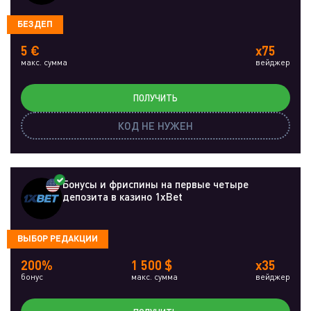
БЕЗДЕП
5 €
x75
макс. сумма
вейджер
ПОЛУЧИТЬ
КОД НЕ НУЖЕН
Бонусы и фриспины на первые четыре
депозита в казино 1xBet
ВЫБОР РЕДАКЦИИ
200%
1 500 $
x35
бонус
макс. сумма
вейджер