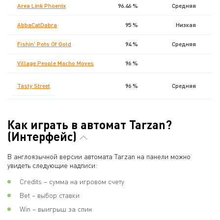
Area Link Phoenix
96.46 %
Средняя
AbbaCatDabra
95 %
Низкая
Fishin' Pots Of Gold
94 %
Средняя
Village People Macho Moves
96 %
Tasty Street
96 %
Средняя
Как играть в автомат Tarzan?
(Интерфейс)
В англоязычной версии автомата Tarzan на панели можно
увидеть следующие надписи:
Credits – сумма на игровом счету
Bet – выбор ставки
Win – выигрыш за спин