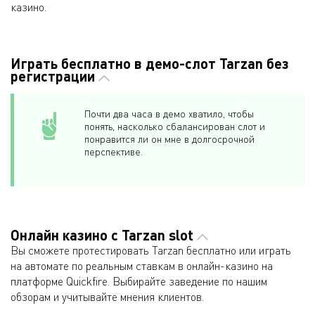
казино.
Играть бесплатно в демо-слот Tarzan без
регистрации
Почти два часа в демо хватило, чтобы
понять, насколько сбалансирован слот и
понравится ли он мне в долгосрочной
перспективе.
Онлайн казино с Tarzan slot
Вы сможете протестировать Tarzan бесплатно или играть
на автомате по реальным ставкам в онлайн-казино на
платформе Quickfire. Выбирайте заведение по нашим
обзорам и учитывайте мнения клиентов.