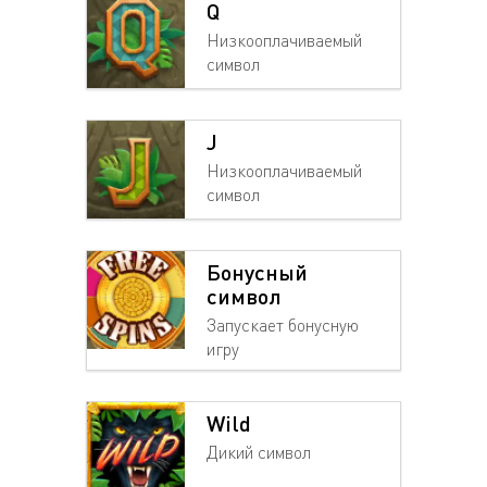
Q
Низкооплачиваемый
символ
J
Низкооплачиваемый
символ
Бонусный
символ
Запускает бонусную
игру
Wіld
Дикий символ