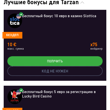
Лучшие бонусы для Tarzan
Бесплатный бонус 10 евро в казино Slottica
БЕЗДЕП
10 €
x75
макс. сумма
вейджер
ПОЛУЧИТЬ
КОД НЕ НУЖЕН
Бесплатный бонус 5 евро за регистрацию в
Lucky Bird Casino