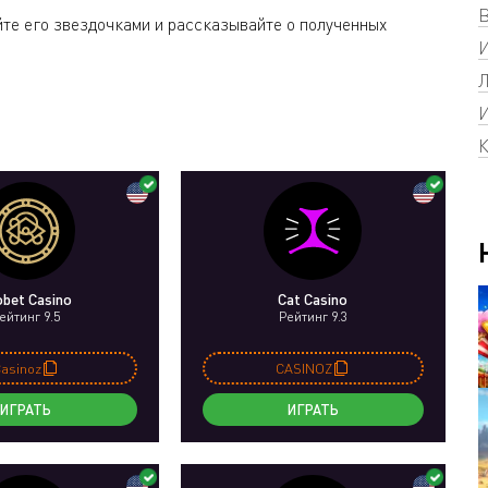
В
йте его звездочками и рассказывайте о полученных
И
Л
И
К
obet Casino
Cat Casino
ейтинг 9.5
Рейтинг 9.3
asinoz
CASINOZ
ИГРАТЬ
ИГРАТЬ