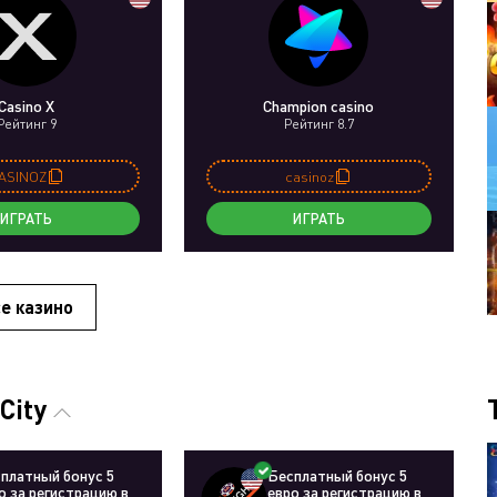
Casino X
Champion casino
Рейтинг 9
Рейтинг 8.7
ASINOZ
casinoz
ИГРАТЬ
ИГРАТЬ
е казино
City
платный бонус 5
Бесплатный бонус 5
о за регистрацию в
евро за регистрацию в