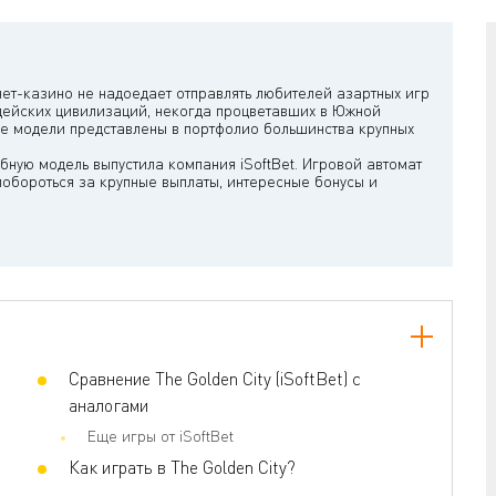
ет-казино не надоедает отправлять любителей азартных игр
дейских цивилизаций, некогда процветавших в Южной
е модели представлены в портфолио большинства крупных
бную модель выпустила компания iSoftBet. Игровой автомат
 побороться за крупные выплаты, интересные бонусы и
Сравнение The Golden City (iSoftBet) с
аналогами
Еще игры от iSoftBet
Как играть в The Golden City?