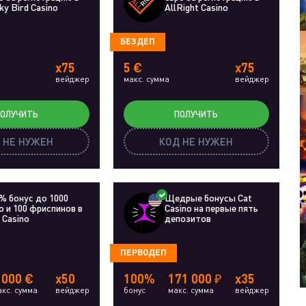
ky Bird Casino
AllRight Casino
БЕЗДЕП
x75
5 €
x75
вейджер
макс. сумма
вейджер
ОЛУЧИТЬ
ПОЛУЧИТЬ
 НЕ НУЖЕН
КОД НЕ НУЖЕН
% бонус до 1000
Щедрые бонусы Cat
о и 100 фриспинов в
Casino на первые пять
 Casino
депозитов
ПЕРВОДЕП
 000 €
x50
100%
171 000 ₽
x35
акс. сумма
вейджер
бонус
макс. сумма
вейджер