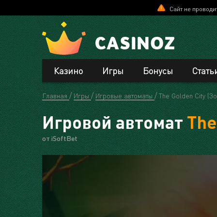
Сайт не проводи
Казино
Игры
Бонусы
Стать
Главная
Игры
Игровые автоматы
The Golden City (З
Игровой автомат
The
от iSoftBet