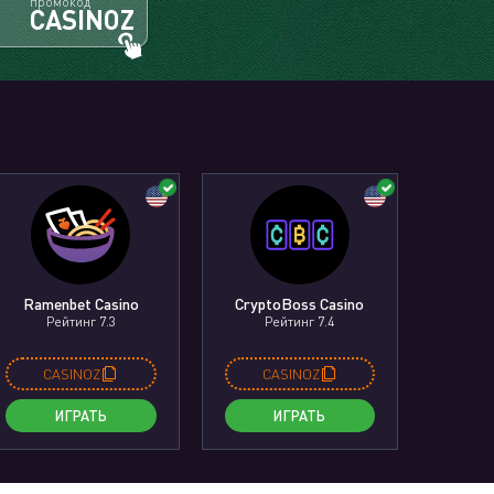
промокод
CASINOZ
Ramenbet Casino
CryptoBoss Casino
Рейтинг 7.3
Рейтинг 7.4
CASINOZ
CASINOZ
ИГРАТЬ
ИГРАТЬ