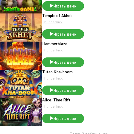
Играть демо
Temple of Akhet
Thunderkick
Играть демо
Hammerblaze
Thunderkick
Играть демо
Tutan Kha-boom
Thunderkick
Играть демо
Alice: Time Rift
Thunderkick
Играть демо
Полный рейтинг игр