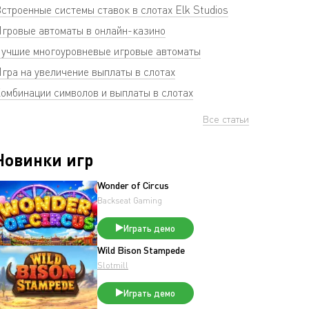
строенные системы ставок в слотах Elk Studios
гровые автоматы в онлайн-казино
учшие многоуровневые игровые автоматы
гра на увеличение выплаты в слотах
омбинации символов и выплаты в слотах
Все статьи
Новинки игр
Wonder of Circus
Backseat Gaming
Играть демо
Wild Bison Stampede
Slotmill
Играть демо