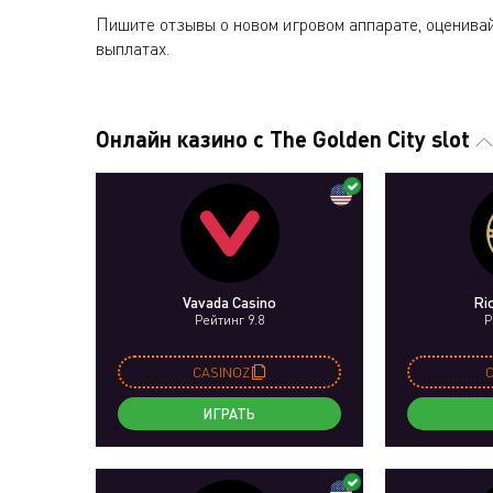
Пишите отзывы о новом игровом аппарате, оценива
выплатах.
Онлайн казино с The Golden City slot
Vavada Casino
Ri
Рейтинг 9.8
Р
CASINOZ
C
ИГРАТЬ