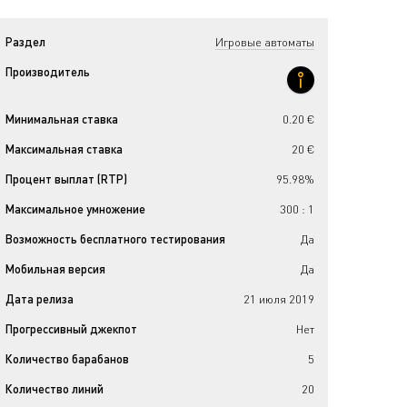
Раздел
Игровые автоматы
Производитель
Минимальная ставка
0.20 €
Максимальная ставка
20 €
Процент выплат (RTP)
95.98%
Максимальное умножение
300 : 1
Возможность бесплатного тестирования
Да
Мобильная версия
Да
Дата релиза
21 июля 2019
Прогрессивный джекпот
Нет
Количество барабанов
5
Количество линий
20