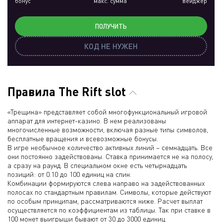
бонус
макс. сумма
вейджер
ПОЛУЧИТЬ
КОД НЕ НУЖЕН
Правила The Rift slot
«Трещина» представляет собой многофункциональный игровой
аппарат для интернет-казино. В нем реализованы
многочисленные возможности, включая разные типы символов,
бесплатные вращения и всевозможные бонусы.
В игре необычное количество активных линий – семнадцать. Все
они постоянно задействованы. Ставка принимается не на полосу,
а сразу на раунд. В специальном окне есть четырнадцать
позиций: от 0.10 до 100 единиц на спин.
Комбинации формируются слева направо на задействованных
полосах по стандартным правилам. Символы, которые действуют
по особым принципам, рассматриваются ниже. Расчет выплат
осуществляется по коэффициентам из таблицы. Так при ставке в
100 монет выигрыши бывают от 30 до 3000 единиц.