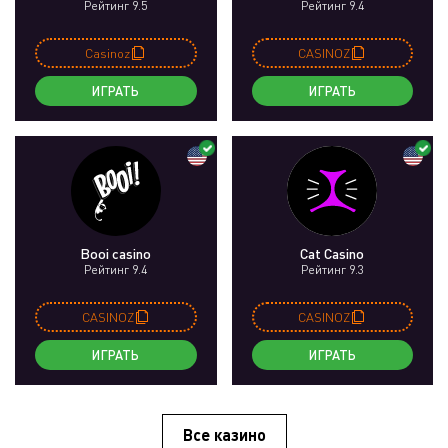
Рейтинг 9.5
Рейтинг 9.4
Casinoz
CASINOZ
ИГРАТЬ
ИГРАТЬ
Booi casino
Cat Casino
Рейтинг 9.4
Рейтинг 9.3
CASINOZ
CASINOZ
ИГРАТЬ
ИГРАТЬ
Все казино