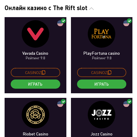
Онлайн казино с The Rift slot
Vavada Casino
PlayFortuna casino
Рейтинг 9.8
Рейтинг 9.8
CASINOZ
CASINOZ
ИГРАТЬ
ИГРАТЬ
Riobet Casino
Jozz Casino