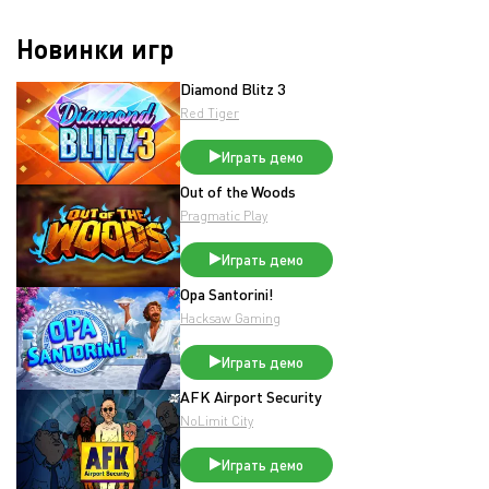
Новинки игр
Diamond Blitz 3
Red Tiger
Играть демо
Out of the Woods
Pragmatic Play
Играть демо
Opa Santorini!
Hacksaw Gaming
Играть демо
AFK Airport Security
NoLimit City
Играть демо