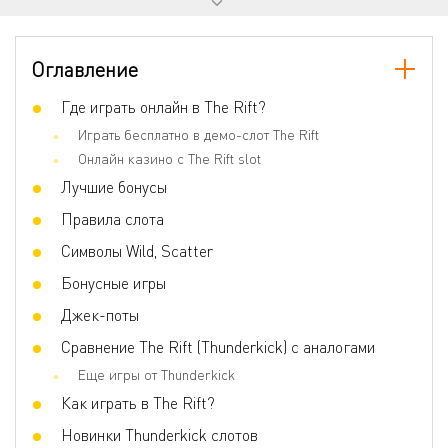
Скаттер
Да
Игра по равным шансам
Нет
Оглавление
Бонусные игры
Yes
3D слот
Где играть онлайн в The Rift?
Да
Играть бесплатно в демо-слот The Rift
Онлайн казино с The Rift slot
Лучшие бонусы
Правила слота
Символы Wild, Scatter
Бонусные игры
Джек-поты
Сравнение The Rift (Thunderkick) с аналогами
Еще игры от Thunderkick
Как играть в The Rift?
Новинки Thunderkick слотов