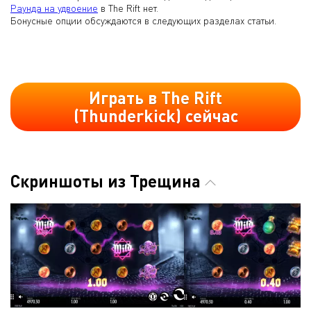
Раунда на удвоение
в The Rift нет.
Бонусные опции обсуждаются в следующих разделах статьи.
Играть в The Rift
(Thunderkick) сейчас
Скриншоты из Трещина