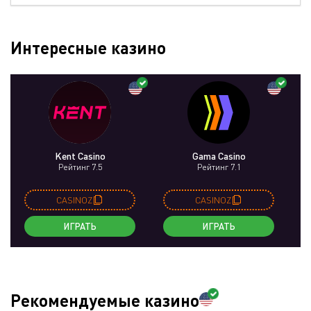
Интересные казино
Kent Casino
Gama Casino
Рейтинг 7.5
Рейтинг 7.1
CASINOZ
CASINOZ
ИГРАТЬ
ИГРАТЬ
Рекомендуемые казино