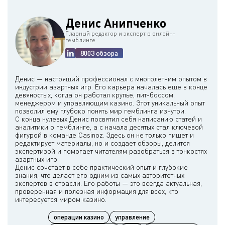
Денис Анипченко
Главный редактор и эксперт в онлайн-
гемблинге
8003 обзора
Денис — настоящий профессионал с многолетним опытом в
индустрии азартных игр. Его карьера началась еще в конце
девяностых, когда он работал крупье, пит-боссом,
менеджером и управляющим казино. Этот уникальный опыт
позволил ему глубоко понять мир гемблинга изнутри.
С конца нулевых Денис посвятил себя написанию статей и
аналитики о гемблинге, а с начала десятых стал ключевой
фигурой в команде Casinoz. Здесь он не только пишет и
редактирует материалы, но и создает обзоры, делится
экспертизой и помогает читателям разобраться в тонкостях
азартных игр.
Денис сочетает в себе практический опыт и глубокие
знания, что делает его одним из самых авторитетных
экспертов в отрасли. Его работы — это всегда актуальная,
проверенная и полезная информация для всех, кто
операции казино
управление