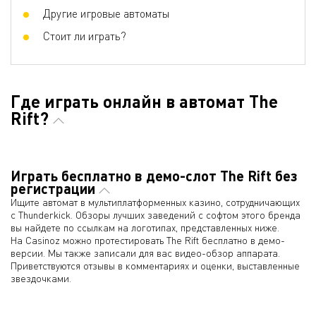
Другие игровые автоматы
Стоит ли играть?
Где играть онлайн в автомат The
Rift?
Играть бесплатно в демо-слот The Rift без
регистрации
Ищите автомат в мультиплатформенных казино, сотрудничающих
с Thunderkick. Обзоры лучших заведений с софтом этого бренда
вы найдете по ссылкам на логотипах, представленных ниже.
На Casinoz можно протестировать The Rift бесплатно в демо-
версии. Мы также записали для вас видео-обзор аппарата.
Приветствуются отзывы в комментариях и оценки, выставленные
звездочками.