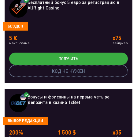
Бесплатный бонус 5 евро за регистрацию в
AllRight Casino
БЕЗДЕП
5 €
x75
макс. сумма
вейджер
ПОЛУЧИТЬ
КОД НЕ НУЖЕН
Бонусы и фриспины на первые четыре
депозита в казино 1xBet
ВЫБОР РЕДАКЦИИ
200%
1 500 $
x35