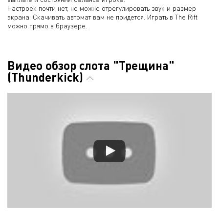
Настроек почти нет, но можно отрегулировать звук и размер
экрана. Скачивать автомат вам не придется. Играть в The Rift
можно прямо в браузере.
Видео обзор слота "Трещина"
(Thunderkick)