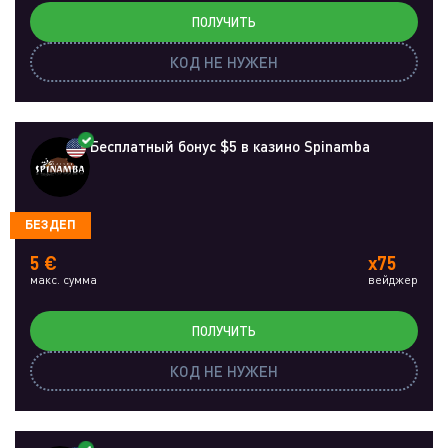
ПОЛУЧИТЬ
КОД НЕ НУЖЕН
Бесплатный бонус $5 в казино Spinamba
БЕЗДЕП
5 €
x75
макс. сумма
вейджер
ПОЛУЧИТЬ
КОД НЕ НУЖЕН