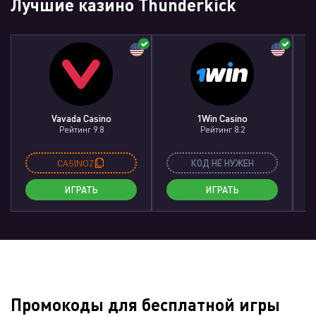
Лучшие казино Thunderkick
Vavada Casino
1Win Casino
Рейтинг 9.8
Рейтинг 8.2
CASINOZ
КОД НЕ НУЖЕН
ИГРАТЬ
ИГРАТЬ
Промокоды для бесплатной игры