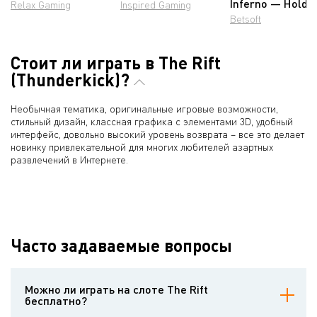
Inferno — Hold
Relax Gaming
Inspired Gaming
Betsoft
Стоит ли играть в The Rift
(Thunderkick)?
Необычная тематика, оригинальные игровые возможности,
стильный дизайн, классная графика с элементами 3D, удобный
интерфейс, довольно высокий уровень возврата – все это делает
новинку привлекательной для многих любителей азартных
развлечений в Интернете.
Часто задаваемые вопросы
Можно ли играть на слоте The Rift
бесплатно?