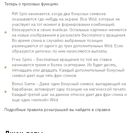
Теперь о призовых функциях:
Rift Spin начинается, когда два бонусных символа
оказываются где-нибудь на экране. Все Wild, которые не
участвуют на тот момент в формировании комбинаций,
блокируются в своих ячейках. Остальные картинки меняются
на новые изображения в результате бесплатного вращения.
Во время спина в случайно выбранные позиции
размещаются от одного до трех дополнительных Wild. Если
образуются цепочки, по ним начисляются выплаты.
Free Spins – Бесплатные вращения по той же ставке
начинаются тремя и более скаттерами. Их будет десять,
пятнадцать или двадцать. Каждый дополнительный бонусный
символ дает еще пять фри-спинов.
Bonus Game – Даже один бонусный символ, выпадающий на
барабанах, активирует одну позицию на магической печати.
Каждый третий шаг на данном оттиске дает два фри-спина и
еще один «липкий» Wild.
Подробные правила розыгрышей вы найдете в справке.