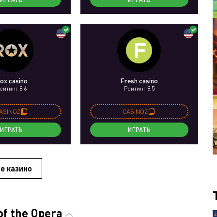
ox casino
Fresh casino
ейтинг 8.6
Рейтинг 8.5
ASINOZ
CASINOZ
ИГРАТЬ
ИГРАТЬ
е казино
of the Opera