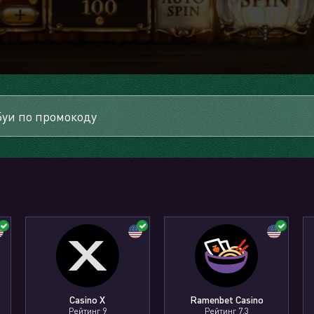
Буи по промокоду
Casino X
Ramenbet Casino
Рейтинг 9
Рейтинг 7.3