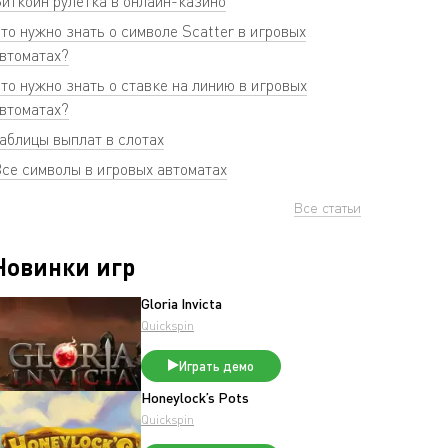
иткоин рулетка в онлайн-казино
то нужно знать о символе Scatter в игровых
втоматах?
то нужно знать о ставке на линию в игровых
втоматах?
аблицы выплат в слотах
се символы в игровых автоматах
Все статьи
Новинки игр
Gloria Invicta
Quickspin
Играть демо
Honeylock’s Pots
Quickspin