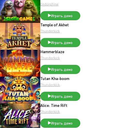
Endorphina
Играть демо
Temple of Akhet
Thunderkick
Играть демо
Hammerblaze
Thunderkick
Играть демо
Tutan Kha-boom
Thunderkick
Играть демо
Alice: Time Rift
Thunderkick
Играть демо