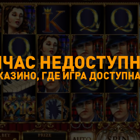
ЙЧАС НЕДОСТУП
КАЗИНО, ГДЕ ИГРА ДОСТУПН