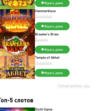
Играть демо
Hammerblaze
Thunderkick
Играть демо
Brawler’s Brew
Quickspin
Играть демо
Temple of Akhet
Thunderkick
Играть демо
Полный рейтинг игр
Топ-5 слотов
Sloth Game