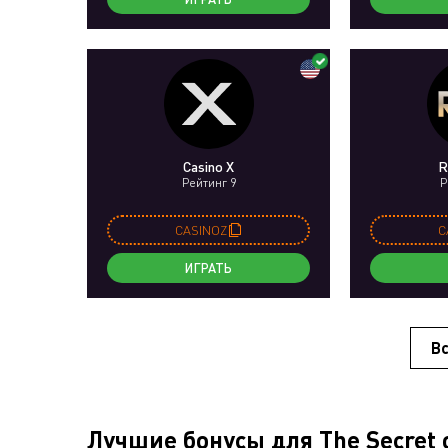
Casino X
R
Рейтинг 9
Р
CASINOZ
C
ИГРАТЬ
Вс
Лучшие бонусы для The Secret 