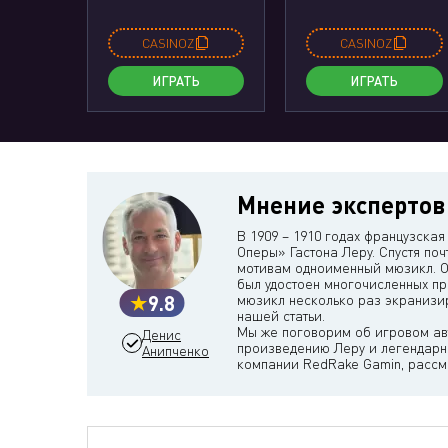
CASINOZ
CASINOZ
ИГРАТЬ
ИГРАТЬ
Мнение экспертов
В 1909 – 1910 годах французска
Оперы» Гастона Леру. Спустя по
мотивам одноименный мюзикл. О
был удостоен многочисленных п
9.8
мюзикл несколько раз экранизир
нашей статьи.
Мы же поговорим об игровом ав
Денис
произведению Леру и легендарн
Анипченко
компании RedRake Gamin, рассма