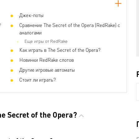
Джек-поты
Сравнение The Secret of the Opera (RedRake) с
аналогами
Еще игры от RedRake
Как играть в The Secret of the Opera?
Новинки RedRake слотов
Другие игровые автоматы
Стоит ли играть?
e Secret of the Opera?