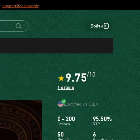
р.
support@casinoz.biz
Войти
9.75
/10
1 отзыв
Доступно из США
0 - 200
95.50%
Ставка
RTP
50
6
Линий
Барабанов