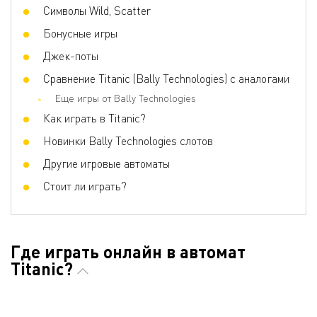
Символы Wild, Scatter
Бонусные игры
Джек-поты
Сравнение Titanic (Bally Technologies) с аналогами
Еще игры от Bally Technologies
Как играть в Titanic?
Новинки Bally Technologies слотов
Другие игровые автоматы
Стоит ли играть?
Где играть онлайн в автомат
Titanic?