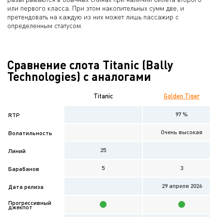
или первого класса. При этом накопительных сумм две, и
претендовать на каждую из них может лишь пассажир с
определенным статусом.
Сравнение слота Titanic (Bally
Technologies) с аналогами
Titanic
Golden Tiger
97 %
RTP
Очень высокая
Волатильность
25
Линий
5
3
Барабанов
29 апреля 2026
Дата релиза
Прогрессивный
джекпот