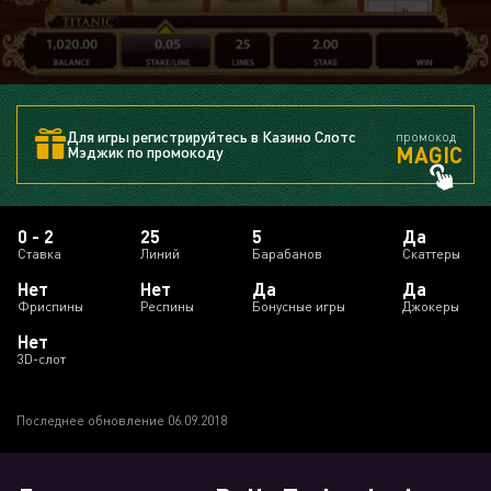
Для игры регистрируйтесь в Казино Слотс
промокод
MAGIC
Мэджик по промокоду
0 - 2
25
5
Да
Ставка
Линий
Барабанов
Скаттеры
Нет
Нет
Да
Да
Фриспины
Респины
Бонусные игры
Джокеры
Нет
3D-слот
Последнее обновление 06.09.2018