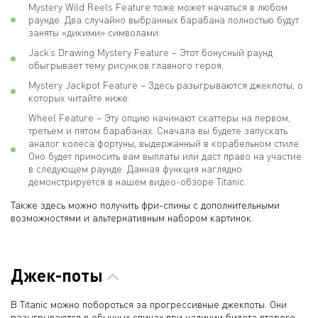
Mystery Wild Reels Feature тоже может начаться в любом
раунде. Два случайно выбранных барабана полностью будут
заняты «дикими» символами.
Jack’s Drawing Mystery Feature – Этот бонусный раунд
обыгрывает тему рисунков главного героя.
Mystery Jackpot Feature – Здесь разыгрываются джекпоты, о
которых читайте ниже.
Wheel Feature – Эту опцию начинают скаттеры на первом,
третьем и пятом барабанах. Сначала вы будете запускать
аналог колеса фортуны, выдержанный в корабельном стиле.
Оно будет приносить вам выплаты или даст право на участие
в следующем раунде. Данная функция наглядно
демонстрируется в нашем видео-обзоре Titanic.
Также здесь можно получить фри-спины с дополнительными
возможностями и альтернативным набором картинок.
Джек-поты
В Titanic можно побороться за прогрессивные джекпоты. Они
разыгрываются в обычных спинах при наличии билета второго