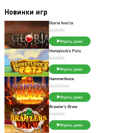
Новинки игр
Gloria Invicta
Quickspin
Играть демо
Honeylock’s Pots
Quickspin
Играть демо
Hammerblaze
Thunderkick
Играть демо
Brawler’s Brew
Quickspin
Играть демо