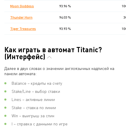
Moon Goddess
93.96 %
1000
Thunder Horn
94.03 %
300
Tiger Treasures
93.93 %
1000
Как играть в автомат Titanic?
(Интерфейс)
Далее в двух словах о значении англоязычных надписей на
панели автомата:
Balance – кредиты на счету
Stake/Line – выбор ставки
Lines – активные линии
Stake – ставка по линии
Win – выигрыш за спин
I – справка с данными по игре