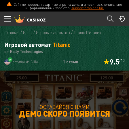
Сайт не проводит азартные игры на деньги и носит исключительно
информационный характер.
support@casinoz.biz
Главная
Игры
Игровые автоматы
Titanic (Титаник)
Игровой автомат
Titanic
от Bally Technologies
9.5
/10
1 отзыв
Доступно из США
ОСТАВАЙСЯ С НАМИ
ДЕМО СКОРО ПОЯВИТСЯ