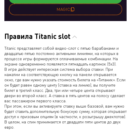
MAGIC
Правила Titanic slot
Titanic представляет собой видео-слот с пятью барабанами и
двадцатью пятью постоянно активными линиями, на которых в
процессе игры формируются оплачиваемые комбинации. На
экране одновременно появляется пятнадцать картинок (5х3).
В игре действует интересная система выбора ставки. При
нажатии на соответствующую кнопку на панели открывается
окно, где вам нужно указать стоимость билета на «Титаник». Если
он будет равен одному центу (ставка на линию), вы получите
билет в третий класс. Два, три или четыре цента открывают
двери во второй класс. А ставка в пять центов на полосу сделает
вас пассажиром первого класса.
При этом, если вы активируете ставку выше базовой, вам нужно
будет ставить дополнительную бонусную сумму, которая открывает
доступ к призовым опциям (в частности, к розыгрышу джекпотов).
В целом, на спин принимается от двадцати пяти центов до двух
евро.