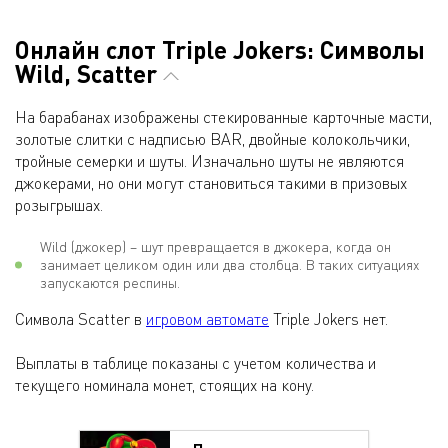
Онлайн слот Triple Jokers: Символы
Wild, Scatter
На барабанах изображены стекированные карточные масти,
золотые слитки с надписью BAR, двойные колокольчики,
тройные семерки и шуты. Изначально шуты не являются
джокерами, но они могут становиться такими в призовых
розыгрышах.
Wild (джокер) – шут превращается в джокера, когда он
занимает целиком один или два столбца. В таких ситуациях
запускаются респины.
Символа Scatter в
игровом автомате
Triple Jokers нет.
Выплаты в таблице показаны с учетом количества и
текущего номинала монет, стоящих на кону.