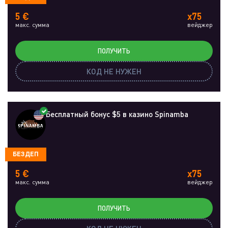
5 €
x75
макс. сумма
вейджер
ПОЛУЧИТЬ
КОД НЕ НУЖЕН
Бесплатный бонус $5 в казино Spinamba
БЕЗДЕП
5 €
x75
макс. сумма
вейджер
ПОЛУЧИТЬ