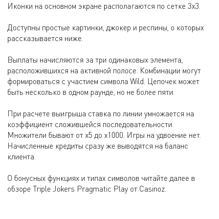
Иконки на основном экране располагаются по сетке 3х3.
Доступны простые картинки, джокер и респины, о которых
рассказывается ниже.
Выплаты начисляются за три одинаковых элемента,
расположившихся на активной полосе. Комбинации могут
формироваться с участием символа Wild. Цепочек может
быть несколько в одном раунде, но не более пяти.
При расчете выигрыша ставка по линии умножается на
коэффициент сложившейся последовательности.
Множители бывают от х5 до х1000. Игры на удвоение нет.
Начисленные кредиты сразу же выводятся на баланс
клиента.
О бонусных функциях и типах символов читайте далее в
обзоре Triple Jokers Pragmatic Play от Casinoz.