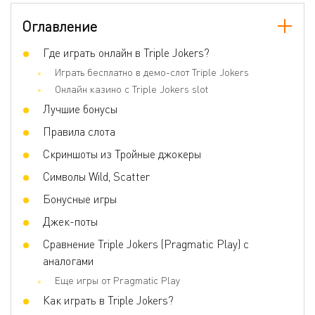
Количество линий
5
Оглавление
Джокеры
Да
Скаттер
Где играть онлайн в Triple Jokers?
Нет
Играть бесплатно в демо-слот Triple Jokers
Игра по равным шансам
Нет
Онлайн казино с Triple Jokers slot
3D слот
Нет
Лучшие бонусы
Респины
Да
Правила слота
Ставка на линию
0.01 - 5
Скриншоты из Тройные джокеры
Символы Wild, Scatter
Бонусные игры
Джек-поты
Сравнение Triple Jokers (Pragmatic Play) с
аналогами
Еще игры от Pragmatic Play
Как играть в Triple Jokers?