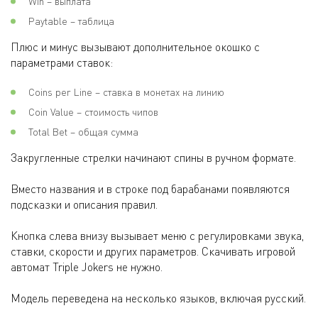
Win – выплата
Paytable – таблица
Плюс и минус вызывают дополнительное окошко с
параметрами ставок:
Coins per Line – ставка в монетах на линию
Coin Value – стоимость чипов
Total Bet – общая сумма
Закругленные стрелки начинают спины в ручном формате.
Вместо названия и в строке под барабанами появляются
подсказки и описания правил.
Кнопка слева внизу вызывает меню с регулировками звука,
ставки, скорости и других параметров. Скачивать игровой
автомат Triple Jokers не нужно.
Модель переведена на несколько языков, включая русский.