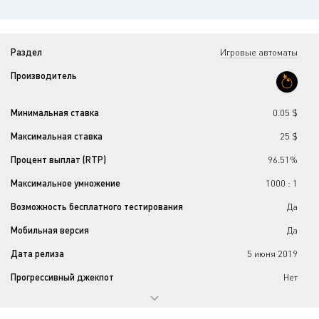
Раздел
Игровые автоматы
Производитель
Минимальная ставка
0.05 $
Максимальная ставка
25 $
Процент выплат (RTP)
96.51%
Максимальное умножение
1000 : 1
Возможность бесплатного тестирования
Да
Мобильная версия
Да
Дата релиза
5 июня 2019
Прогрессивный джекпот
Нет
Количество барабанов
3