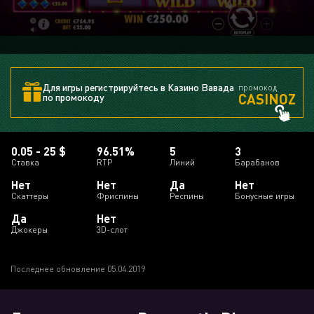
Для игры регистрируйтесь в Казино Вавада
промокод
CASINOZ
по промокоду
0.05 - 25 $
96.51%
5
3
Ставка
RTP
Линий
Барабанов
Нет
Нет
Да
Нет
Скаттеры
Фриспины
Респины
Бонусные игры
Да
Нет
Джокеры
3D-слот
Последнее обновление 05.04.2019