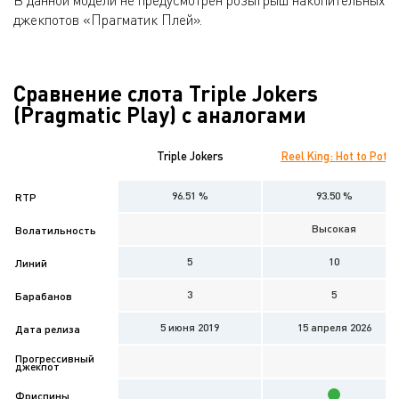
джекпотов «Прагматик Плей».
Сравнение слота Triple Jokers
(Pragmatic Play) с аналогами
Triple Jokers
Reel King: Hot to Pot
96.51 %
93.50 %
RTP
Высокая
Волатильность
5
10
Линий
3
5
Барабанов
5 июня 2019
15 апреля 2026
Дата релиза
Прогрессивный
джекпот
Фриспины