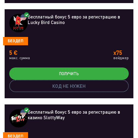
Бесплатный бонус 5 евро за регистрацию в
Lucky Bird Casino
БЕЗДЕП
5 €
x75
макс. сумма
вейджер
ПОЛУЧИТЬ
КОД НЕ НУЖЕН
Бесплатный бонус 5 евро за регистрацию в
казино SlottyWay
БЕЗДЕП