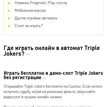
Новинки Pragmatic Play слотов
Мобильная версия
Другие игровые автоматы
Стоит ли играть?
Где играть онлайн в автомат Triple
Jokers?
Играть бесплатно в демо-слот Triple Jokers
без регистрации
Открывайте Triple Jokers бесплатно на Casinoz. Если хотите
испытать судьбу, играя на реальные деньги, запускайте
видеослот в лучших онлайн-казино.