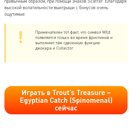
привычным образом, при помощи знаков Scatter. Благодаря
высокой волатильности выигрыши с бонусов очень
ощутимые.
Примечателен тот факт, что символ WIld
появляется только во время фриспинов и
выполняет там сдвоенную функцию
джокера и Collector.
Играть в Trout’s Treasure –
Egyptian Catch (Spinomenal)
сейчас