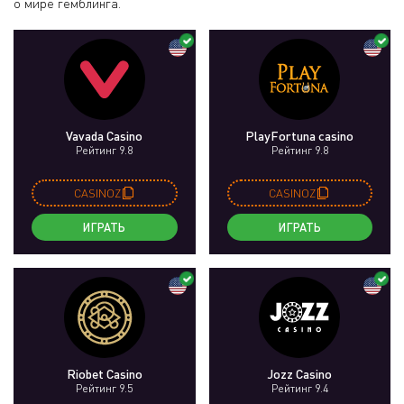
о мире гемблинга.
Vavada Casino
PlayFortuna casino
Рейтинг 9.8
Рейтинг 9.8
CASINOZ
CASINOZ
ИГРАТЬ
ИГРАТЬ
Riobet Casino
Jozz Casino
Рейтинг 9.5
Рейтинг 9.4