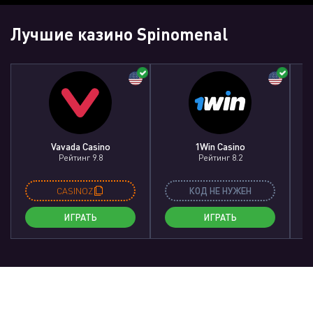
Лучшие казино Spinomenal
Vavada Casino
1Win Casino
Рейтинг 9.8
Рейтинг 8.2
CASINOZ
КОД НЕ НУЖЕН
ИГРАТЬ
ИГРАТЬ