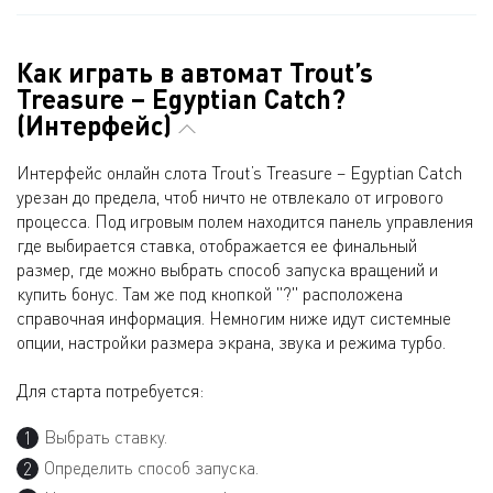
Как играть в автомат Trout’s
Treasure – Egyptian Catch?
(Интерфейс)
Интерфейс онлайн слота Trout’s Treasure – Egyptian Catch
урезан до предела, чтоб ничто не отвлекало от игрового
процесса. Под игровым полем находится панель управления
где выбирается ставка, отображается ее финальный
размер, где можно выбрать способ запуска вращений и
купить бонус. Там же под кнопкой "?" расположена
справочная информация. Немногим ниже идут системные
опции, настройки размера экрана, звука и режима турбо.
Для старта потребуется:
Выбрать ставку.
Определить способ запуска.