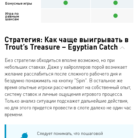
Бонусные игры
Игра по
равным
шансам
Стратегия: Как чаще выигрывать в
Trout’s Treasure – Egyptian Catch
Без стратегии обходиться вполне возможно, но при
небольших ставках. Даже у хайроллеров порой возникает
желание расслабиться после сложного рабочего дня и
бездумно понажимать на кнопку "Spin". В остальное же
время опытные игроки рассчитывают на собственный опыт,
систему ставок и личные ощущения игрового процесса.
Только анализ ситуации подскажет дальнейшие действия,
но для этого придется провести в слоте далеко не один час
времени.
Следует понимать, что пошаговой