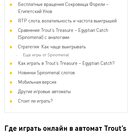
Фриспины
Да
Бесплатные вращения Сокровища Форели –
Египетский Улов
Прогрессивные умножения
Нет
RTP слота, волатильность и частота выигрышей
Сравнение Trout’s Treasure – Egyptian Catch
(Spinomenal) с аналогами
Стратегия: Как чаще выигрывать
Еще игры от Spinomenal
Как играть в Trout’s Treasure – Egyptian Catch?
Новинки Spinomenal слотов
Мобильная версия
Другие игровые автоматы
Стоит ли играть?
Где играть онлайн в автомат Trout’s