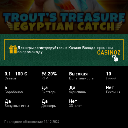
Для игры регистрируйтесь в Казино Вавада
промокод
CASINOZ
по промокоду
0.1 - 100 €
96.20%
Высокая
10
Ставка
RTP
Волатильность
Линий
5
Да
Да
Нет
Барабанов
Скаттеры
Фриспины
Респины
Да
Да
Нет
Бонусные игры
Джокеры
3D-слот
Последнее обновление 15.12.2024