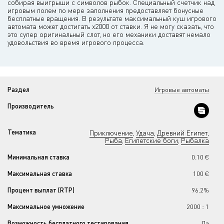
собирая выигрыши с символов рыбок. Специальный счетчик над
игровым полем по мере заполнения предоставляет бонусные
бесплатные вращения. В результате максимальный куш игрового
автомата может достигать х2000 от ставки. Я не могу сказать, что
это супер оригинальный слот, но его механики доставят немало
удовольствия во время игрового процесса.
Раздел
Игровые автоматы
Производитель
Тематика
Приключение
Удача
Древний Египет
,
,
,
Рыба
Египетские боги
Рыбалка
,
,
Минимальная ставка
0.10 €
Максимальная ставка
100 €
Процент выплат (RTP)
96.2%
Максимальное умножение
2000 : 1
Возможность бесплатного тестирования
Да