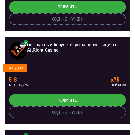
ПОЛУЧИТЬ
КОД НЕ НУЖЕН
Бесплатный бонус 5 евро за регистрацию в
AllRight Casino
БЕЗДЕП
5 €
x75
макс. сумма
вейджер
ПОЛУЧИТЬ
КОД НЕ НУЖЕН