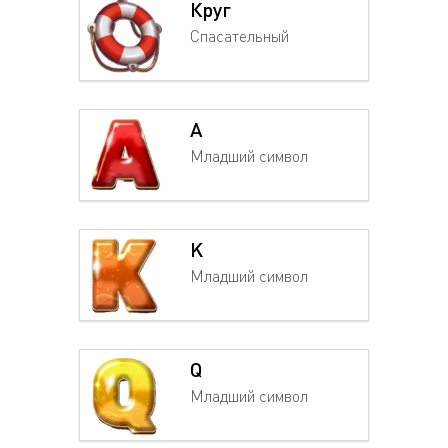
Круг
Спасательный
A
Младший символ
K
Младший символ
Q
Младший символ