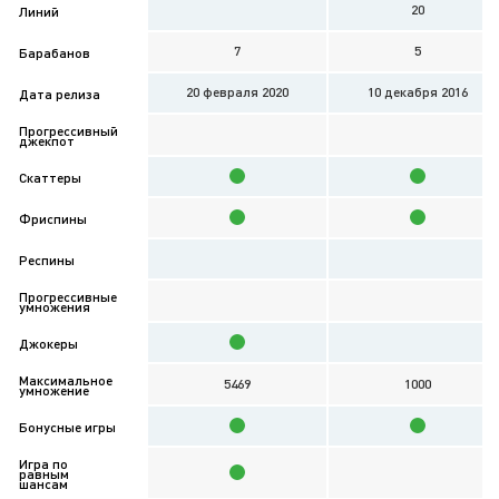
20
Линий
7
5
Барабанов
20 февраля 2020
10 декабря 2016
Дата релиза
Прогрессивный
джекпот
Скаттеры
Фриспины
Респины
Прогрессивные
умножения
Джокеры
Максимальное
5469
1000
умножение
Бонусные игры
Игра по
равным
шансам