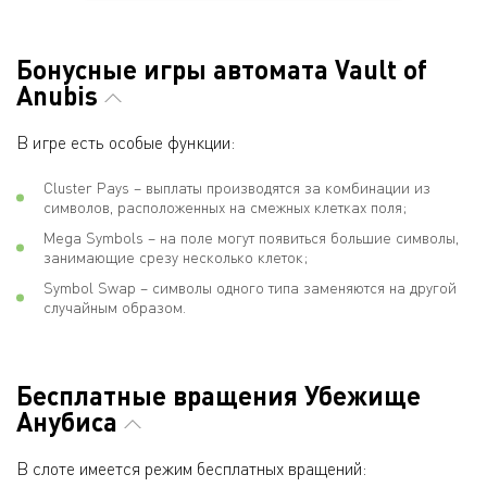
Бонусные игры автомата Vault of
Anubis
В игре есть особые функции:
Cluster Pays – выплаты производятся за комбинации из
символов, расположенных на смежных клетках поля;
Mega Symbols – на поле могут появиться большие символы,
занимающие срезу несколько клеток;
Symbol Swap – символы одного типа заменяются на другой
случайным образом.
Бесплатные вращения Убежище
Анубиса
В слоте имеется режим бесплатных вращений: