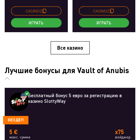
CASINOZ
CASINOZ
ИГРАТЬ
ИГРАТЬ
Все казино
Лучшие бонусы для Vault of Anubis
Бесплатный бонус 5 евро за регистрацию в
казино SlottyWay
БЕЗДЕП
5 €
x75
макс. сумма
вейджер