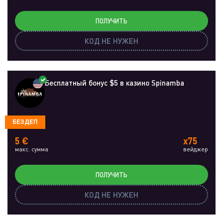
ПОЛУЧИТЬ
КОД НЕ НУЖЕН
Бесплатный бонус $5 в казино Spinamba
БЕЗДЕП
5 €
x75
макс. сумма
вейджер
ПОЛУЧИТЬ
КОД НЕ НУЖЕН