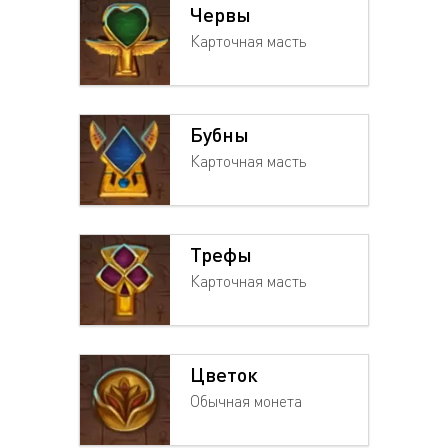
Червы
Карточная масть
Бубны
Карточная масть
Трефы
Карточная масть
Цветок
Обычная монета