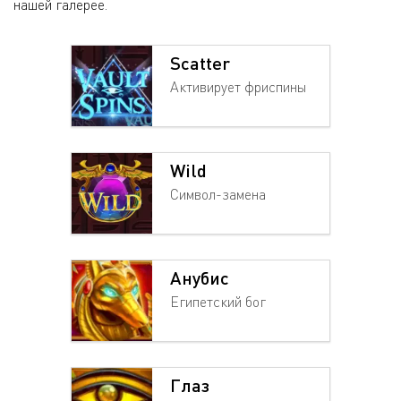
нашей галерее.
Scatter
Активирует фриспины
Wild
Символ-замена
Анубис
Египетский бог
Глаз