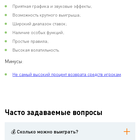
Приятная графика и звуковые эффекты;
Возможность крупного выигрыша;
Широкий диапазон ставок;
Наличие особых функций;
Простые правила;
Высокая волатильность.
Минусы:
Не самый высокий процент возврата средств игрокам
.
Часто задаваемые вопросы
💰 Сколько можно выиграть?