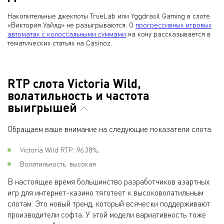
Накопительные джекпоты TrueLab или Yggdrasil Gaming в слоте
«Виктория Уайлд» не разыгрываются. О
прогрессивных игровых
автоматах с колоссальными суммами
на кону рассказывается в
тематических статьях на Casinoz.
RTP слота Victoria Wild,
волатильность и частота
выигрышей
Обращаем ваше внимание на следующие показатели слота.
Victoria Wild RTP: 96.38%,
Волатильность: высокая.
В настоящее время большинство разработчиков азартных
игр для интернет-казино тяготеет к высоковолатильным
слотам. Это новый тренд, который всячески поддерживают
производители софта. У этой модели вариативность тоже