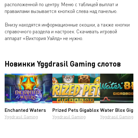
расположенной по центру. Меню с таблицей выплат и
праваилами вызывается кнопкой слева над панелью.
Внизу находятся информационные окошки, а также кнопки
справочного раздела и настроек. Скачивать игровой
аппарат «Виктория Уайлд» не нужно.
Новинки Yggdrasil Gaming слотов
Enchanted Waters
Prized Pets Gigablox
Water Blox Giga
Yggdrasil Gaming
Yggdrasil Gaming
Yggdrasil Gaming