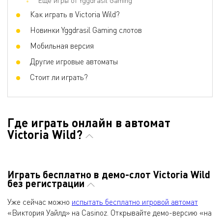
Еще игры от Yggdrasil Gaming
Как играть в Victoria Wild?
Новинки Yggdrasil Gaming слотов
Мобильная версия
Другие игровые автоматы
Стоит ли играть?
Где играть онлайн в автомат
Victoria Wild?
Играть бесплатно в демо-слот Victoria Wild
без регистрации
Уже сейчас можно
испытать бесплатно игровой автомат
«Виктория Уайлд» на Casinoz. Открывайте демо-версию «на