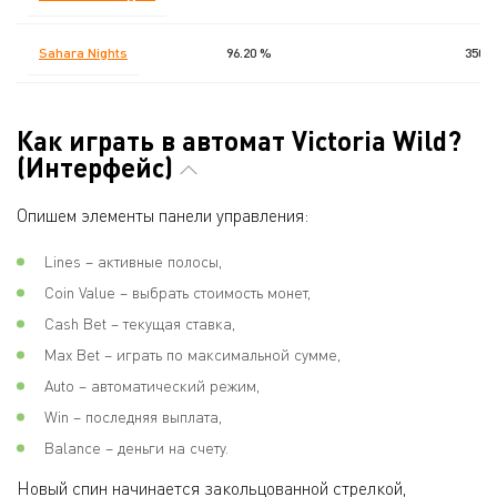
Sahara Nights
96.20 %
3500
Как играть в автомат Victoria Wild?
(Интерфейс)
Опишем элементы панели управления:
Lines – активные полосы,
Coin Value – выбрать стоимость монет,
Cash Bet – текущая ставка,
Max Bet – играть по максимальной сумме,
Auto – автоматический режим,
Win – последняя выплата,
Balance – деньги на счету.
Новый спин начинается закольцованной стрелкой,