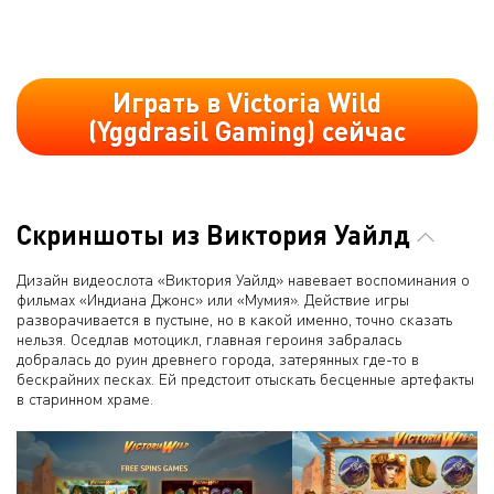
Играть в Victoria Wild
(Yggdrasil Gaming) сейчас
Скриншоты из Виктория Уайлд
Дизайн видеослота «Виктория Уайлд» навевает воспоминания о
фильмах «Индиана Джонс» или «Мумия». Действие игры
разворачивается в пустыне, но в какой именно, точно сказать
нельзя. Оседлав мотоцикл, главная героиня забралась
добралась до руин древнего города, затерянных где-то в
бескрайних песках. Ей предстоит отыскать бесценные артефакты
в старинном храме.