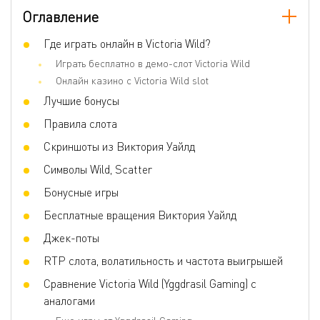
Оглавление
Количество линий
15
Джокеры
Где играть онлайн в Victoria Wild?
Да
Играть бесплатно в демо-слот Victoria Wild
Скаттер
Да
Онлайн казино с Victoria Wild slot
Игра по равным шансам
Нет
Лучшие бонусы
Волатильность
Высокая
Правила слота
Фриспины
Да
Скриншоты из Виктория Уайлд
Ставка на линию
0.01 - 3
Символы Wild, Scatter
Бонусные игры
Бесплатные вращения Виктория Уайлд
Джек-поты
RTP слота, волатильность и частота выигрышей
Сравнение Victoria Wild (Yggdrasil Gaming) с
аналогами