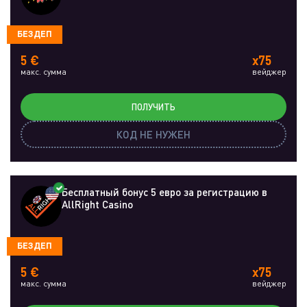
БЕЗДЕП
5 €
x75
макс. сумма
вейджер
ПОЛУЧИТЬ
КОД НЕ НУЖЕН
Бесплатный бонус 5 евро за регистрацию в
AllRight Casino
БЕЗДЕП
5 €
x75
макс. сумма
вейджер