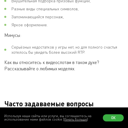
Внушительная подборка призовых функций,
Разные виды специальных символов,
Запоминающийся персонаж,
Яркое оформление.
Минусы:
Серьёзных недостатков у игры нет, но для полного счастья
хотелось бы увидеть более высокий RTP.
Как вы относитесь к видеослотам в таком духе?
Рассказывайте о любимых моделях.
Часто задаваемые вопросы
Используя наши сайты или услуги, вы соглашаетесь на
ОК
использование нами файлов cookie
(Узнать больше)
О ком игровой автомат Victoria Wild?