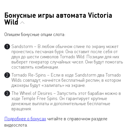
Бонусные игры автомата Victoria
Wild
Опишем бонусные опции слота:
Sandstorm – В любом обычном спине по экрану может
пронестись песчаная буря. Она оставит после себя от
двух до шести символов Tornado Wild. Позиции для них
выберет генератор случайных чисел. Они будут помогать
составлять комбинации.
Tornado Re-Spins – Если в ходе Sandstorm два Tornado
Wilds совпадут, начнётся бесплатный респин, в котором
джокеры будут «залипать» на экране.
The Wheel of Desires – Запустить этот барабан можно в
ходе Temple Free Spins. Он гарантирует крупные
денежные выплаты и дополнительные бесплатные
вращения.
Подробнее о бонусах
читайте в справочном разделе
видеослота.