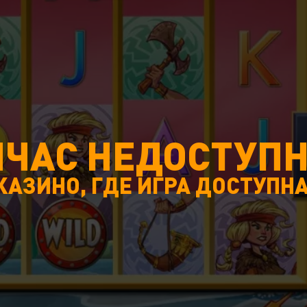
ЙЧАС НЕДОСТУП
КАЗИНО, ГДЕ ИГРА ДОСТУПН