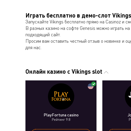
Играть бесплатно в демо-слот Viking
Запускайте Vikings бесплатно прямо на Casinoz и с
В разных казино на софте Genesis можно играть на
подходящий сайт.
Просим вам оставить честный отзыв о новинке и о
для нас.
Онлайн казино с Vikings slot
PlayFortuna casino
J
Рейтинг 9.8
Р