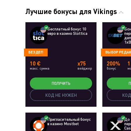
Лучшие бонусы для Vikings
Бесплатный бонус 10
Бон
евро в казино Slottica
пер
деп
1xB
БЕЗДЕП
ВЫБОР РЕДА
10 €
x75
200%
1
макс. сумма
вейджер
бонус
м
ПОЛУЧИТЬ
П
КОД НЕ НУЖЕН
КОД
Пригласительный бонус
До 
в казино Mostbet
пер
Cas