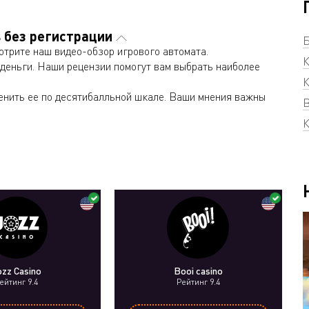
s без регистрации
Б
мотрите наш видео-обзор игрового автомата.
К
 деньги. Наши рецензии помогут вам выбрать наиболее
К
ценить ее по десятибалльной шкале. Ваши мнения важны
В
К
ozz Casino
Booi casino
ейтинг 9.4
Рейтинг 9.4