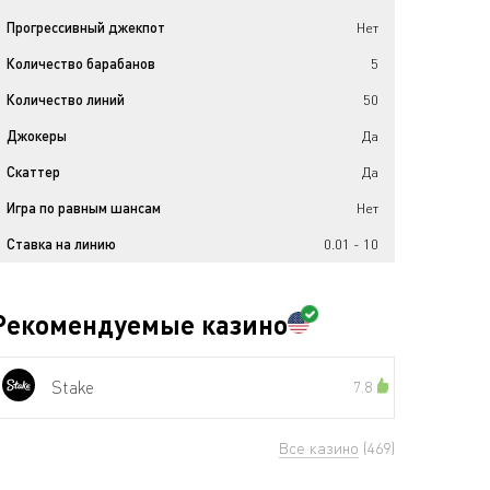
Прогрессивный джекпот
Нет
Количество барабанов
5
Количество линий
50
Джокеры
Да
Скаттер
Да
Игра по равным шансам
Нет
Ставка на линию
0.01 - 10
Рекомендуемые казино
Stake
7.8
Все казино
(469)