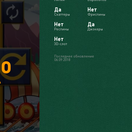
Да
Нет
Скаттеры
Фриспины
Нет
Да
Респины
Джокеры
Нет
3D-слот
Последнее обновление
НО
06.09.2018
А