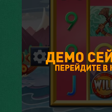
ДЕМО СЕ
ПЕРЕЙДИТЕ В 