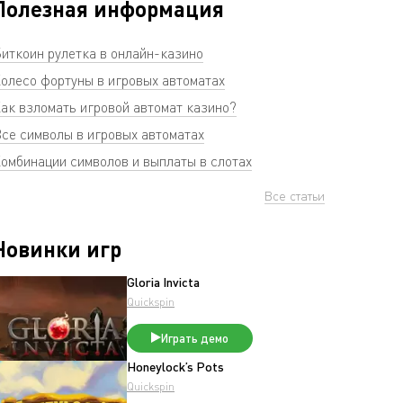
Полезная информация
иткоин рулетка в онлайн-казино
олесо фортуны в игровых автоматах
ак взломать игровой автомат казино?
се символы в игровых автоматах
омбинации символов и выплаты в слотах
Все статьи
Новинки игр
Gloria Invicta
Quickspin
Играть демо
Honeylock’s Pots
Quickspin