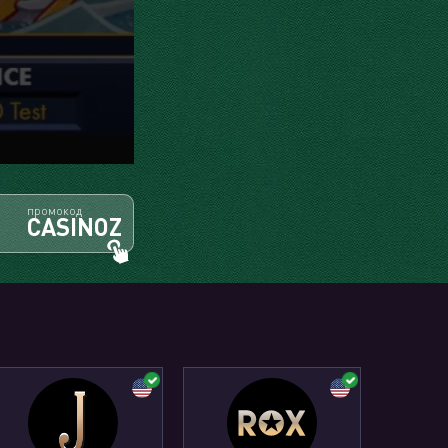
промокод
CASINOZ