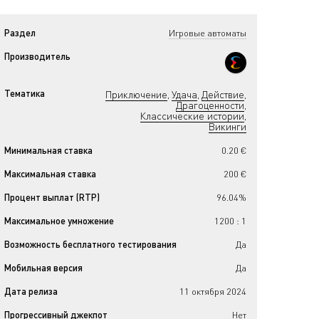
Раздел
Игровые автоматы
Производитель
Тематика
Приключение
Удача
Действие
,
,
,
Драгоценности
,
Классические истории
,
Викинги
Минимальная ставка
0.20 €
Максимальная ставка
200 €
Процент выплат (RTP)
96.04%
Максимальное умножение
1200 : 1
Возможность бесплатного тестирования
Да
Мобильная версия
Да
Дата релиза
11 октября 2024
Прогрессивный джекпот
Нет