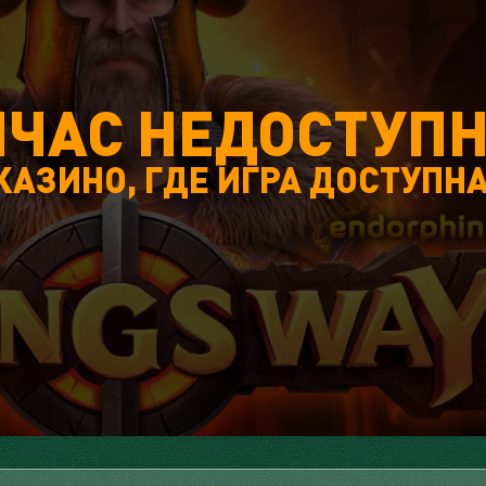
ЙЧАС НЕДОСТУП
КАЗИНО, ГДЕ ИГРА ДОСТУПН