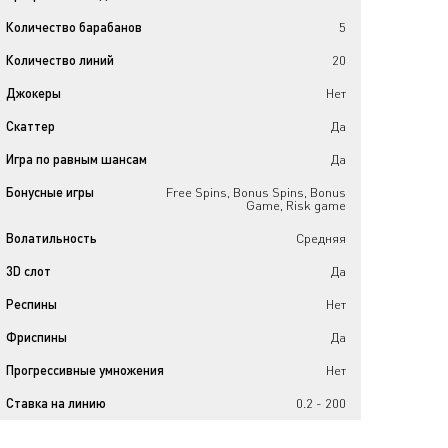
Количество барабанов
5
Количество линий
20
Джокеры
Нет
Скаттер
Да
Игра по равным шансам
Да
Бонусные игры
Free Spins, Bonus Spins, Bonus
Game, Risk game
Волатильность
Средняя
3D слот
Да
Респины
Нет
Фриспины
Да
Прогрессивные умножения
Нет
Ставка на линию
0.2 - 200