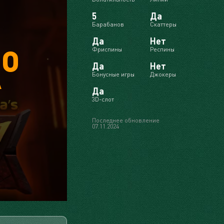
5
Да
Барабанов
Скаттеры
Да
Нет
НО
Фриспины
Респины
Да
Нет
Бонусные игры
Джокеры
А
Да
3D-слот
Последнее обновление
07.11.2024