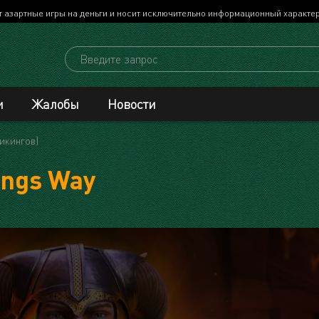
т азартные игры на деньги и носит исключительно информационный характе
и
Жалобы
Новости
Викингов)
ings Way