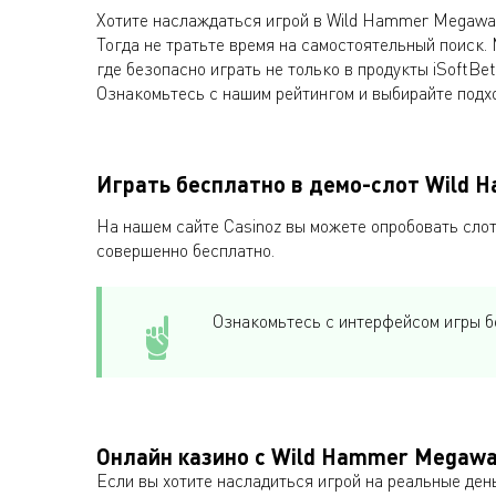
Хотите наслаждаться игрой в Wild Hammer Megaway
Тогда не тратьте время на самостоятельный поиск.
где безопасно играть не только в продукты iSoftBet,
Ознакомьтесь с нашим рейтингом и выбирайте подхо
Играть бесплатно в демо-слот Wild 
На нашем сайте Casinoz вы можете опробовать сло
совершенно бесплатно.
Ознакомьтесь с интерфейсом игры б
Онлайн казино с Wild Hammer Megawa
Если вы хотите насладиться игрой на реальные ден