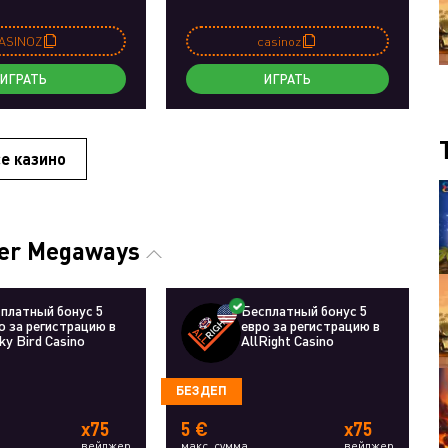
ASINOZ
casinoz
ИГРАТЬ
ИГРАТЬ
е казино
er Megaways
платный бонус 5
Бесплатный бонус 5
о за регистрацию в
евро за регистрацию в
ky Bird Casino
AllRight Casino
БЕЗДЕП
x75
5 €
x75
вейджер
макс. сумма
вейджер