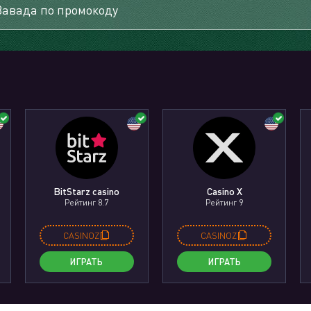
Вавада по промокоду
BitStarz casino
Casino X
Рейтинг 8.7
Рейтинг 9
CASINOZ
CASINOZ
ИГРАТЬ
ИГРАТЬ