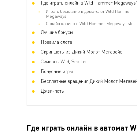
Где играть онлайн в Wild Hammer Megaways
Играть бесплатно в демо-слот Wild Hammer
Megaways
Онлайн казино с Wild Hammer Megaways slot
Лучшие бонусы
Правила слота
Скриншоты из Дикий Молот Мегавейс
Символы Wild, Scatter
Бонусные игры
Бесплатные вращения Дикий Молот Мегаве
Джек-поты
Где играть онлайн в автомат 