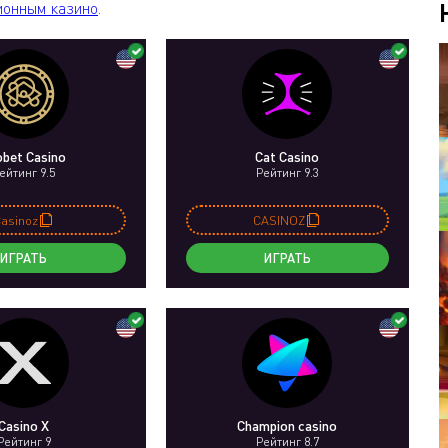
ионным казино
.
obet Casino
Cat Casino
ейтинг 9.5
Рейтинг 9.3
asinoz
CASINOZ
ИГРАТЬ
ИГРАТЬ
Casino X
Champion casino
Рейтинг 9
Рейтинг 8.7