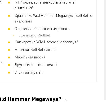
?
RTP слота, волатильность и частота
выигрышей
Сравнение Wild Hammer Megaways (iSoftBet) с
аналогами
Стратегия: Как чаще выигрывать
Еще игры от iSoftBet
Как играть в Wild Hammer Megaways?
Новинки iSoftBet слотов
Мобильная версия
йс
Другие игровые автоматы
Стоит ли играть?
Wild Hammer Megaways?