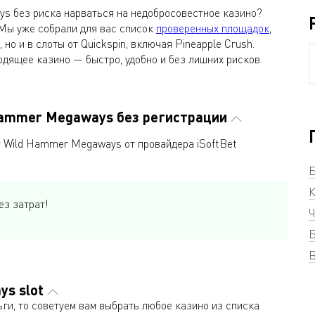
s без риска нарваться на недобросовестное казино?
 Мы уже собрали для вас список
проверенных площадок
,
 но и в слоты от Quickspin, включая Pineapple Crush.
дящее казино — быстро, удобно и без лишних рисков.
Hammer Megaways без регистрации
т Wild Hammer Megaways от провайдера iSoftBet
Б
К
ез затрат!
Ч
Б
В
ys slot
ьги, то советуем вам выбрать любое казино из списка