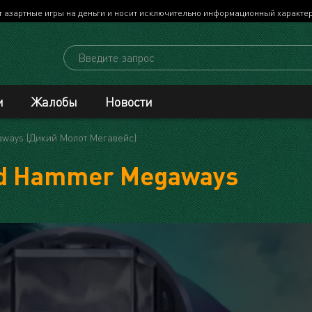
т азартные игры на деньги и носит исключительно информационный характе
и
Жалобы
Новости
ways (Дикий Молот Мегавейс)
d Hammer Megaways