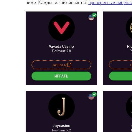
ниже. Каждое из них является
проверенным лиценз
Vavada Casino
Ri
Рейтинг 9.8
Р
CASINOZ
C
ИГРАТЬ
Joycasino
Рейтинг 9.2