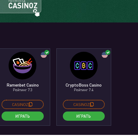
промокод
CASINOZ
Ramenbet Casino
CryptoBoss Casino
Рейтинг 7.3
Рейтинг 7.4
CASINOZ
CASINOZ
ИГРАТЬ
ИГРАТЬ