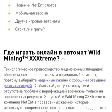
Новинки NetEnt слотов
Мобильная версия
Другие игровые автоматы
Стоит ли играть?
Где играть онлайн в автомат Wild
Mining™ XXXtreme?
Технологическое превосходство лицензионных площадок
обеспечивает пользователям максимальный комфорт,
поэтому выбирайте
надежные казино с хорошими отзывами
реальных людей
. Стабильный доступ к аккаунту и
отсутствие проблем с верификацией возможны только на
проверенных ресурсах. Запускайте Wild Mining XXXtreme от
компании NetEnt в проверенных казино, которые
используют современные протоколы шифрования данных, и