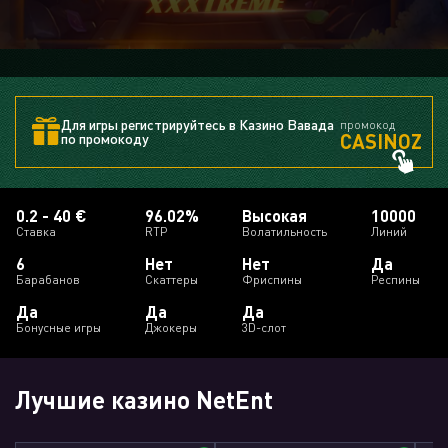
Для игры регистрируйтесь в Казино Вавада
промокод
CASINOZ
по промокоду
0.2 - 40 €
96.02%
Высокая
10000
Ставка
RTP
Волатильность
Линий
6
Нет
Нет
Да
Барабанов
Скаттеры
Фриспины
Респины
Да
Да
Да
Бонусные игры
Джокеры
3D-слот
Лучшие казино NetEnt