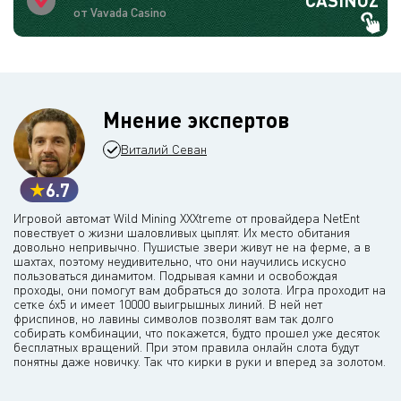
CASINOZ
от Vavada Casino
Мнение экспертов
Виталий Севан
6.7
Игровой автомат Wild Mining XXXtreme от провайдера NetEnt
повествует о жизни шаловливых цыплят. Их место обитания
довольно непривычно. Пушистые звери живут не на ферме, а в
шахтах, поэтому неудивительно, что они научились искусно
пользоваться динамитом. Подрывая камни и освобождая
проходы, они помогут вам добраться до золота. Игра проходит на
сетке 6х5 и имеет 10000 выигрышных линий. В ней нет
фриспинов, но лавины символов позволят вам так долго
собирать комбинации, что покажется, будто прошел уже десяток
бесплатных вращений. При этом правила онлайн слота будут
понятны даже новичку. Так что кирки в руки и вперед за золотом.