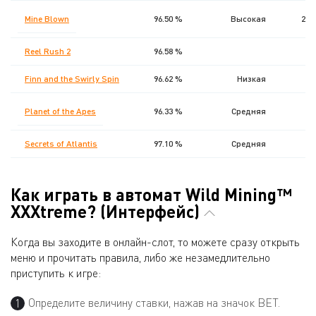
Mine Blown
96.50 %
Высокая
200
Reel Rush 2
96.58 %
62
Finn and the Swirly Spin
96.62 %
Низкая
5
Planet of the Apes
96.33 %
Средняя
6
Secrets of Atlantis
97.10 %
Средняя
4
Как играть в автомат Wild Mining™
XXXtreme? (Интерфейс)
Когда вы заходите в онлайн-слот, то можете сразу открыть
меню и прочитать правила, либо же незамедлительно
приступить к игре:
Определите величину ставки, нажав на значок BET.