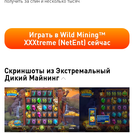
получить за спин и несколько тысяч.
Играть в Wild Mining™
XXXtreme (NetEnt) сейчас
Скриншоты из Экстремальный
Дикий Майнинг