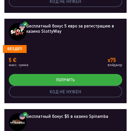
КОД НЕ НУЖЕН
Бесплатный бонус 5 евро за регистрацию в
казино SlottyWay
БЕЗДЕП
5 €
x75
макс. сумма
вейджер
ПОЛУЧИТЬ
КОД НЕ НУЖЕН
Бесплатный бонус $5 в казино Spinamba