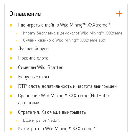
Количество барабанов
6
Оглавление
Количество линий
10000
Джокеры
Где играть онлайн в Wild Mining™ XXXtreme?
Да
Играть бесплатно в демо-слот Wild Mining™ XXXtreme
Скаттер
Нет
Онлайн казино с Wild Mining™ XXXtreme slot
Игра по равным шансам
Нет
Лучшие бонусы
Бонусные игры
Bonus Game, Respin, Multiplier,
Правила слота
Cascading Wins, Buy Feature, Global
Multiplier
Символы Wild, Scatter
Волатильность
Высокая
Бонусные игры
3D слот
Да
RTP слота, волатильность и частота выигрышей
Респины
Да
Сравнение Wild Mining™ XXXtreme (NetEnt) с
Фриспины
Нет
аналогами
Прогрессивные умножения
Да
Стратегия: Как чаще выигрывать
Еще игры от NetEnt
Как играть в Wild Mining™ XXXtreme?