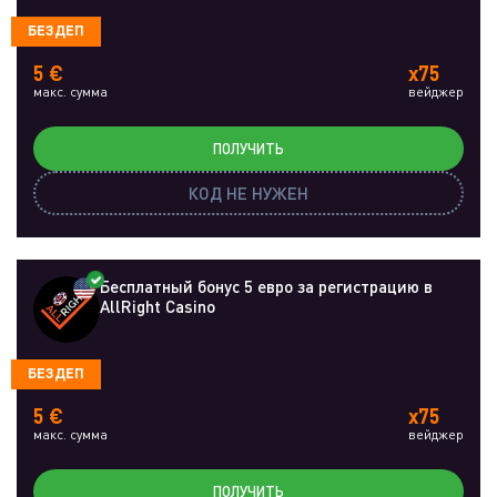
БЕЗДЕП
5 €
x75
макс. сумма
вейджер
ПОЛУЧИТЬ
КОД НЕ НУЖЕН
Бесплатный бонус 5 евро за регистрацию в
AllRight Casino
БЕЗДЕП
5 €
x75
макс. сумма
вейджер
ПОЛУЧИТЬ