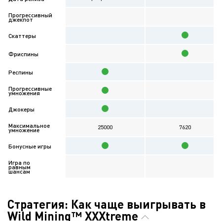
Прогрессивный
джекпот
Скаттеры
Фриспины
Респины
Прогрессивные
умножения
Джокеры
Максимальное
25000
7620
умножение
Бонусные игры
Игра по
равным
шансам
Стратегия: Как чаще выигрывать в
Wild Mining™ XXXtreme