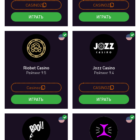
CASINOZ
CASINOZ
ИГРАТЬ
ИГРАТЬ
Riobet Casino
Jozz Casino
Рейтинг 9.5
Рейтинг 9.4
Casinoz
CASINOZ
ИГРАТЬ
ИГРАТЬ