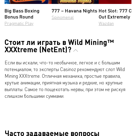
Big Bass Boxing
777 – Havana Nights
Hot Slot: 777 Ca
Bonus Round
Out Extremely Li
Spinomenal
Pragmatic Play
Wazdan
Стоит ли играть в Wild Mining™
XXXtreme (NetEnt)?
Если вы искали, что-то необычное, легкое и с большим
потенциалом, то эксперты Casinoz рекомендуют слот Wild
Mining XXXtreme. Отличная механика, простые правила,
крутые анимации, приятная музыка и редкие, но крупные
выплаты. Самое то пощекотать нервы, при этом не рискуя
слишком большими суммами.
Часто задаваемые вопросы