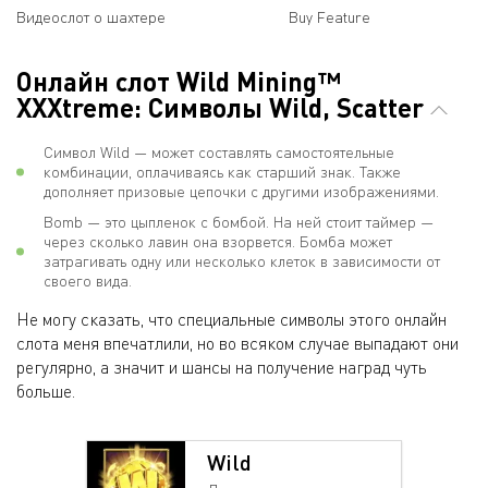
Видеослот о шахтере
Buy Feature
Онлайн слот Wild Mining™
XXXtreme: Символы Wild, Scatter
Символ Wild — может составлять самостоятельные
комбинации, оплачиваясь как старший знак. Также
дополняет призовые цепочки с другими изображениями.
Bomb — это цыпленок с бомбой. На ней стоит таймер —
через сколько лавин она взорвется. Бомба может
затрагивать одну или несколько клеток в зависимости от
своего вида.
Не могу сказать, что специальные символы этого онлайн
слота меня впечатлили, но во всяком случае выпадают они
регулярно, а значит и шансы на получение наград чуть
больше.
Wild