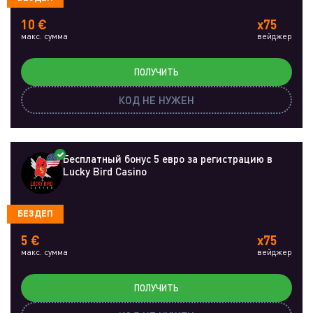
10 €
x75
макс. сумма
вейджер
ПОЛУЧИТЬ
КОД НЕ НУЖЕН
Бесплатный бонус 5 евро за регистрацию в
Lucky Bird Casino
БЕЗДЕП
5 €
x75
макс. сумма
вейджер
ПОЛУЧИТЬ