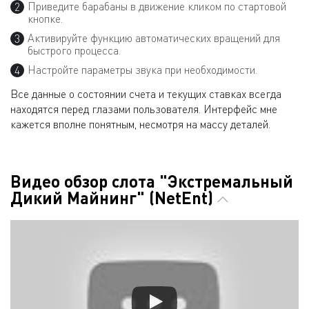
Приведите барабаны в движение кликом по стартовой
кнопке.
Активируйте функцию автоматических вращений для
быстрого процесса.
Настройте параметры звука при необходимости.
Все данные о состоянии счета и текущих ставках всегда
находятся перед глазами пользователя. Интерфейс мне
кажется вполне понятным, несмотря на массу деталей.
Видео обзор слота "Экстремальный
Дикий Майнинг" (NetEnt)