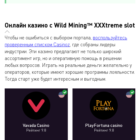
Онлайн казино с Wild Mining™ XXXtreme slot
Чтобы не ошибиться с выбором портала,
воспользуйтесь
проверенным списком Casinoz
, где собраны лидеры
индустрии. Эти казино предлагают не только широкий
ассортимент игр, но и оперативную помощь в решении
любых вопросов. Играть на реальные деньги желательно у
операторов, которые имеют хорошие программы лояльности.
Тогда старт уже будет интересным и выгодным.
Vavada Casino
PlayFortuna casino
Рейтинг 9.8
Рейтинг 9.8