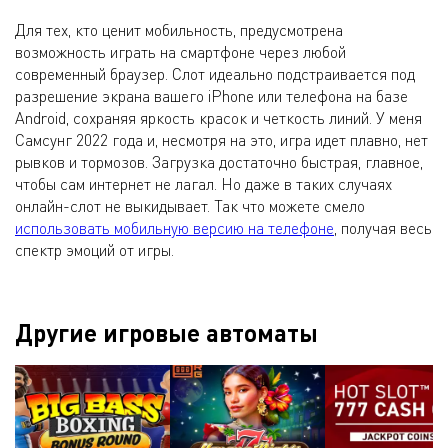
Для тех, кто ценит мобильность, предусмотрена
возможность играть на смартфоне через любой
современный браузер. Слот идеально подстраивается под
разрешение экрана вашего iPhone или телефона на базе
Android, сохраняя яркость красок и четкость линий. У меня
Самсунг 2022 года и, несмотря на это, игра идет плавно, нет
рывков и тормозов. Загрузка достаточно быстрая, главное,
чтобы сам интернет не лагал. Но даже в таких случаях
онлайн-слот не выкидывает. Так что можете смело
использовать мобильную версию на телефоне
, получая весь
спектр эмоций от игры.
Другие игровые автоматы