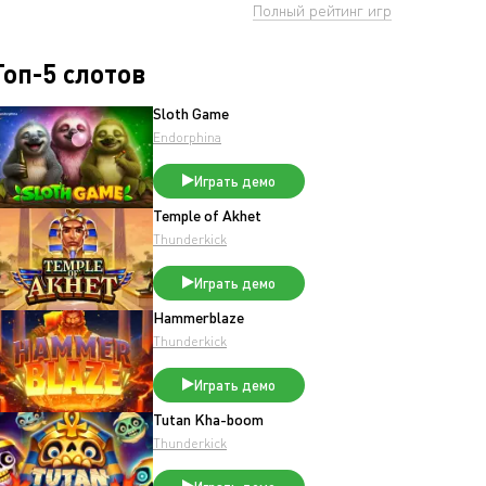
Полный рейтинг игр
Топ-5 слотов
Sloth Game
Endorphina
Играть демо
Temple of Akhet
Thunderkick
Играть демо
Hammerblaze
Thunderkick
Играть демо
Tutan Kha-boom
Thunderkick