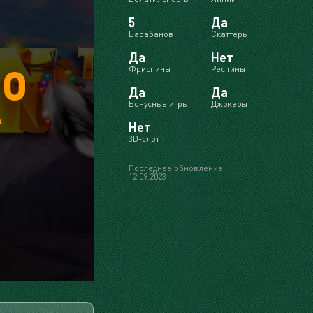
5
Да
Барабанов
Скаттеры
Да
Нет
НО
Фриспины
Респины
Да
Да
Бонусные игры
Джокеры
А
Нет
3D-слот
Последнее обновление
12.09.2023