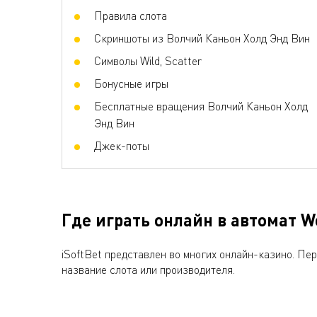
Правила слота
Скриншоты из Волчий Каньон Холд Энд Вин
Символы Wild, Scatter
Бонусные игры
Бесплатные вращения Волчий Каньон Холд
Энд Вин
Джек-поты
Где играть онлайн в автомат W
iSoftBet представлен во многих онлайн-казино. Пер
название слота или производителя.