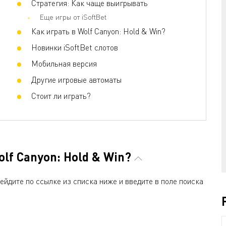
Стратегия: Как чаще выигрывать
Еще игры от iSoftBet
Как играть в Wolf Canyon: Hold & Win?
Новинки iSoftBet слотов
Мобильная версия
Другие игровые автоматы
Стоит ли играть?
olf Canyon: Hold & Win?
ейдите по ссылке из списка ниже и введите в поле поиска