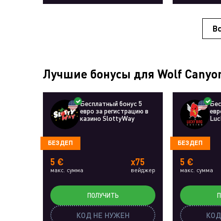
Вс
Лучшие бонусы для Wolf Canyon
Бесплатный бонус 5
Бес
евро за регистрацию в
евр
казино SlottyWay
Luc
БЕЗДЕП
БЕЗДЕП
5 €
x75
5 €
макс. сумма
вейджер
макс. сумма
ПОЛУЧИТЬ
П
КОД НЕ НУЖЕН
КОД