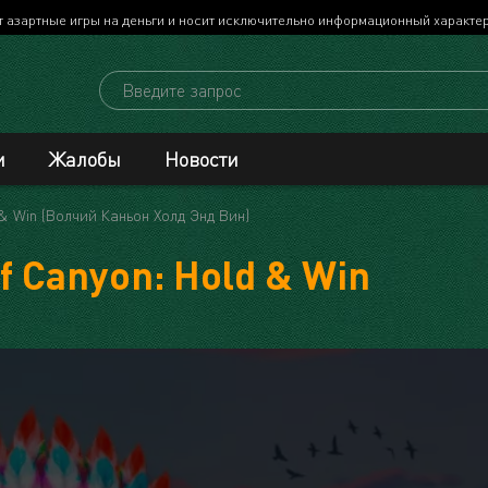
т азартные игры на деньги и носит исключительно информационный характе
и
Жалобы
Новости
 & Win (Волчий Каньон Холд Энд Вин)
f Canyon: Hold & Win