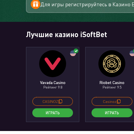
Для игры регистрируйтесь в Казино 
Лучшие казино iSoftBet
Vavada Casino
Riobet Casino
Рейтинг 9.8
Рейтинг 9.5
CASINOZ
Casinoz
ИГРАТЬ
ИГРАТЬ