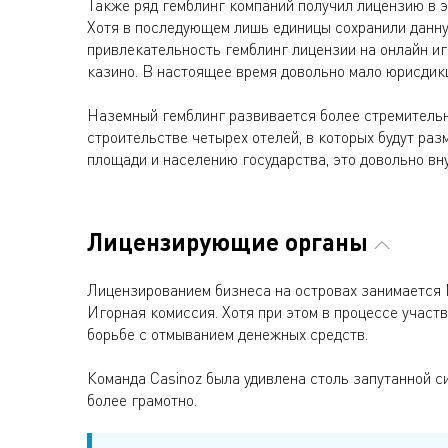
Также ряд гемблинг компаний получил лицензию в э
Хотя в последующем лишь единицы сохранили данну
привлекательность гемблинг лицензии на онлайн и
казино. В настоящее время довольно мало юрисдикц
Наземный гемблинг развивается более стремительн
строительстве четырех отелей, в которых будут ра
площади и населению государства, это довольно в
Лицензирующие органы
Лицензированием бизнеса на островах занимается
Игорная комиссия. Хотя при этом в процессе учас
борьбе с отмыванием денежных средств.
Команда Сasinoz была удивлена столь запутанной 
более грамотно.