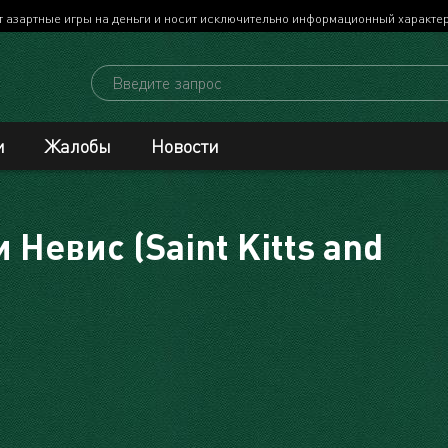
т азартные игры на деньги и носит исключительно информационный характе
и
Жалобы
Новости
 Невис (Saint Kitts and