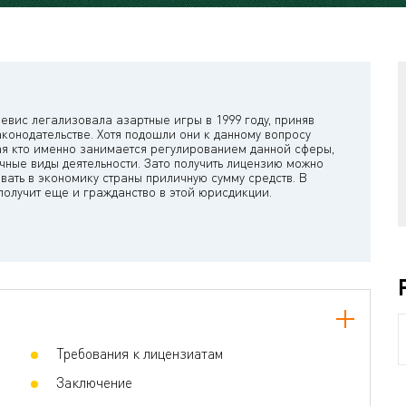
вис легализовала азартные игры в 1999 году, приняв
конодательстве. Хотя подошли они к данному вопросу
ая кто именно занимается регулированием данной сферы,
ичные виды деятельности. Зато получить лицензию можно
вать в экономику страны приличную сумму средств. В
получит еще и гражданство в этой юрисдикции.
Требования к лицензиатам
Заключение