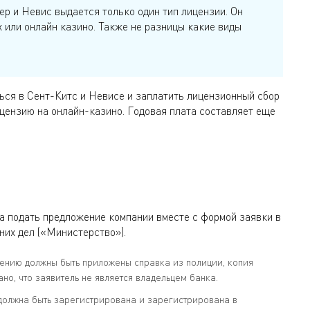
р и Невис выдается только один тип лицензии. Он
 или онлайн казино. Также не разницы какие виды
.
ся в Сент-Китс и Невисе и заплатить лицензионный сбор
цензию на онлайн-казино. Годовая плата составляет еще
а подать предложение компании вместе с формой заявки в
них дел («Министерство»).
лению должны быть приложены справка из полиции, копия
но, что заявитель не является владельцем банка.
должна быть зарегистрирована и зарегистрирована в