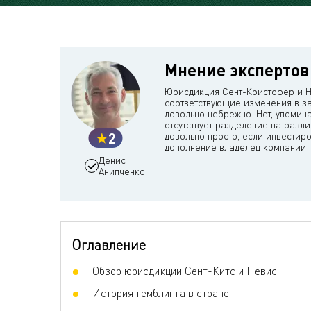
Мнение экспертов
Юрисдикция Сент-Кристофер и Не
соответствующие изменения в за
довольно небрежно. Нет, упомин
отсутствует разделение на разл
2
довольно просто, если инвестиро
дополнение владелец компании 
Денис
Анипченко
Оглавление
Обзор юрисдикции Сент-Китс и Невис
История гемблинга в стране