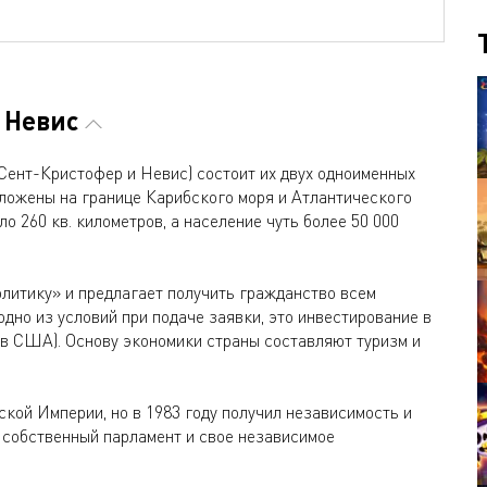
и Невис
Сент-Кристофер и Невис) состоит их двух одноименных
оложены на границе Карибского моря и Атлантического
о 260 кв. километров, а население чуть более 50 000
литику» и предлагает получить гражданство всем
дно из условий при подаче заявки, это инвестирование в
ов США). Основу экономики страны составляют туризм и
кой Империи, но в 1983 году получил независимость и
 собственный парламент и свое независимое