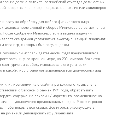
Заявление должно включать полицейский отчет для должностных
рой говорится, что ни один из должностных лиц или акционеров
 и плату за обработку для любого физического лица,
ок, деловых предложений и сборов Министерство оставляет за
ю. После одобрения Министерством и выдачи лицензии
налог также должен уплачиваться ежегодно. Каждый лицензиат
и типа игр, с которых был получен доход.
е физической игровой деятельности будет предоставляться
троит гостиницу, по крайней мере, на 200 номеров. Заявитель
 дает туристам свободу использовать его установки.
о в какой-либо стране нет акционеров или должностных лиц,
и или лицензиями на онлайн-игры должны открыть счет в
тветствии с Законом о банках 1991 года, обрабатывать
твердить содержание рекламы / маркетинга, размещенное на
нзиат не уполномочен предоставлять кредиты. У всех игроков
х, чтобы покрыть все ставки. Все игроки, участвующие в
 на руках или депонировать их у лицензиата.