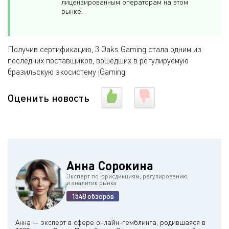
лицензированным операторам на этом
рынке.
Получив сертификацию, 3 Oaks Gaming стала одним из
последних поставщиков, вошедших в регулируемую
бразильскую экосистему iGaming.
Оценить новость
Анна Сорокина
Эксперт по юрисдикциям, регулированию
и аналитик рынка
1548 обзоров
Анна — эксперт в сфере онлайн-гемблинга, родившаяся в