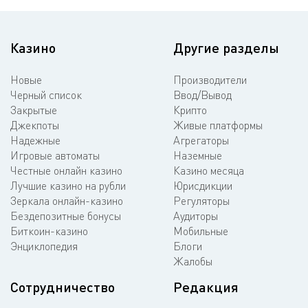
Казино
Другие разделы
Новые
Производители
Черный список
Ввод/Вывод
Закрытые
Крипто
Джекпоты
Живые платформы
Надежные
Агрегаторы
Игровые автоматы
Наземные
Честные онлайн казино
Казино месяца
Лучшие казино на рубли
Юрисдикции
Зеркала онлайн-казино
Регуляторы
Бездепозитные бонусы
Аудиторы
Биткоин-казино
Мобильные
Энциклопедия
Блоги
Жалобы
Сотрудничество
Редакция