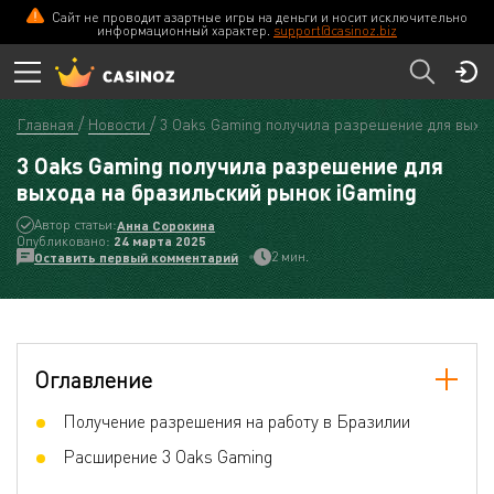
Сайт не проводит азартные игры на деньги и носит исключительно
информационный характер.
support@casinoz.biz
Главная
Новости
3 Oaks Gaming получила разрешение для выход
3 Oaks Gaming получила разрешение для
выхода на бразильский рынок iGaming
Автор статьи:
Анна Сорокина
Опубликовано:
24 мартa 2025
2 мин.
Оставить первый комментарий
Оглавление
Получение разрешения на работу в Бразилии
Расширение 3 Oaks Gaming