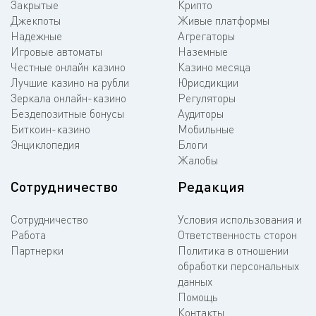
Закрытые
Крипто
Джекпоты
Живые платформы
Надежные
Агрегаторы
Игровые автоматы
Наземные
Честные онлайн казино
Казино месяца
Лучшие казино на рубли
Юрисдикции
Зеркала онлайн-казино
Регуляторы
Бездепозитные бонусы
Аудиторы
Биткоин-казино
Мобильные
Энциклопедия
Блоги
Жалобы
Сотрудничество
Редакция
Сотрудничество
Условия использования и
Работа
Ответственность сторон
Партнерки
Политика в отношении
обработки персональных
данных
Помощь
Контакты