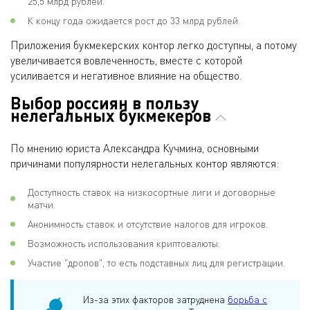
25,5 млрд рублей.
К концу года ожидается рост до 33 млрд рублей.
Приложения букмекерских контор легко доступны, а потому
увеличивается вовлеченность, вместе с которой
усиливается и негативное влияние на общество.
Выбор россиян в пользу
нелегальных букмекеров
По мнению юриста Александра Кучмина, основными
причинами популярности нелегальных контор являются:
Доступность ставок на низкосортные лиги и договорные
матчи.
Анонимность ставок и отсутствие налогов для игроков.
Возможность использования криптовалюты.
Участие "дропов", то есть подставных лиц для регистрации.
Из-за этих факторов затруднена
борьба с