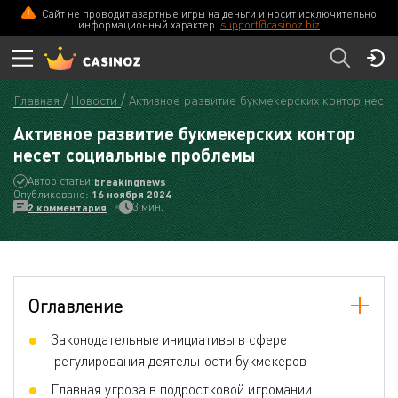
Сайт не проводит азартные игры на деньги и носит исключительно
информационный характер.
support@casinoz.biz
Главная
Новости
Активное развитие букмекерских контор несе
Активное развитие букмекерских контор
несет социальные проблемы
Автор статьи:
breakingnews
Опубликовано:
16 ноября 2024
3 мин.
2 комментария
Оглавление
Законодательные инициативы в сфере
регулирования деятельности букмекеров
Главная угроза в подростковой игромании