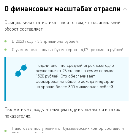
О финансовых масштабах отрасли
Официальная статистика гласит о том, что официальный
оборот составляет:
В 2023 году - 3,3 триллиона рублей.
С учетом нелегальных букмекеров - 4,07 триллиона рублей.
Подсчитано, что средний игрок ежегодно
осуществляет 26 ставок на сумму порядка
1520 рублей. Это обеспечивает
формирование общего дохода индустрии
на уровне более 800 миллиардов рублей.
Бюджетные доходы в текущем году выражаются в таких
показателях:
Налоговые поступления от букмекерских контор составили