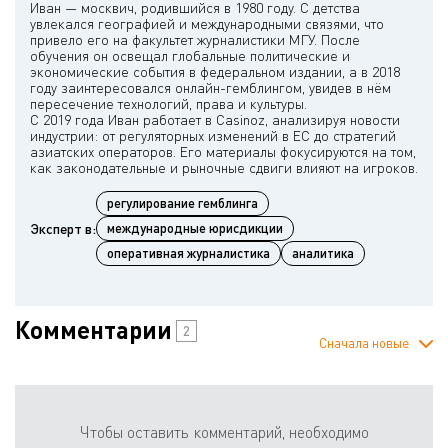
Иван — москвич, родившийся в 1980 году. С детства
увлекался географией и международными связями, что
привело его на факультет журналистики МГУ. После
обучения он освещал глобальные политические и
экономические события в федеральном издании, а в 2018
году заинтересовался онлайн-гемблингом, увидев в нём
пересечение технологий, права и культуры.
С 2019 года Иван работает в Casinoz, анализируя новости
индустрии: от регуляторных изменений в ЕС до стратегий
азиатских операторов. Его материалы фокусируются на том,
регулирование гемблинга
Эксперт в:
международные юрисдикции
оперативная журналистика
аналитика
Комментарии
2
Сначала новые
Чтобы оставить комментарий, необходимо