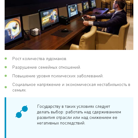
Рост количества лудоманов.
Разрушение семейных отношений.
Повышение уровня психических заболеваний.
Социальное напряжение и экономическая нестабильность в
семьях.
Государству в таких условиях следует
делать выбор: работать над сдерживанием
развития отрасли или над снижением ее
негативных последствий.