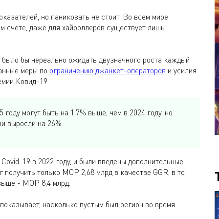
казателей, но паниковать не стоит. Во всем мире
ом счете, даже для хайроллеров существует лишь
, было бы нереально ожидать двузначного роста каждый
ванные меры по
ограничению джанкет-операторов
и усилия
емии Ковид-19.
году могут быть на 1,7% выше, чем в 2024 году, но
ни выросли на 26%.
ovid-19 в 2022 году, и были введены дополнительные
ог получить только MOP 2,68 млрд в качестве GGR, в то
выше - MOP 8,4 млрд.
 показывает, насколько пустым был регион во время