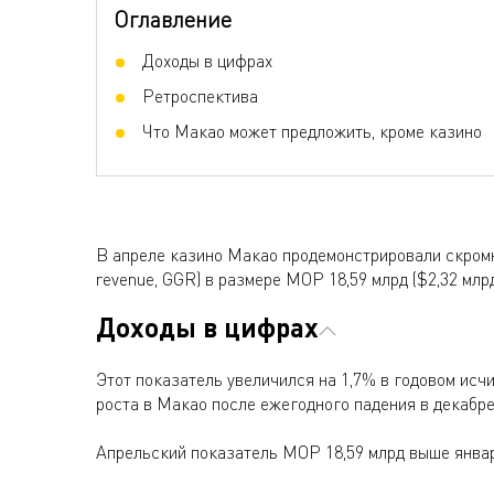
Оглавление
Доходы в цифрах
Ретроспектива
Что Макао может предложить, кроме казино
В апреле казино Макао продемонстрировали скромны
revenue, GGR) в размере MOP 18,59 млрд ($2,32 млрд
Доходы в цифрах
Этот показатель увеличился на 1,7% в годовом исч
роста в Макао после ежегодного падения в декабре
Апрельский показатель MOP 18,59 млрд выше январ