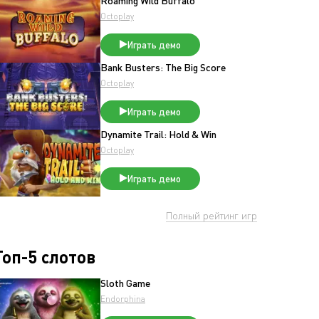
Roaming Wild Buffalo
Octoplay
Играть демо
Bank Busters: The Big Score
Octoplay
Играть демо
Dynamite Trail: Hold & Win
Octoplay
Играть демо
Полный рейтинг игр
Топ-5 слотов
Sloth Game
Endorphina