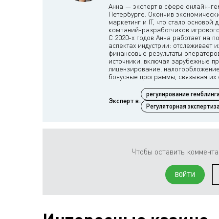
Анна — эксперт в сфере онлайн-гем
Петербурге. Окончив экономически
маркетинг и IT, что стало основой 
компаний-разработчиков игрового
С 2020-х годов Анна работает на п
аспектах индустрии: отслеживает 
финансовые результаты операторо
источники, включая зарубежные п
лицензирование, налогообложение
регулирование гемблинг
Эксперт в:
Регуляторная экспертиз
Чтобы оставить коммента
ВОЙТИ