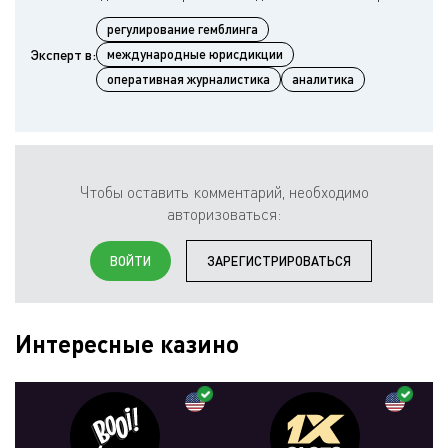
регулирование гемблинга
Эксперт в:
международные юрисдикции
оперативная журналистика
аналитика
Чтобы оставить комментарий, необходимо
авторизоваться:
ВОЙТИ
ЗАРЕГИСТРИРОВАТЬСЯ
Интересные казино