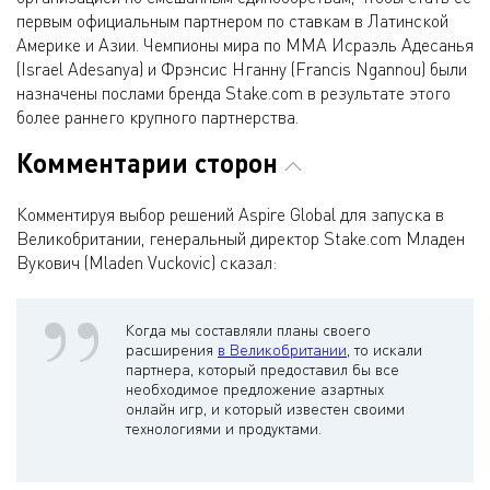
первым официальным партнером по ставкам в Латинской
Америке и Азии. Чемпионы мира по ММА Исраэль Адесанья
(Israel Adesanya) и Фрэнсис Нганну (Francis Ngannou) были
назначены послами бренда Stake.com в результате этого
более раннего крупного партнерства.
Комментарии сторон
Комментируя выбор решений Aspire Global для запуска в
Великобритании, генеральный директор Stake.com Младен
Вукович (Mladen Vuckovic) сказал:
Когда мы составляли планы своего
расширения
в Великобритании
, то искали
партнера, который предоставил бы все
необходимое предложение азартных
онлайн игр, и который известен своими
технологиями и продуктами.