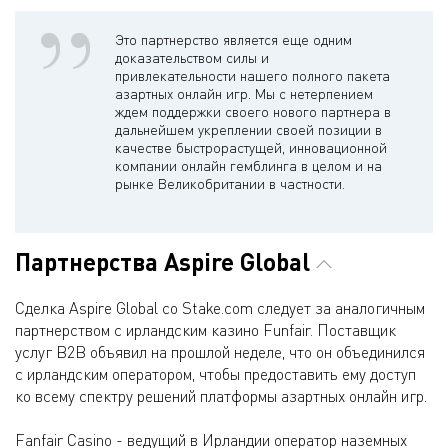
Это партнерство является еще одним
доказательством силы и
привлекательности нашего полного пакета
азартных онлайн игр. Мы с нетерпением
ждем поддержки своего нового партнера в
дальнейшем укреплении своей позиции в
качестве быстрорастущей, инновационной
компании онлайн гемблинга в целом и на
рынке Великобритании в частности.
Партнерства Aspire Global
Сделка Aspire Global со Stake.com следует за аналогичным
партнерством с ирландским казино Funfair. Поставщик
услуг B2B объявил на прошлой неделе, что он объединился
с ирландским оператором, чтобы предоставить ему доступ
ко всему спектру решений платформы азартных онлайн игр.
Fanfair Casino - ведущий в Ирландии оператор наземных