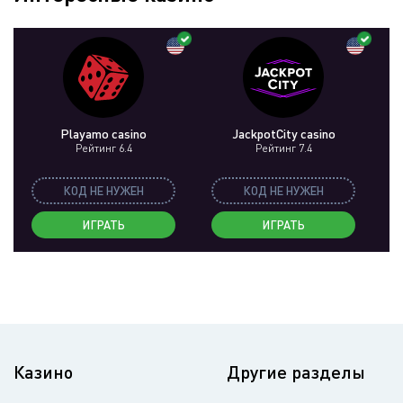
Playamo casino
JackpotCity casino
Рейтинг 6.4
Рейтинг 7.4
КОД НЕ НУЖЕН
КОД НЕ НУЖЕН
ИГРАТЬ
ИГРАТЬ
Казино
Другие разделы