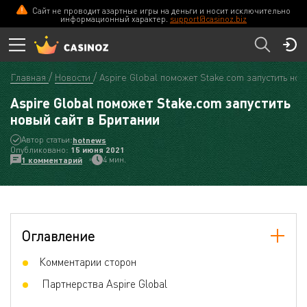
Сайт не проводит азартные игры на деньги и носит исключительно
информационный характер.
support@casinoz.biz
Главная
Новости
Aspire Global поможет Stake.com запустить но
Aspire Global поможет Stake.com запустить
новый сайт в Британии
Автор статьи:
hotnews
Опубликовано:
15 июня 2021
4 мин.
1 комментарий
Оглавление
Комментарии сторон
Партнерства Aspire Global