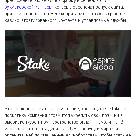
предложение, включая платформу и решение для
букмекерской конторы
, которые обеспечат запуск сайта,
ориентированного на Великобританию, а также игр онлайн-
казино, агрегированного контента и управляемые службы.
Это последнее крупное объявление, касающееся Stake.com,
поскольку компания стремится укрепить свои позиции в
высококонкурентном пространстве онлайн-гемблинга. В
марте оператор объединился с UFC, ведущей мировой
организацией по смешанным единоборствам, чтобы стать ее