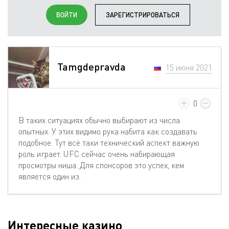
ВОЙТИ
ЗАРЕГИСТРИРОВАТЬСЯ
Tamgdepravda
15 июня 2021
0
В таких ситуациях обычно выбирают из числа
опытных. У этих видимо рука набита как создавать
подобное. Тут всё таки технический аспект важную
роль играет. UFC сейчас очень набирающая
просмотры ниша. Для спонсоров это успех, кем
является один из.
Интересные казино