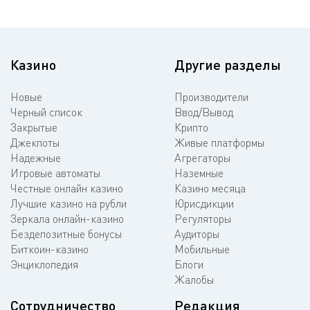
Казино
Другие разделы
Новые
Производители
Черный список
Ввод/Вывод
Закрытые
Крипто
Джекпоты
Живые платформы
Надежные
Агрегаторы
Игровые автоматы
Наземные
Честные онлайн казино
Казино месяца
Лучшие казино на рубли
Юрисдикции
Зеркала онлайн-казино
Регуляторы
Бездепозитные бонусы
Аудиторы
Биткоин-казино
Мобильные
Энциклопедия
Блоги
Жалобы
Сотрудничество
Редакция