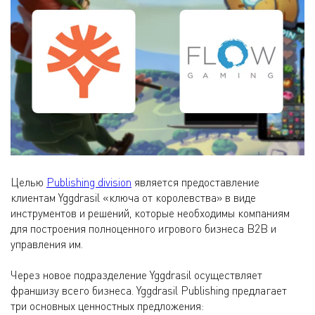
Целью
Publishing division
является предоставление
клиентам Yggdrasil «ключа от королевства» в виде
инструментов и решений, которые необходимы компаниям
для построения полноценного игрового бизнеса B2B и
управления им.
Через новое подразделение Yggdrasil осуществляет
франшизу всего бизнеса. Yggdrasil Publishing предлагает
три основных ценностных предложения: