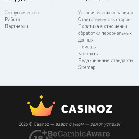
Сотрудничество
Условия использования и
Работа
Ответственность сторон
Партнерки
Политика в отношении
обработки персональных
данных
Помощь
Контакты
Редакционные стандарты
Sitemap
азарт с умом — залог успеха!
2026 © Casinoz —