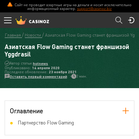
Сайт не проводит азартные игры на деньги и носит исключительно
информационный характер.
support@casinoz.biz
Главная
Новости
Азиатская Flow Gaming станет франшизой Yggd
Азиатская Flow Gaming станет франшизой
Yggdrasil
Автор статьи:
hotnews
Опубликовано:
14 апреля 2020
Последнее обновление:
23 ноября 2021
3 мин.
Оставить первый комментарий
Оглавление
Партнерство Flow Gaming