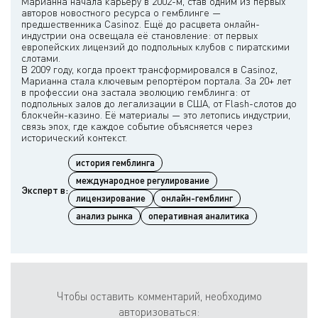
Марианна начала карьеру в 2002-м, став одним из первых
авторов новостного ресурса о гемблинге —
предшественника Casinoz. Ещё до расцвета онлайн-
индустрии она освещала её становление: от первых
европейских лицензий до подпольных клубов с пиратскими
слотами.
В 2009 году, когда проект трансформировался в Casinoz,
Марианна стала ключевым репортёром портала. За 20+ лет
в профессии она застала эволюцию гемблинга: от
подпольных залов до легализации в США, от Flash-слотов до
блокчейн-казино. Её материалы — это летопись индустрии,
связь эпох, где каждое событие объясняется через
история гемблинга
международное регулирование
Эксперт в:
лицензирование
онлайн-гемблинг
анализ рынка
оперативная аналитика
Чтобы оставить комментарий, необходимо
авторизоваться: