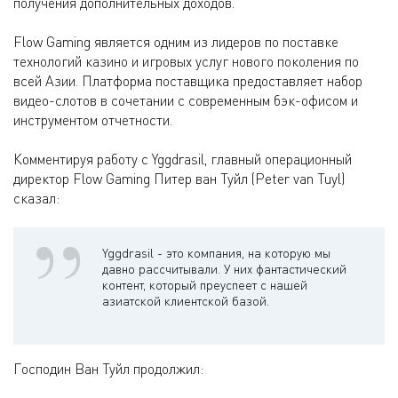
получения дополнительных доходов.
Flow Gaming является одним из лидеров по поставке
технологий казино и игровых услуг нового поколения по
всей Азии. Платформа поставщика предоставляет набор
видео-слотов в сочетании с современным бэк-офисом и
инструментом отчетности.
Комментируя работу с Yggdrasil, главный операционный
директор Flow Gaming Питер ван Туйл (Peter van Tuyl)
сказал:
Yggdrasil - это компания, на которую мы
давно рассчитывали. У них фантастический
контент, который преуспеет с нашей
азиатской клиентской базой.
Господин Ван Туйл продолжил: