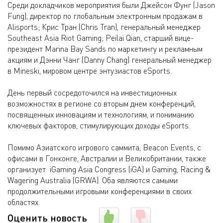
Среди докладчиков мероприятия были Джейсон Фунг (Jason
Fung), директор по глобальным электронным продажам в
Alisports; Крис Тран (Chris Tran), генеральный менеджер
Southeast Asia Riot Gaming; Peilai Qian, старший вице-
президент Marina Bay Sands по маркетингу и рекламным
акциям и Дэнни Чанг (Danny Chang) генеральный менеджер
в Mineski, мировом центре энтузиастов eSports.
День первый сосредоточился на инвестиционных
возможностях в регионе со вторым днем конференций,
посвященных инновациям и технологиям, и пониманию
ключевых факторов, стимулирующих доходы eSports.
Помимо Азиатского игрового саммита, Beacon Events, с
офисами в Гонконге, Австралии и Великобритании, также
организует iGaming Asia Congress (iGA) и Gaming, Racing &
Wagering Australia (GRWA). Оба являются самыми
продолжительными игровыми конференциями в своих
областях.
Оценить новость