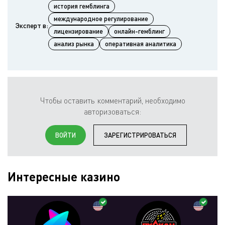
история гемблинга
международное регулирование
Эксперт в:
лицензирование
онлайн-гемблинг
анализ рынка
оперативная аналитика
Чтобы оставить комментарий, необходимо
авторизоваться:
ВОЙТИ
ЗАРЕГИСТРИРОВАТЬСЯ
Интересные казино