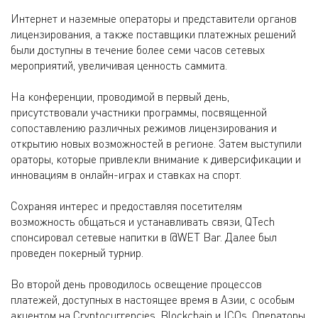
Интернет и наземные операторы и представители органов
лицензирования, а также поставщики платежных решений
были доступны в течение более семи часов сетевых
мероприятий, увеличивая ценность саммита.
На конференции, проводимой в первый день,
присутствовали участники программы, посвященной
сопоставлению различных режимов лицензирования и
открытию новых возможностей в регионе. Затем выступили
ораторы, которые привлекли внимание к диверсификации и
инновациям в онлайн-играх и ставках на спорт.
Сохраняя интерес и предоставляя посетителям
возможность общаться и устанавливать связи, QTech
спонсировал сетевые напитки в @WET Bar. Далее был
проведен покерный турнир.
Во второй день проводилось освещение процессов
платежей, доступных в настоящее время в Азии, с особым
акцентом на Cryptocurrencies, Blockchain и ICOs. Операторы,