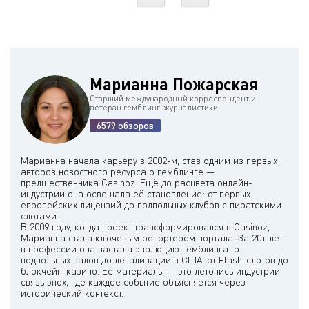
Марианна Пожарская
Старший международный корреспондент и
ветеран гемблинг-журналистики
6579 обзоров
Марианна начала карьеру в 2002-м, став одним из первых
авторов новостного ресурса о гемблинге —
предшественника Casinoz. Ещё до расцвета онлайн-
индустрии она освещала её становление: от первых
европейских лицензий до подпольных клубов с пиратскими
слотами.
В 2009 году, когда проект трансформировался в Casinoz,
Марианна стала ключевым репортёром портала. За 20+ лет
в профессии она застала эволюцию гемблинга: от
подпольных залов до легализации в США, от Flash-слотов до
блокчейн-казино. Её материалы — это летопись индустрии,
связь эпох, где каждое событие объясняется через