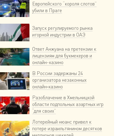
Европейского “короля слотов”
убили в Праге
Запуск регулируемого рынка
игорной индустрии в ОАЭ
Ответ Анжуана на претензии к
лицензиям для букмекеров и
онлайн-казино
В России задержаны 24
организатора незаконных
онлайн‑казино
Разоблачение в Хмельницкой
области подпольных азартных игр
“для своих”
Лотерейный нюанс привел к
потере израильтянином десятков
миллионов шекелей