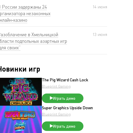
 России задержаны 24
14 июня
рганизатора незаконных
нлайн‑казино
азоблачение в Хмельницкой
13 июня
бласти подпольных азартных игр
для своих”
Новинки игр
The Pig Wizard Cash Lock
Blueprint Gaming
Играть демо
Super Graphics Upside Down
Blueprint Gaming
Играть демо