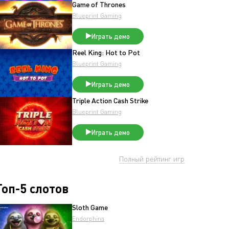
Game of Thrones
Blueprint Gaming
Играть демо
Reel King: Hot to Pot
Blueprint Gaming
Играть демо
Triple Action Cash Strike
Blueprint Gaming
Играть демо
Полный рейтинг игр
Топ-5 слотов
Sloth Game
Endorphina