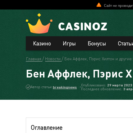
Сайт не проводи
Казино
Игры
Бонусы
Стать
Главная
Новости
Бен Аффлек, Пэрис Хилтон и другие:
Бен Аффлек, Пэрис Х
Опубликовано:
29 мартa 2023
Автор статьи:
breakingnews
Последнее обновление:
3 апр
Оглавление