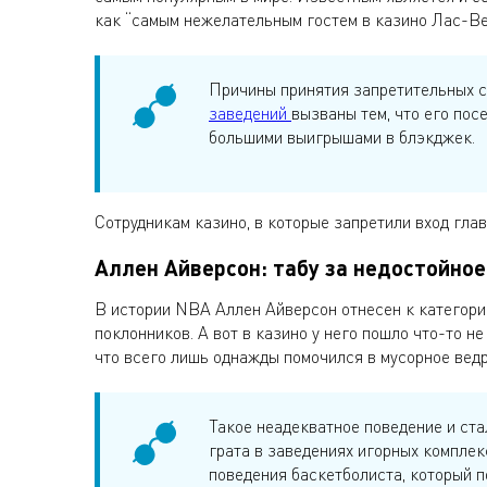
как “самым нежелательным гостем в казино Лас-Ве
Причины принятия запретительных с
заведений
вызваны тем, что его по
большими выигрышами в блэкджек.
Сотрудникам казино, в которые запретили вход гла
Аллен Айверсон: табу за недостойно
В истории NBA Аллен Айверсон отнесен к категории
поклонников. А вот в казино у него пошло что-то не
что всего лишь однажды помочился в мусорное ведр
Такое неадекватное поведение и ста
грата в заведениях игорных компле
поведения баскетболиста, который 