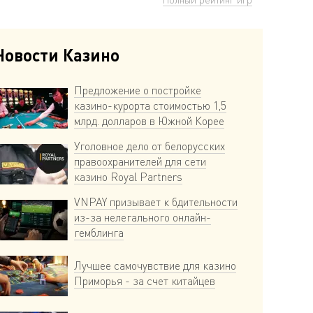
Новости Казино
Предложение о постройке
казино-курорта стоимостью 1,5
млрд. долларов в Южной Корее
Уголовное дело от белорусских
правоохранителей для сети
казино Royal Partners
VNPAY призывает к бдительности
из-за нелегального онлайн-
гемблинга
Лучшее самочувствие для казино
Приморья - за счет китайцев