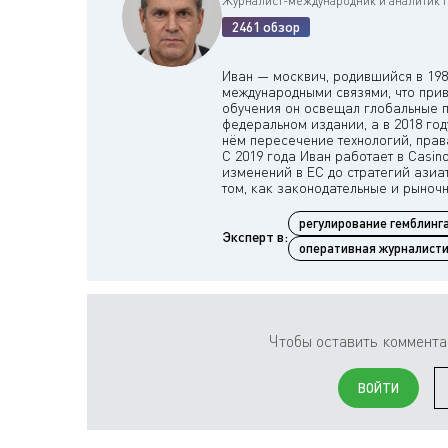
Журналист-международник и аналитик 
2461 обзор
Иван — москвич, родившийся в 1980
международными связями, что прив
обучения он освещал глобальные 
федеральном издании, а в 2018 го
нём пересечение технологий, права
С 2019 года Иван работает в Casin
изменений в ЕС до стратегий азиа
регулирование гемблинг
Эксперт в:
оперативная журналист
Чтобы оставить коммента
ВОЙТИ