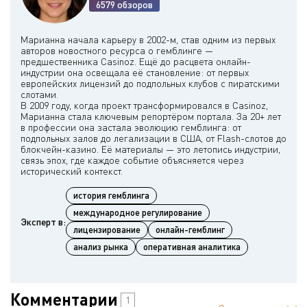
6579 обзоров
Марианна начала карьеру в 2002-м, став одним из первых
авторов новостного ресурса о гемблинге —
предшественника Casinoz. Ещё до расцвета онлайн-
индустрии она освещала её становление: от первых
европейских лицензий до подпольных клубов с пиратскими
слотами.
В 2009 году, когда проект трансформировался в Casinoz,
Марианна стала ключевым репортёром портала. За 20+ лет
в профессии она застала эволюцию гемблинга: от
подпольных залов до легализации в США, от Flash-слотов до
блокчейн-казино. Её материалы — это летопись индустрии,
связь эпох, где каждое событие объясняется через
история гемблинга
международное регулирование
Эксперт в:
лицензирование
онлайн-гемблинг
анализ рынка
оперативная аналитика
Комментарии
1