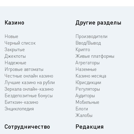
Казино
Другие разделы
Новые
Производители
Черный список
Ввод/Вывод
Закрытые
Крипто
Джекпоты
Живые платформы
Надежные
Агрегаторы
Игровые автоматы
Наземные
Честные онлайн казино
Казино месяца
Лучшие казино на рубли
Юрисдикции
Зеркала онлайн-казино
Регуляторы
Бездепозитные бонусы
Аудиторы
Биткоин-казино
Мобильные
Энциклопедия
Блоги
Жалобы
Сотрудничество
Редакция