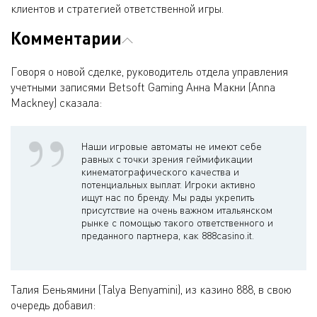
клиентов и стратегией ответственной игры.
Комментарии
Говоря о новой сделке, руководитель отдела управления
учетными записями Betsoft Gaming Анна Макни (Anna
Mackney) сказала:
Наши игровые автоматы не имеют себе
равных с точки зрения геймификации
кинематографического качества и
потенциальных выплат. Игроки активно
ищут нас по бренду. Мы рады укрепить
присутствие на очень важном итальянском
рынке с помощью такого ответственного и
преданного партнера, как 888casino.it.
Талия Беньямини (Talya Benyamini), из казино 888, в свою
очередь добавил: