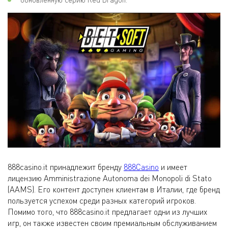
888casino.it принадлежит бренду
888Casino
и имеет
лицензию Amministrazione Autonoma dei Monopoli di Stato
(AAMS). Его контент доступен клиентам в Италии, где бренд
пользуется успехом среди разных категорий игроков.
Помимо того, что 888casino.it предлагает одни из лучших
игр, он также известен своим премиальным обслуживанием