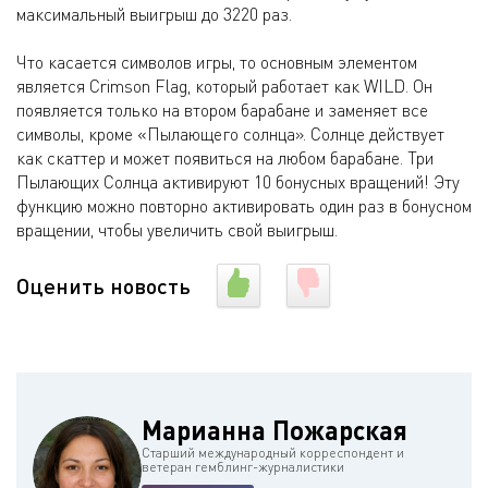
максимальный выигрыш до 3220 раз.
Что касается символов игры, то основным элементом
является Crimson Flag, который работает как WILD. Он
появляется только на втором барабане и заменяет все
символы, кроме «Пылающего солнца». Солнце действует
как скаттер и может появиться на любом барабане. Три
Пылающих Солнца активируют 10 бонусных вращений! Эту
функцию можно повторно активировать один раз в бонусном
вращении, чтобы увеличить свой выигрыш.
Оценить новость
Марианна Пожарская
Старший международный корреспондент и
ветеран гемблинг-журналистики